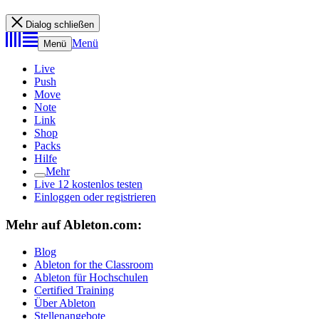
Dialog schließen
Menü
Menü
Live
Push
Move
Note
Link
Shop
Packs
Hilfe
Mehr
Live 12 kostenlos testen
Einloggen oder registrieren
Mehr auf Ableton.com:
Blog
Ableton for the Classroom
Ableton für Hochschulen
Certified Training
Über Ableton
Stellenangebote