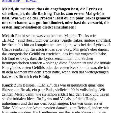
Melati ESP – “E.M.Z.”
Melati, du meintest, dass du angefangen hast, die Lyrics zu
schreiben, als du die Backing-Tracks zum ersten Mal gehört
hast. Was war da der Prozess? Hast du ein paar Takes gemacht
um zu schauen was gut funktioniert, oder hast du versucht, die
ersten Improvisationen direkt einzufangen?
Melati:
Ein bisschen was von beidem. Manche Tracks wie
„E.M.Z.” sind [bezüglich der Lyrics] Single-Takes, andere sind stark
bearbeitet bis hin zu komplett neu arrangiert, was bei den Lyrics viel
Chaos reinbringt, für mich ist das aber okay. Mir geht’s eher darum,
das energetische Gefühl zu erreichen, das ich mir vorgestellt habe.
Ich fand es okay, dass die Lyrics zerschnitten und Sachen
herumgeschoben wurden – solange diese Spontanität und die initiale
Energie des ersten Gefühls oder der ersten Reaktion da war, die ich
in dem Moment mit dem Track hatte, wenn sich das weitergetragen
hat, war’s für mich ein Erfolg.
Kaazi:
Zum Beispiel „E.M.Z.”, das war ursprünglich quasi eine
Skizze, ein Break, ein paar Pads, vielleicht 90 % vollständig. Wir
zeigten Melati dann, wie sie schon erklärt hat, den Track und ließen
sie die initialen Ideen für Lyrics und Vocals auf dem Handy
aufnehmen und das aus dem Kopf singen. Das war unser erster
Take. Viel von der Arbeit passiert danach, zum Beispiel, indem wir
Elemente aus dem Track entfernen, um ihm mehr Raum zu geben,