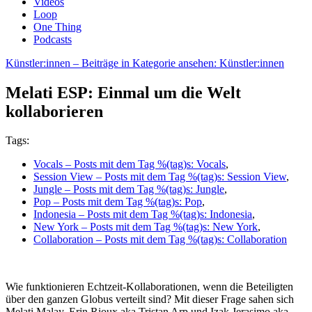
Videos
Loop
One Thing
Podcasts
Künstler:innen
– Beiträge in Kategorie ansehen: Künstler:innen
Melati ESP: Einmal um die Welt
kollaborieren
Tags:
Vocals
– Posts mit dem Tag %(tag)s: Vocals
,
Session View
– Posts mit dem Tag %(tag)s: Session View
,
Jungle
– Posts mit dem Tag %(tag)s: Jungle
,
Pop
– Posts mit dem Tag %(tag)s: Pop
,
Indonesia
– Posts mit dem Tag %(tag)s: Indonesia
,
New York
– Posts mit dem Tag %(tag)s: New York
,
Collaboration
– Posts mit dem Tag %(tag)s: Collaboration
Wie funktionieren Echtzeit-Kollaborationen, wenn die Beteiligten
über den ganzen Globus verteilt sind? Mit dieser Frage sahen sich
Melati Malay, Erin Rioux aka Tristan Arp und Izak Jerasimo aka