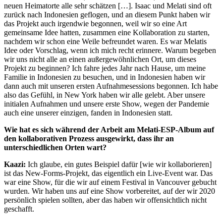
neuen Heimatorte alle sehr schätzen […]. Isaac und Melati sind oft
zurück nach Indonesien geflogen, und an diesem Punkt haben wir
das Projekt auch irgendwie begonnen, weil wir so eine Art
gemeinsame Idee hatten, zusammen eine Kollaboration zu starten,
nachdem wir schon eine Weile befreundet waren. Es war Melatis
Idee oder Vorschlag, wenn ich mich recht erinnere. Warum begeben
wir uns nicht alle an einen außergewöhnlichen Ort, um dieses
Projekt zu beginnen? Ich fahre jedes Jahr nach Hause, um meine
Familie in Indonesien zu besuchen, und in Indonesien haben wir
dann auch mit unseren ersten Aufnahmesessions begonnen. Ich habe
also das Gefühl, in New York haben wir alle gelebt. Aber unsere
initialen Aufnahmen und unsere erste Show, wegen der Pandemie
auch eine unserer einzigen, fanden in Indonesien statt.
Wie hat es sich während der Arbeit am Melati-ESP-Album auf
den kollaborativen Prozess ausgewirkt, dass ihr an
unterschiedlichen Orten wart?
Kaazi:
Ich glaube, ein gutes Beispiel dafür [wie wir kollaborieren]
ist das New-Forms-Projekt, das eigentlich ein Live-Event war. Das
war eine Show, für die wir auf einem Festival in Vancouver gebucht
wurden. Wir haben uns auf eine Show vorbereitet, auf der wir 2020
persönlich spielen sollten, aber das haben wir offensichtlich nicht
geschafft.