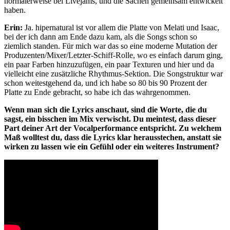
normalerweise bei Livejams, und die Sachen gemeinsam entwickelt
haben.
Erin:
Ja. hipernatural ist vor allem die Platte von Melati und Isaac,
bei der ich dann am Ende dazu kam, als die Songs schon so
ziemlich standen. Für mich war das so eine moderne Mutation der
Produzenten/Mixer/Letzter-Schiff-Rolle, wo es einfach darum ging,
ein paar Farben hinzuzufügen, ein paar Texturen und hier und da
vielleicht eine zusätzliche Rhythmus-Sektion. Die Songstruktur war
schon weitestgehend da, und ich habe so 80 bis 90 Prozent der
Platte zu Ende gebracht, so habe ich das wahrgenommen.
Wenn man sich die Lyrics anschaut, sind die Worte, die du
sagst, ein bisschen im Mix verwischt. Du meintest, dass dieser
Part deiner Art der Vocalperformance entspricht. Zu welchem
Maß wolltest du, dass die Lyrics klar herausstechen, anstatt sie
wirken zu lassen wie ein Gefühl oder ein weiteres Instrument?