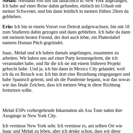
Melati:
Niemand von uns hat tatsächlich in New York angefangen.
Ich habe auf einer Reise dahin gefunden, einfach im Urlaub mit
meiner Schwester, und bin dann letztlich in meinen frühen 20ern da
geblieben.
Erin:
Ich bin in einem Vorort von Detroit aufgewachsen, bin mit 18
zum Studieren dahin gezogen und dann geblieben. Ich habe da dann
mit meinem besten Freund, der dort auch lebte, ein Plattenlabel
namens Human Pitch gegründet.
Isaac, Melati und ich haben damals angefangen, zusammen zu
arbeiten. Wir haben uns auf einer Party kennengelernt, die ich
veranstaltet habe, und für die ich sie mit einem früheren Projekt
gebucht habe. Und ja, ich bin dann in Mexico City gelandet, weil
ich da zu Besuch war. Ich bin dort eine Beziehung eingegangen und
habe Spanisch gelernt, und als die Pandemie begann, war das sowas
wie das finale Zeichen, dass ich meinen Weg in diese Richtung
fortsetzen sollte.
Melati ESPs vorhergehende Inkarnation als Asa Tone nahm ihre
Ausgänge in New York City.
Ich vermisse New York sehr. Ich vermisse es, am selben Ort wie
Isaac und Melati zu leben, aber ich denke schon, dass wir diese