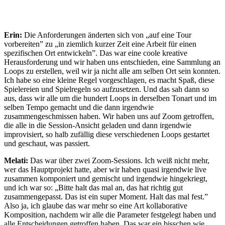
Erin:
Die Anforderungen änderten sich von „auf eine Tour
vorbereiten” zu „in ziemlich kurzer Zeit eine Arbeit für einen
spezifischen Ort entwickeln”. Das war eine coole kreative
Herausforderung und wir haben uns entschieden, eine Sammlung an
Loops zu erstellen, weil wir ja nicht alle am selben Ort sein konnten.
Ich habe so eine kleine Regel vorgeschlagen, es macht Spaß, diese
Spielereien und Spielregeln so aufzusetzen. Und das sah dann so
aus, dass wir alle um die hundert Loops in derselben Tonart und im
selben Tempo gemacht und die dann irgendwie
zusammengeschmissen haben. Wir haben uns auf Zoom getroffen,
die alle in die Session-Ansicht geladen und dann irgendwie
improvisiert, so halb zufällig diese verschiedenen Loops gestartet
und geschaut, was passiert.
Melati:
Das war über zwei Zoom-Sessions. Ich weiß nicht mehr,
wer das Hauptprojekt hatte, aber wir haben quasi irgendwie live
zusammen komponiert und gemischt und irgendwie hingekriegt,
und ich war so: „Bitte halt das mal an, das hat richtig gut
zusammengepasst. Das ist ein super Moment. Halt das mal fest.”
Also ja, ich glaube das war mehr so eine Art kollaborative
Komposition, nachdem wir alle die Parameter festgelegt haben und
alle Entscheidungen getroffen haben. Das war ein bisschen wie