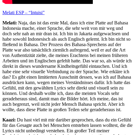
Melati ESP – “Intuisi”
Melati:
Naja, das ist das erste Mal, dass ich eine Platte auf Bahasa
Indonesia mache, einer Sprache, die sehr weit von mir weg und
doch sehr nah an mir dran ist. Ich bin in Jakarta aufgewachsen und
habe sowohl Indonesisch als auch Englisch gelernt. Ich bin nicht so
fließend in Bahasa. Der Prozess des Bahasa-Sprechens auf der
Platte war also tatsächlich ziemlich aufregend, weil er auf die Art
von Authentizität zielte, die meines Erachtens bei meinen früheren
Arbeiten und im Englischen gefehlt hatte. Das war so, als würde ich
direkt in dieses wundersame Kindheitsgefühl eintauchen. Und ich
habe eine sehr visuelle Verbindung zu der Sprache. Wie erkläre ich
das? Es gibt einen limitierten Ausschnitt dessen, was ich auf Bahasa
ausdrücken kann, wegen meines Verständnisses dafür. Ich hatte das
Gefühl, mit den gewählten Lyrics sehr direkt und visuell sein zu
können. Und deshalb wollte ich, dass die meisten Vocals sehr
geradeheraus sind, damit man die Bilder hört. Ich meine, das ist
auch begrenzt, weil nicht jeder Mensch Bahasa spricht. Aber ich
wollte, dass diese Platte in großen Teilen sehr geradeheraus ist.
Kaazi:
Du hast viel mit mir darüber gesprochen, dass du ein Gefühl
für das Gesagte auch bei Menschen entstehen lassen wolltest, die die
Lyrics nicht unbedingt verstehen. Ein großer Teil meiner