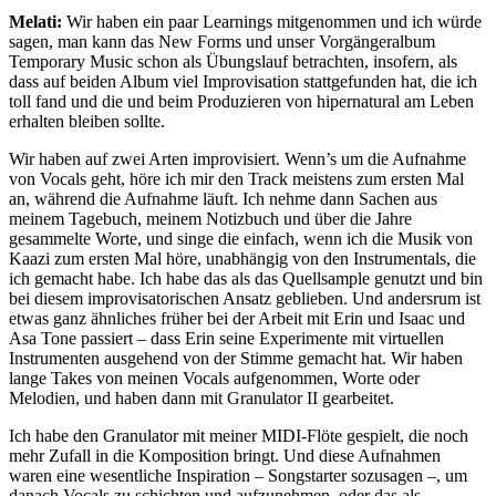
Melati:
Wir haben ein paar Learnings mitgenommen und ich würde
sagen, man kann das New Forms und unser Vorgängeralbum
Temporary Music schon als Übungslauf betrachten, insofern, als
dass auf beiden Album viel Improvisation stattgefunden hat, die ich
toll fand und die und beim Produzieren von hipernatural am Leben
erhalten bleiben sollte.
Wir haben auf zwei Arten improvisiert. Wenn’s um die Aufnahme
von Vocals geht, höre ich mir den Track meistens zum ersten Mal
an, während die Aufnahme läuft. Ich nehme dann Sachen aus
meinem Tagebuch, meinem Notizbuch und über die Jahre
gesammelte Worte, und singe die einfach, wenn ich die Musik von
Kaazi zum ersten Mal höre, unabhängig von den Instrumentals, die
ich gemacht habe. Ich habe das als das Quellsample genutzt und bin
bei diesem improvisatorischen Ansatz geblieben. Und andersrum ist
etwas ganz ähnliches früher bei der Arbeit mit Erin und Isaac und
Asa Tone passiert – dass Erin seine Experimente mit virtuellen
Instrumenten ausgehend von der Stimme gemacht hat. Wir haben
lange Takes von meinen Vocals aufgenommen, Worte oder
Melodien, und haben dann mit Granulator II gearbeitet.
Ich habe den Granulator mit meiner MIDI-Flöte gespielt, die noch
mehr Zufall in die Komposition bringt. Und diese Aufnahmen
waren eine wesentliche Inspiration – Songstarter sozusagen –, um
danach Vocals zu schichten und aufzunehmen, oder das als