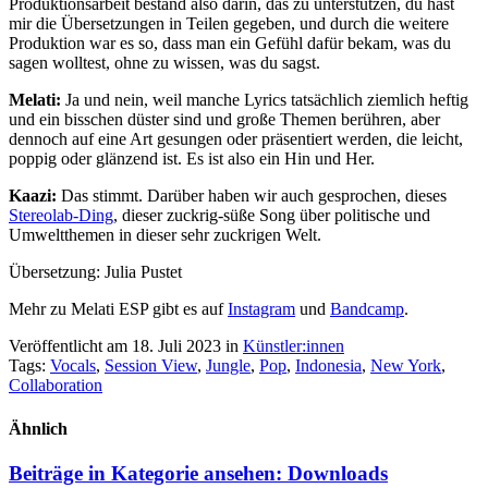
Produktionsarbeit bestand also darin, das zu unterstützen, du hast
mir die Übersetzungen in Teilen gegeben, und durch die weitere
Produktion war es so, dass man ein Gefühl dafür bekam, was du
sagen wolltest, ohne zu wissen, was du sagst.
Melati:
Ja und nein, weil manche Lyrics tatsächlich ziemlich heftig
und ein bisschen düster sind und große Themen berühren, aber
dennoch auf eine Art gesungen oder präsentiert werden, die leicht,
poppig oder glänzend ist. Es ist also ein Hin und Her.
Kaazi:
Das stimmt. Darüber haben wir auch gesprochen, dieses
Stereolab-Ding
, dieser zuckrig-süße Song über politische und
Umweltthemen in dieser sehr zuckrigen Welt.
Übersetzung: Julia Pustet
Mehr zu Melati ESP gibt es auf
Instagram
und
Bandcamp
.
Veröffentlicht am 18. Juli 2023
in
Künstler:innen
Tags:
Vocals
,
Session View
,
Jungle
,
Pop
,
Indonesia
,
New York
,
Collaboration
Ähnlich
Beiträge in Kategorie ansehen:
Downloads