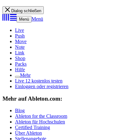
Dialog schließen
Menü
Menü
Live
Push
Move
Note
Link
Shop
Packs
Hilfe
Mehr
Live 12 kostenlos testen
Einloggen oder registrieren
Mehr auf Ableton.com:
Blog
Ableton for the Classroom
Ableton für Hochschulen
Certified Training
Über Ableton
Stellenangebote