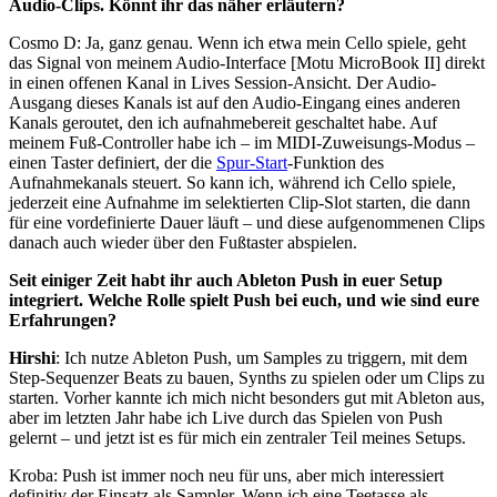
Audio-Clips. Könnt ihr das näher erläutern?
Cosmo D
:
Ja, ganz genau. Wenn ich etwa mein Cello spiele, geht
das Signal von meinem Audio-Interface [Motu MicroBook II] direkt
in einen offenen Kanal in Lives Session-Ansicht. Der Audio-
Ausgang dieses Kanals ist auf den Audio-Eingang eines anderen
Kanals geroutet, den ich aufnahmebereit geschaltet habe. Auf
meinem Fuß-Controller habe ich – im MIDI-Zuweisungs-Modus –
einen Taster definiert, der die
Spur-Start
-Funktion des
Aufnahmekanals steuert. So kann ich, während ich Cello spiele,
jederzeit eine Aufnahme im selektierten Clip-Slot starten, die dann
für eine vordefinierte Dauer läuft – und diese aufgenommenen Clips
danach auch wieder über den Fußtaster abspielen.
Seit einiger Zeit habt ihr auch Ableton Push in euer Setup
integriert. Welche Rolle spielt Push bei euch, und wie sind eure
Erfahrungen?
Hirshi
:
Ich nutze Ableton Push, um Samples zu triggern, mit dem
Step-Sequenzer Beats zu bauen, Synths zu spielen oder um Clips zu
starten. Vorher kannte ich mich nicht besonders gut mit Ableton aus,
aber im letzten Jahr habe ich Live durch das Spielen von Push
gelernt – und jetzt ist es für mich ein zentraler Teil meines Setups.
Kroba
:
Push ist immer noch neu für uns, aber mich interessiert
definitiv der Einsatz als Sampler. Wenn ich eine Teetasse als