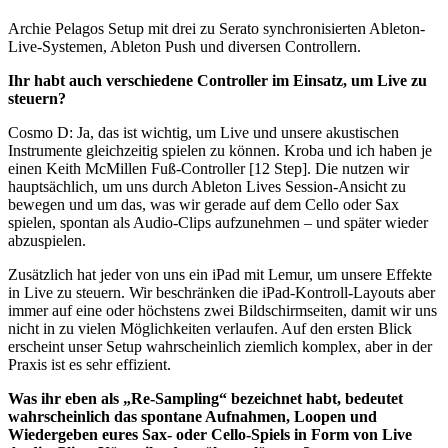
Archie Pelagos Setup mit drei zu Serato synchronisierten Ableton-
Live-Systemen, Ableton Push und diversen Controllern.
Ihr habt auch verschiedene Controller im Einsatz, um Live zu
steuern?
Cosmo D
:
Ja, das ist wichtig, um Live und unsere akustischen
Instrumente gleichzeitig spielen zu können. Kroba und ich haben je
einen Keith McMillen Fuß-Controller [12 Step]. Die nutzen wir
hauptsächlich, um uns durch Ableton Lives Session-Ansicht zu
bewegen und um das, was wir gerade auf dem Cello oder Sax
spielen, spontan als Audio-Clips aufzunehmen – und später wieder
abzuspielen.
Zusätzlich hat jeder von uns ein iPad mit Lemur, um unsere Effekte
in Live zu steuern. Wir beschränken die iPad-Kontroll-Layouts aber
immer auf eine oder höchstens zwei Bildschirmseiten, damit wir uns
nicht in zu vielen Möglichkeiten verlaufen. Auf den ersten Blick
erscheint unser Setup wahrscheinlich ziemlich komplex, aber in der
Praxis ist es sehr effizient.
Was ihr eben als „Re-Sampling“ bezeichnet habt, bedeutet
wahrscheinlich das spontane Aufnahmen, Loopen und
Wiedergeben eures Sax- oder Cello-Spiels in Form von Live