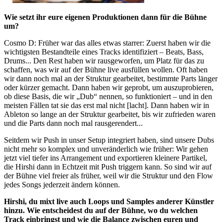
Wie setzt ihr eure eigenen Produktionen dann für die Bühne
um?
Cosmo D
:
Früher war das alles etwas starrer: Zuerst haben wir die
wichtigsten Bestandteile eines Tracks identifiziert – Beats, Bass,
Drums... Den Rest haben wir rausgeworfen, um Platz für das zu
schaffen, was wir auf der Bühne live ausfüllen wollen. Oft haben
wir dann noch mal an der Struktur gearbeitet, bestimmte Parts länger
oder kürzer gemacht. Dann haben wir geprobt, um auszuprobieren,
ob diese Basis, die wir „Dub“ nennen, so funktioniert – und in den
meisten Fällen tat sie das erst mal nicht [lacht]. Dann haben wir in
Ableton so lange an der Struktur gearbeitet, bis wir zufrieden waren
und die Parts dann noch mal rausgerendert...
Seitdem wir Push in unser Setup integriert haben, sind unsere Dubs
nicht mehr so komplex und unveränderlich wie früher: Wir gehen
jetzt viel tiefer ins Arrangement und exportieren kleinere Partikel,
die Hirshi dann in Echtzeit mit Push triggern kann. So sind wir auf
der Bühne viel freier als früher, weil wir die Struktur und den Flow
jedes Songs jederzeit ändern können.
Hirshi, du mixt live auch Loops und Samples anderer Künstler
hinzu. Wie entscheidest du auf der Bühne, wo du welchen
Track einbringst und wie die Balance zwischen euren und