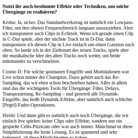
Nutzt ihr auch bestimmte Effekte oder Techniken, um solche
Übergänge zu realisieren?
Kroba
:
Ja, sicher. Das Standardwerkzeug ist natürlich ein Lowpass-
Filter, um den oberen Frequenzbereich langsam rauszuziehen. Aber
ich transponiere auch Clips in Echtzeit. Wenn ich gerade einen Clip
in C-Dur spiele, aber der nächste Track ist in D-Dur, dann
transponiere ich diesen Clip in Live einfach um einen Ganzton nach
oben. So lande ich in der Zieltonart des neuen Tracks, spiele aber
die musikalische Idee des alten Tracks noch weiter, um beide
miteinander zu verschmelzen.
Cosmo D
:
Für solche spontanen Eingriffe und Modulationen war
Live schon immer der Champion. Dazu gehört auch das Re-
Sampling, das wir eben schon beschrieben haben. Alles in allem
sind das die wichtigsten Tools für Übergänge: Filter, Delays,
Transponierung, Re-Sampling – und generell alle Dynamik-
Eingriffe, das heißt Dynamik-Effekte, aber natürlich auch schlichte
[Pegel]-Fader-Operationen.
Hirshi
:
Und dann gibt es natürlich auch noch Übergänge, die wir
einfach live spielen: keine Clips oder Effekte, sondern nur ein
gespielte Cello-Pizzicato oder was auch immer. Manchmal ist diese
Simplifizierung die beste Lösung. Es ist spannend und sehr
befreiend, all diese Möglichkeiten zu haben.