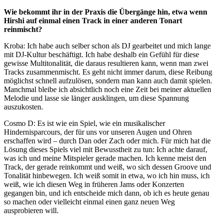
Wie bekommt ihr in der Praxis die Übergänge hin, etwa wenn
Hirshi auf einmal einen Track in einer anderen Tonart
reinmischt?
Kroba
:
Ich habe auch selber schon als DJ gearbeitet und mich lange
mit DJ-Kultur beschäftigt. Ich habe deshalb ein Gefühl für diese
gewisse Multitonalität, die daraus resultieren kann, wenn man zwei
Tracks zusammenmischt. Es geht nicht immer darum, diese Reibung
möglichst schnell aufzulösen, sondern man kann auch damit spielen.
Manchmal bleibe ich absichtlich noch eine Zeit bei meiner aktuellen
Melodie und lasse sie länger ausklingen, um diese Spannung
auszukosten.
Cosmo D
:
Es ist wie ein Spiel, wie ein musikalischer
Hindernisparcours, der für uns vor unseren Augen und Ohren
erschaffen wird – durch Dan oder Zach oder mich. Für mich hat die
Lösung dieses Spiels viel mit Bewusstheit zu tun: Ich achte darauf,
was ich und meine Mitspieler gerade machen. Ich kenne meist den
Track, der gerade reinkommt und weiß, wo sich dessen Groove und
Tonalität hinbewegen. Ich weiß somit in etwa, wo ich hin muss, ich
weiß, wie ich diesen Weg in früheren Jams oder Konzerten
gegangen bin, und ich entscheide mich dann, ob ich es heute genau
so machen oder vielleicht einmal einen ganz neuen Weg
ausprobieren will.