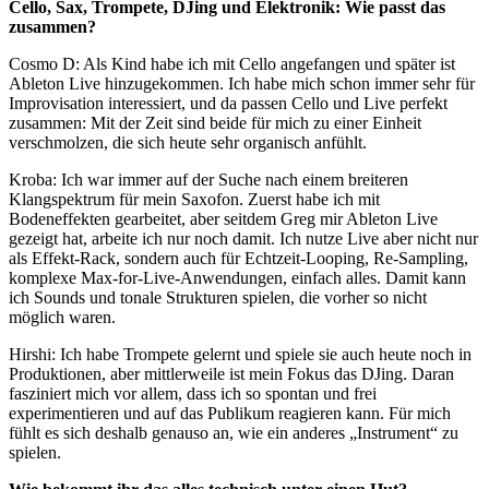
Cello, Sax, Trompete, DJing und Elektronik: Wie passt das
zusammen?
Cosmo D
:
Als Kind habe ich mit Cello angefangen und später ist
Ableton Live hinzugekommen. Ich habe mich schon immer sehr für
Improvisation interessiert, und da passen Cello und Live perfekt
zusammen: Mit der Zeit sind beide für mich zu einer Einheit
verschmolzen, die sich heute sehr organisch anfühlt.
Kroba
:
Ich war immer auf der Suche nach einem breiteren
Klangspektrum für mein Saxofon. Zuerst habe ich mit
Bodeneffekten gearbeitet, aber seitdem Greg mir Ableton Live
gezeigt hat, arbeite ich nur noch damit. Ich nutze Live aber nicht nur
als Effekt-Rack, sondern auch für Echtzeit-Looping, Re-Sampling,
komplexe Max-for-Live-Anwendungen, einfach alles. Damit kann
ich Sounds und tonale Strukturen spielen, die vorher so nicht
möglich waren.
Hirshi
:
Ich habe Trompete gelernt und spiele sie auch heute noch in
Produktionen, aber mittlerweile ist mein Fokus das DJing. Daran
fasziniert mich vor allem, dass ich so spontan und frei
experimentieren und auf das Publikum reagieren kann. Für mich
fühlt es sich deshalb genauso an, wie ein anderes „Instrument“ zu
spielen.