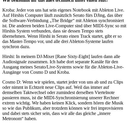
Wie bekommt ihr das alles technisch unter einen Hut?
Kroba
:
Jeder von uns hat sein eigenes Notebook mit Ableton Live.
Auf Hirshis Computer läuft zusätzlich Serato fürs DJing, das über
die Software-Verbindung „The Bridge“ mit Ableton synchronisiert
ist. Die anderen beiden Live-Computer sind über MIDI-Sync so mit
Hirshis System verbunden, dass sie dessen Tempo stets
übernehmen. Wenn Hirshi in Serato einen Track startet, gibt er so
das Master-Tempo vor, und alle drei Ableton-Systeme laufen
synchron dazu.
Hirshi
:
In meinem DJ-Mixer [Rane Sixty-Eight] laufen dann alle
Audiosignale zusammen. Ich habe dort separate Kanäle für den
Ausgang meines Serato/Live-Systems sowie für die Ableton-Live-
Ausgänge von Cosmo D und Kroba.
Cosmo D
:
Wenn wir spielen, startet jeder von uns ab und zu Clips
oder nimmt in Echtzeit neue Clips auf. Weil das immer auf
demselben Taktwechsel oder zumindest derselben Viertelnote
passieren muss, ist die MIDI-Synchronisierung unserer Rechner
extrem wichtig. Wir haben keinen Klick, sondern hören die Musik
so wie das Publikum, aber trotzdem können wir frei improvisieren
und dabei stets sicher sein, dass wir alle das gleiche „innere
Metronom“ haben.