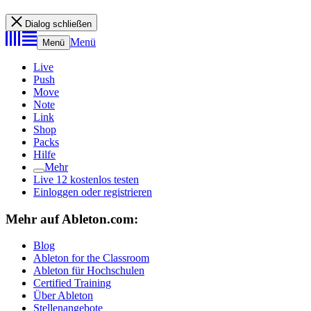
Dialog schließen
Menü
Menü
Live
Push
Move
Note
Link
Shop
Packs
Hilfe
Mehr
Live 12 kostenlos testen
Einloggen oder registrieren
Mehr auf Ableton.com:
Blog
Ableton for the Classroom
Ableton für Hochschulen
Certified Training
Über Ableton
Stellenangebote