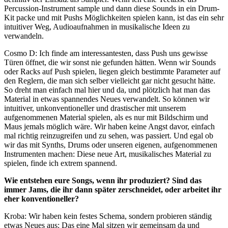
Percussion-Instrument sample und dann diese Sounds in ein Drum-
Kit packe und mit Pushs Möglichkeiten spielen kann, ist das ein sehr
intuitiver Weg, Audioaufnahmen in musikalische Ideen zu
verwandeln.
Cosmo D
:
Ich finde am interessantesten, dass Push uns gewisse
Türen öffnet, die wir sonst nie gefunden hätten. Wenn wir Sounds
oder Racks auf Push spielen, liegen gleich bestimmte Parameter auf
den Reglern, die man sich selber vielleicht gar nicht gesucht hätte.
So dreht man einfach mal hier und da, und plötzlich hat man das
Material in etwas spannendes Neues verwandelt. So können wir
intuitiver, unkonventioneller und drastischer mit unserem
aufgenommenen Material spielen, als es nur mit Bildschirm und
Maus jemals möglich wäre. Wir haben keine Angst davor, einfach
mal richtig reinzugreifen und zu sehen, was passiert. Und egal ob
wir das mit Synths, Drums oder unseren eigenen, aufgenommenen
Instrumenten machen: Diese neue Art, musikalisches Material zu
spielen, finde ich extrem spannend.
Wie entstehen eure Songs, wenn ihr produziert? Sind das
immer Jams, die ihr dann später zerschneidet, oder arbeitet ihr
eher konventioneller?
Kroba
:
Wir haben kein festes Schema, sondern probieren ständig
etwas Neues aus: Das eine Mal sitzen wir gemeinsam da und