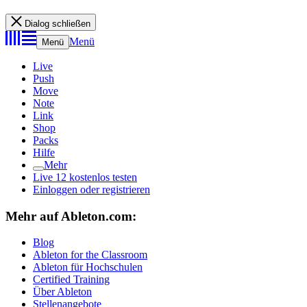
Dialog schließen
Menü
Menü
Live
Push
Move
Note
Link
Shop
Packs
Hilfe
Mehr
Live 12 kostenlos testen
Einloggen oder registrieren
Mehr auf Ableton.com:
Blog
Ableton for the Classroom
Ableton für Hochschulen
Certified Training
Über Ableton
Stellenangebote