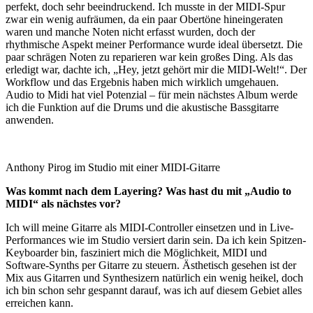
perfekt, doch sehr beeindruckend. Ich musste in der MIDI-Spur
zwar ein wenig aufräumen, da ein paar Obertöne hineingeraten
waren und manche Noten nicht erfasst wurden, doch der
rhythmische Aspekt meiner Performance wurde ideal übersetzt. Die
paar schrägen Noten zu reparieren war kein großes Ding. Als das
erledigt war, dachte ich, „Hey, jetzt gehört mir die MIDI-Welt!“. Der
Workflow und das Ergebnis haben mich wirklich umgehauen.
Audio to Midi hat viel Potenzial – für mein nächstes Album werde
ich die Funktion auf die Drums und die akustische Bassgitarre
anwenden.
Anthony Pirog im Studio mit einer MIDI-Gitarre
Was kommt nach dem Layering? Was hast du mit „Audio to
MIDI“ als nächstes vor?
Ich will meine Gitarre als MIDI-Controller einsetzen und in Live-
Performances wie im Studio versiert darin sein. Da ich kein Spitzen-
Keyboarder bin, fasziniert mich die Möglichkeit, MIDI und
Software-Synths per Gitarre zu steuern. Ästhetisch gesehen ist der
Mix aus Gitarren und Synthesizern natürlich ein wenig heikel, doch
ich bin schon sehr gespannt darauf, was ich auf diesem Gebiet alles
erreichen kann.