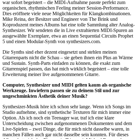
war sofort begeistert – die MIDI-Aufnahme passte perfekt zum
organischen, rhythmischen Feeling meiner Session-Performance.
Dies eröffnete viele neue Möglichkeiten für Klangkombinationen.
Mike Reina, der Besitzer und Engineer von The Brink und
Koproduzent meines Albums hat eine tolle Sammlung alter Analog-
Synthesizer. Wir sendeten die in Live extrahierten MIDI-Spuren an
ausgewählte Exemplare, etwa an einen Sequential Circuits Prophet
5 und einen Modular-Synth von synthesizers.com.
Die Synths sind eher dezent eingesetzt und stehlen meinen
Gitarrenparts nicht die Schau – sie geben ihnen ein Plus an Wärme
und Sustain. Synth-Parts einfaden zu können, die exakt zum
Gitarrenspiel passen, das hat mich wirklich begeistert – eine tolle
Erweiterung meiner live aufgenommenen Gitarre.
Computer, Synthesizer und MIDI gelten kaum als organische
Werkzeuge. Inwiefern passen sie zu deinem Stil und zur
ungeschminkten Ästhetik deiner Musik?
Synthesizer-Musik höre ich schon sehr lange. Wenn ich Songs im
Studio aufnehme, sind synthetische Texturen für mich immer eine
Option. Als ich noch ein Teenager war, traf ich eine klare
Unterscheidung zwischen aufgenommenen Dokumenten und dem
Live-Spielen – zwei Dinge, die für mich nicht dasselbe waren, in
manchen Fällen auch gar nicht dasselbe sein konnten. Für dieses