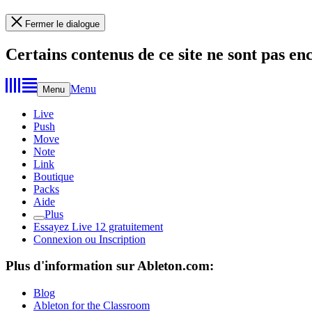
Fermer le dialogue
Certains contenus de ce site ne sont pas en
Menu
Menu
Live
Push
Move
Note
Link
Boutique
Packs
Aide
Plus
Essayez Live 12 gratuitement
Connexion ou Inscription
Plus d'information sur Ableton.com:
Blog
Ableton for the Classroom