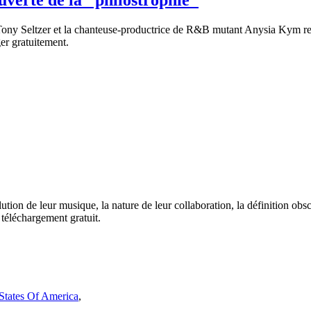
uverte de la "philostrophie"
y Seltzer et la chanteuse-productrice de R&B mutant Anysia Kym revien
er gratuitement.
ion de leur musique, la nature de leur collaboration, la définition obs
 téléchargement gratuit.
 States Of America
,