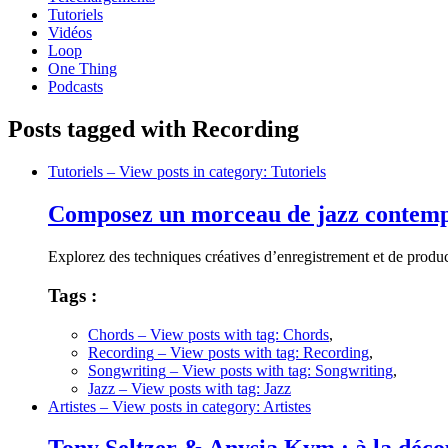
Tutoriels
Vidéos
Loop
One Thing
Podcasts
Posts tagged with Recording
Tutoriels
– View posts in category: Tutoriels
Composez un morceau de jazz contemp
Explorez des techniques créatives d’enregistrement et de prod
Tags :
Chords
– View posts with tag: Chords
,
Recording
– View posts with tag: Recording
,
Songwriting
– View posts with tag: Songwriting
,
Jazz
– View posts with tag: Jazz
Artistes
– View posts in category: Artistes