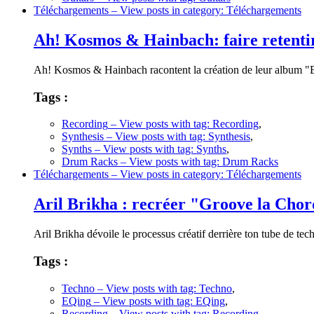
Téléchargements
– View posts in category: Téléchargements
Ah! Kosmos & Hainbach: faire retentir
Ah! Kosmos & Hainbach racontent la création de leur album "Bl
Tags :
Recording
– View posts with tag: Recording
,
Synthesis
– View posts with tag: Synthesis
,
Synths
– View posts with tag: Synths
,
Drum Racks
– View posts with tag: Drum Racks
Téléchargements
– View posts in category: Téléchargements
Aril Brikha : recréer "Groove la Chor
Aril Brikha dévoile le processus créatif derrière ton tube de t
Tags :
Techno
– View posts with tag: Techno
,
EQing
– View posts with tag: EQing
,
Recording
– View posts with tag: Recording
,