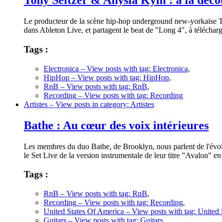
Tony Seltzer & Anysia Kym : à la déco
Le producteur de la scène hip-hop underground new-yorkaise Ton
dans Ableton Live, et partagent le beat de "Long 4", à télécharg
Tags :
Electronica
– View posts with tag: Electronica
,
HipHop
– View posts with tag: HipHop
,
RnB
– View posts with tag: RnB
,
Recording
– View posts with tag: Recording
Artistes
– View posts in category: Artistes
Bathe : Au cœur des voix intérieures
Les membres du duo Bathe, de Brooklyn, nous parlent de l'évolut
le Set Live de la version instrumentale de leur titre "Avalon" en
Tags :
RnB
– View posts with tag: RnB
,
Recording
– View posts with tag: Recording
,
United States Of America
– View posts with tag: United
Guitars
– View posts with tag: Guitars