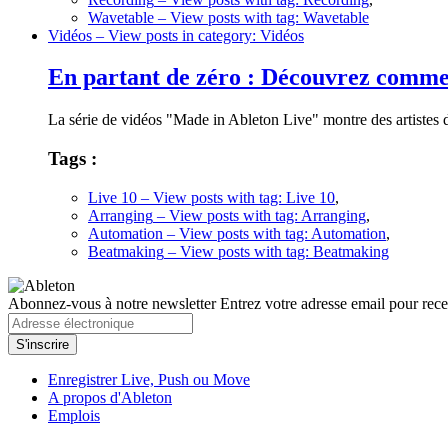
Wavetable
– View posts with tag: Wavetable
Vidéos
– View posts in category: Vidéos
En partant de zéro : Découvrez commen
La série de vidéos "Made in Ableton Live" montre des artistes d
Tags :
Live 10
– View posts with tag: Live 10
,
Arranging
– View posts with tag: Arranging
,
Automation
– View posts with tag: Automation
,
Beatmaking
– View posts with tag: Beatmaking
Abonnez-vous à notre newsletter
Entrez votre adresse email pour recev
Enregistrer Live, Push ou Move
A propos d'Ableton
Emplois