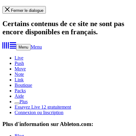
Fermer le dialogue
Certains contenus de ce site ne sont pas
encore disponibles en français.
Menu
Menu
Live
Push
Move
Note
Link
Boutique
Packs
Aide
Plus
Essayez Live 12 gratuitement
Connexion ou Inscription
Plus d'information sur Ableton.com:
Blog