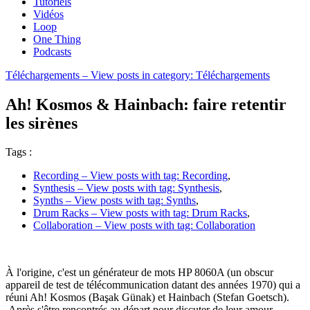
Tutoriels
Vidéos
Loop
One Thing
Podcasts
Téléchargements
– View posts in category: Téléchargements
Ah! Kosmos & Hainbach: faire retentir
les sirènes
Tags :
Recording
– View posts with tag: Recording
,
Synthesis
– View posts with tag: Synthesis
,
Synths
– View posts with tag: Synths
,
Drum Racks
– View posts with tag: Drum Racks
,
Collaboration
– View posts with tag: Collaboration
À l'origine, c'est un générateur de mots HP 8060A (un obscur
appareil de test de télécommunication datant des années 1970) qui a
réuni Ah! Kosmos (Başak Günak) et Hainbach (Stefan Goetsch).
Après s'être rencontrés au départ pour discuter de leur amour