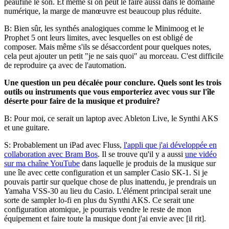
peaufine le son. Et même si on peut le faire aussi dans le domaine
numérique, la marge de manœuvre est beaucoup plus réduite.
B: Bien sûr, les synthés analogiques comme le Minimoog et le
Prophet 5 ont leurs limites, avec lesquelles on est obligé de
composer. Mais même s'ils se désaccordent pour quelques notes,
cela peut ajouter un petit "je ne sais quoi" au morceau. C'est difficile
de reproduire ça avec de l'automation.
Une question un peu décalée pour conclure. Quels sont les trois
outils ou instruments que vous emporteriez avec vous sur l'île
déserte pour faire de la musique et produire?
B: Pour moi, ce serait un laptop avec Ableton Live, le Synthi AKS
et une guitare.
S: Probablement un iPad avec Fluss,
l'appli que j'ai développée en
collaboration avec Bram Bos
. Il se trouve qu'il y a aussi
une vidéo
sur ma chaîne YouTube
dans laquelle je produis de la musique sur
une île avec cette configuration et un sampler Casio SK-1. Si je
pouvais partir sur quelque chose de plus inattendu, je prendrais un
Yamaha VSS-30 au lieu du Casio. L'élément principal serait une
sorte de sampler lo-fi en plus du Synthi AKS. Ce serait une
configuration atomique, je pourrais vendre le reste de mon
équipement et faire toute la musique dont j'ai envie avec [il rit].