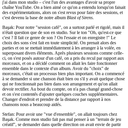
j'ai dans mon studio – c'est l'un des avantages d'avoir sa propre
chaîne YouTube. On a bien aimé ce qu'on a entendu lorsqu'on faisait
des expérimentations, alors on s'est revus pour faire des sessions, et
c'est devenu la base de notre album
Blast of Sirens
.
Başak: Pour notre "session café", on a surtout parlé et rigolé, mais il
n'était question que de son en studio. Sur le ton "Oh, qu'est-ce que
c'est ? Il fait ce genre de son ? On l'essaie et on enregistre !" Le
choix des sons s'est fait en toute simplicité. On prenait alors des
parties et on se mettait immédiatement à les arranger à la volée, en
superposant divers éléments. Après plusieurs sessions comme celle-
ci, on s'est posés autour d'un café, on a pris du recul par rapport aux
morceaux, et on a décidé comment on allait les faire fonctionner
ensemble dans le contexte d'un album. Avoir du "choix" de
morceaux, c'était un processus bien plus important. On a commencé
à se demander si une chanson était bien ou s'il y avait quelque chose
qui ne fonctionnait pas bien dans son arrangement et qu'on allait
devoir rectifier. Au bout du compte, on n'a pas changé grand-chose
et on s'est contentés d'ajouter quelques couches supplémentaires.
Changer d'endroit et prendre de la distance par rapport à nos
chansons nous a beaucoup aidés.
Stefan: Pour avoir une "vue d'ensemble", on allait toujours chez
Başak. Comme mon studio fait pas mal penser à un "terrain de jeu
créatif", se demander dans quelle direction on avait envie de partir