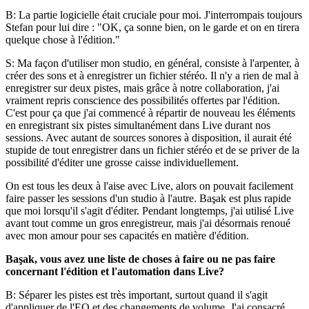
B: La partie logicielle était cruciale pour moi. J'interrompais toujours
Stefan pour lui dire : "OK, ça sonne bien, on le garde et on en tirera
quelque chose à l'édition."
S: Ma façon d'utiliser mon studio, en général, consiste à l'arpenter, à
créer des sons et à enregistrer un fichier stéréo. Il n'y a rien de mal à
enregistrer sur deux pistes, mais grâce à notre collaboration, j'ai
vraiment repris conscience des possibilités offertes par l'édition.
C'est pour ça que j'ai commencé à répartir de nouveau les éléments
en enregistrant six pistes simultanément dans Live durant nos
sessions. Avec autant de sources sonores à disposition, il aurait été
stupide de tout enregistrer dans un fichier stéréo et de se priver de la
possibilité d'éditer une grosse caisse individuellement.
On est tous les deux à l'aise avec Live, alors on pouvait facilement
faire passer les sessions d'un studio à l'autre. Başak est plus rapide
que moi lorsqu'il s'agit d'éditer. Pendant longtemps, j'ai utilisé Live
avant tout comme un gros enregistreur, mais j'ai désormais renoué
avec mon amour pour ses capacités en matière d'édition.
Başak, vous avez une liste de choses à faire ou ne pas faire
concernant l'édition et l'automation dans Live?
B: Séparer les pistes est très important, surtout quand il s'agit
d'appliquer de l'EQ et des changements de volume. J'ai consacré