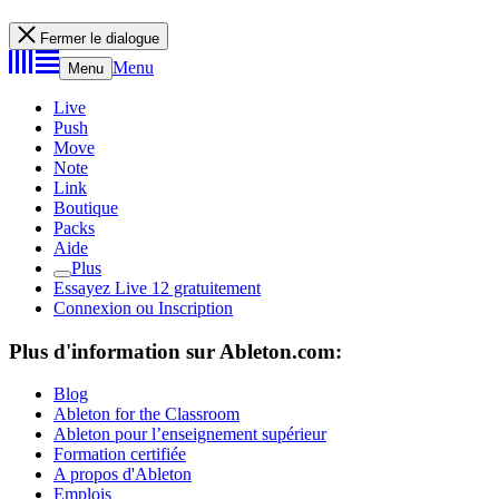
Fermer le dialogue
Menu
Menu
Live
Push
Move
Note
Link
Boutique
Packs
Aide
Plus
Essayez Live 12 gratuitement
Connexion ou Inscription
Plus d'information sur Ableton.com:
Blog
Ableton for the Classroom
Ableton pour l’enseignement supérieur
Formation certifiée
A propos d'Ableton
Emplois