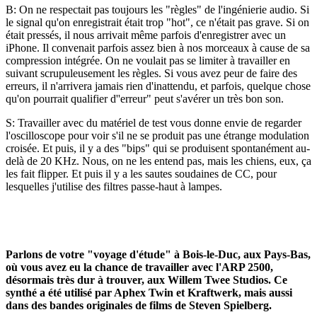
B: On ne respectait pas toujours les "règles" de l'ingénierie audio. Si
le signal qu'on enregistrait était trop "hot", ce n'était pas grave. Si on
était pressés, il nous arrivait même parfois d'enregistrer avec un
iPhone. Il convenait parfois assez bien à nos morceaux à cause de sa
compression intégrée. On ne voulait pas se limiter à travailler en
suivant scrupuleusement les règles. Si vous avez peur de faire des
erreurs, il n'arrivera jamais rien d'inattendu, et parfois, quelque chose
qu'on pourrait qualifier d''erreur" peut s'avérer un très bon son.
S: Travailler avec du matériel de test vous donne envie de regarder
l'oscilloscope pour voir s'il ne se produit pas une étrange modulation
croisée. Et puis, il y a des "bips" qui se produisent spontanément au-
delà de 20 KHz. Nous, on ne les entend pas, mais les chiens, eux, ça
les fait flipper. Et puis il y a les sautes soudaines de CC, pour
lesquelles j'utilise des filtres passe-haut à lampes.
Parlons de votre "voyage d'étude" à Bois-le-Duc, aux Pays-Bas,
où vous avez eu la chance de travailler avec l'ARP 2500,
désormais très dur à trouver, aux Willem Twee Studios. Ce
synthé a été utilisé par Aphex Twin et Kraftwerk, mais aussi
dans des bandes originales de films de Steven Spielberg.