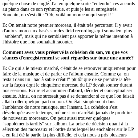
quelque chose de cinglé. J'ai en quelque sorte "entendu" ces accords
au piano dans ce son rythmique, et puis je les ai enregistrés.
Soudain, on s'est dit : "Oh, voilà un morceau qui surgit !"
B: On tenait notre premier morceau, il était très percutant. Il y avait
d'autres morceaux basés sur des field recordings qui sonnaient plus
"ambient", mais qui ne semblaient pas apporter la même intention à
l'histoire que l'on souhaitait raconter.
Comment avez-vous préservé la cohésion du son, vu que vos
séances d'enregistrement se sont réparties sur toute une année?
B: Ce qui a le mieux marché, c'était de se retrouver uniquement pour
faire de la musique et de parler de l'album ensuite. Comme ça, on
restait dans un "bac à sable créatif" plutôt que de se prendre la tête
sur la façon dont le cinquième morceau du LP devait sonner durant
nos sessions. Écrire et accumuler d'abord, décider et conceptualiser
ensuite. Ainsi, on ne stressait pas à se demander si ce que l'on faisait
allait coller quelque part ou non. On était simplement dans
l'ambiance de notre musique, sur l'instant. La cohésion s'est
développée avec le temps, même si on n'arrêtait jamais de produire
de nouveaux morceaux. On peut aussi trouver quelques
"suppléments tardifs" sur l'album. La prise de décision quant à la
sélection des morceaux et l'ordre dans lequel les enchaîner sur le LP
a en fait été la partie la plus difficile, et cela nous a pris plusieurs