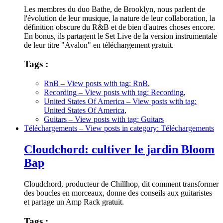
Les membres du duo Bathe, de Brooklyn, nous parlent de
l'évolution de leur musique, la nature de leur collaboration, la
définition obscure du R&B et de bien d'autres choses encore.
En bonus, ils partagent le Set Live de la version instrumentale
de leur titre "Avalon" en téléchargement gratuit.
Tags :
RnB
– View posts with tag: RnB
,
Recording
– View posts with tag: Recording
,
United States Of America
– View posts with tag:
United States Of America
,
Guitars
– View posts with tag: Guitars
Téléchargements
– View posts in category: Téléchargements
Cloudchord: cultiver le jardin Bloom
Bap
Cloudchord, producteur de Chillhop, dit comment transformer
des boucles en morceaux, donne des conseils aux guitaristes
et partage un Amp Rack gratuit.
Tags :