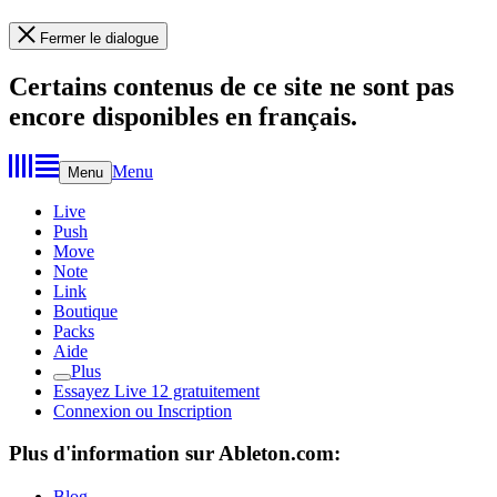
Fermer le dialogue
Certains contenus de ce site ne sont pas
encore disponibles en français.
Menu
Menu
Live
Push
Move
Note
Link
Boutique
Packs
Aide
Plus
Essayez Live 12 gratuitement
Connexion ou Inscription
Plus d'information sur Ableton.com:
Blog