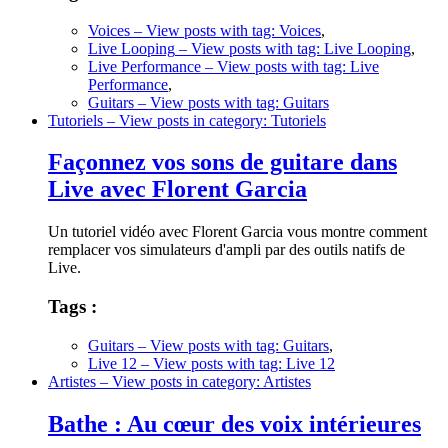
Voices
– View posts with tag: Voices
,
Live Looping
– View posts with tag: Live Looping
,
Live Performance
– View posts with tag: Live
Performance
,
Guitars
– View posts with tag: Guitars
Tutoriels
– View posts in category: Tutoriels
Façonnez vos sons de guitare dans
Live avec Florent Garcia
Un tutoriel vidéo avec Florent Garcia vous montre comment
remplacer vos simulateurs d'ampli par des outils natifs de
Live.
Tags :
Guitars
– View posts with tag: Guitars
,
Live 12
– View posts with tag: Live 12
Artistes
– View posts in category: Artistes
Bathe : Au cœur des voix intérieures