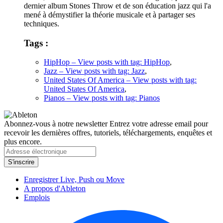
dernier album Stones Throw et de son éducation jazz qui l'a
mené à démystifier la théorie musicale et à partager ses
techniques.
Tags :
HipHop
– View posts with tag: HipHop
,
Jazz
– View posts with tag: Jazz
,
United States Of America
– View posts with tag:
United States Of America
,
Pianos
– View posts with tag: Pianos
Abonnez-vous à notre newsletter
Entrez votre adresse email pour
recevoir les dernières offres, tutoriels, téléchargements, enquêtes et
plus encore.
Enregistrer Live, Push ou Move
A propos d'Ableton
Emplois