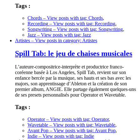
Tags :
Chords
– View posts with tag: Chords
,
Recording
– View posts with tag: Recording
,
Songwriting
– View posts with tag: Songwriting
,
Jazz
– View posts with tag: Jazz
Artistes
– View posts in category: Artistes
Spill Tab: le jeu de chaises musicales
L’auteure-compositrice-interprète et productrice franco-
coréenne basée à Los Angeles, Spill Tab, revient sur son
enfance bercée par la musique, ses hauts et ses bas avec les
majors, son apprentissage d’Ableton et la création de son
premier album, ANGIE. Elle partage également quelques-uns
de ses presets personnalisés pour Operator et Wavetable.
Tags :
Operator
– View posts with tag: Operator
,
Wavetable
– View posts with tag: Wavetable
,
Avant Pop
– View posts with tag: Avant Pop
,
Indie
– View posts with tag: Indie