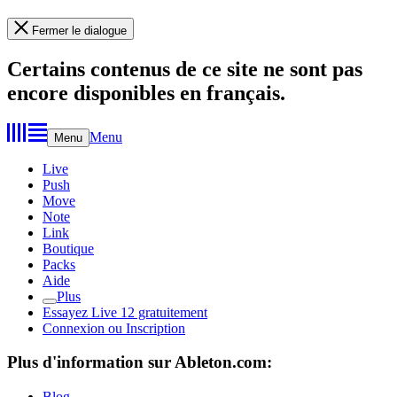
Fermer le dialogue
Certains contenus de ce site ne sont pas
encore disponibles en français.
Menu
Menu
Live
Push
Move
Note
Link
Boutique
Packs
Aide
Plus
Essayez Live 12 gratuitement
Connexion ou Inscription
Plus d'information sur Ableton.com:
Blog