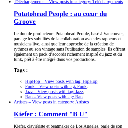
Téléchargements
– View posts in category: Téléchargements
Potatohead People : au cœur du
Groove
Le duo de producteurs Potatohead People, basé à Vancouver,
partage les subtilités de la collaboration avec des rappeurs et
musiciens live, ainsi que leur approche de la création de
rythmes au son vintage sans l'utilisation de samples. Ils offrent
également un pack d’accords richement inspiré du jazz et du
funk, prêt à être intégré dans vos productions.
Tags :
HipHop
– View posts with tag: HipHop
,
Funk
– View posts with tag: Funk
,
Jazz
– View posts with tag: Jazz
,
Rap
– View posts with tag: Rap
Artistes
– View posts in category: Artistes
Kiefer : Comment "B U"
Kiefer, claviériste et beatmaker de Los Angeles, parle de son