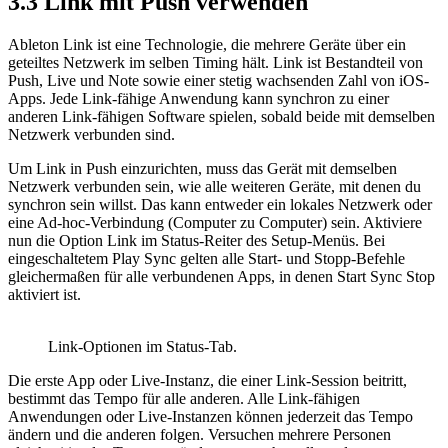
3.3
Link mit Push verwenden
Ableton Link ist eine Technologie, die mehrere Geräte über ein
geteiltes Netzwerk im selben Timing hält. Link ist Bestandteil von
Push, Live und Note sowie einer stetig wachsenden Zahl von iOS-
Apps. Jede Link-fähige Anwendung kann synchron zu einer
anderen Link-fähigen Software spielen, sobald beide mit demselben
Netzwerk verbunden sind.
Um Link in Push einzurichten, muss das Gerät mit demselben
Netzwerk verbunden sein, wie alle weiteren Geräte, mit denen du
synchron sein willst. Das kann entweder ein lokales Netzwerk oder
eine Ad-hoc-Verbindung (Computer zu Computer) sein. Aktiviere
nun die Option Link im Status-Reiter des Setup-Menüs. Bei
eingeschaltetem Play Sync gelten alle Start- und Stopp-Befehle
gleichermaßen für alle verbundenen Apps, in denen Start Sync Stop
aktiviert ist.
Link-Optionen im Status-Tab.
Die erste App oder Live-Instanz, die einer Link-Session beitritt,
bestimmt das Tempo für alle anderen. Alle Link-fähigen
Anwendungen oder Live-Instanzen können jederzeit das Tempo
ändern und die anderen folgen. Versuchen mehrere Personen