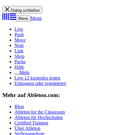
Dialog schließen
Menü
Menü
Live
Push
Move
Note
Link
Shop
Packs
Hilfe
Mehr
Live 12 kostenlos testen
Einloggen oder registrieren
Mehr auf Ableton.com:
Blog
Ableton for the Classroom
Ableton für Hochschulen
Certified Training
Über Ableton
Stellenangebote