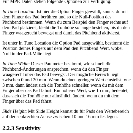
Für MPE-Daten stehen folgende Optionen zur Verfügung:
In Tune Location
: Ist hier die Option Finger gewählt, kannst du mit
dem Finger das Pad berühren und so die Null-Position des
Pitchbend bestimmen. Wenn du zum Beispiel den Finger rechts auf
dem Pad platzierst, bleibt die Tonhöhe so lange bestehen, bis du den
Finger waagerecht bewegst und damit das Pitchbend aktivierst.
Ist unter In Tune Location die Option Pad ausgewählt, bestimmt die
Position deines Fingers auf dem Pad den Pitchbend-Wert, wobei
Null in der Pad-Mitte liegt.
In Tune Width
: Dieser Parameter bestimmt, wie schnell die
Pitchbend-Änderungen ansprechen, wenn du den Finger
waagerecht über das Pad bewegst. Der mögliche Bereich liegt
zwischen 0 und 20 mm. Wenn du einen geringen Wert einstellst, wie
3 mm, dann ändert sich die Tonhöhe schneller, wenn du mit dem
Finger über das Pad fährst. Ein höherer Wert, wie 15 mm, bedeutet,
dass sich die Tonhöhe nur allmählich ändert, wenn du mit dem
Finger über das Pad fährst.
Slide Height
: Mit Slide Height kannst du für Pads den Wertebereich
auf der senkrechten Achse zwischen 10 und 16 mm festlegen.
2.2.3
Sensitivity