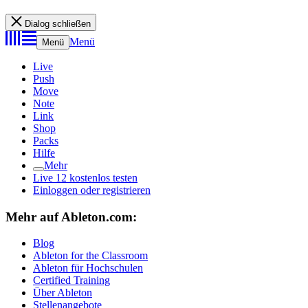
Dialog schließen
Menü
Menü
Live
Push
Move
Note
Link
Shop
Packs
Hilfe
Mehr
Live 12 kostenlos testen
Einloggen oder registrieren
Mehr auf Ableton.com:
Blog
Ableton for the Classroom
Ableton für Hochschulen
Certified Training
Über Ableton
Stellenangebote