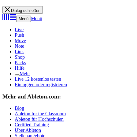
Dialog schließen
Menü
Menü
Live
Push
Move
Note
Link
Shop
Packs
Hilfe
Mehr
Live 12 kostenlos testen
Einloggen oder registrieren
Mehr auf Ableton.com:
Blog
Ableton for the Classroom
Ableton für Hochschulen
Certified Training
Über Ableton
Stellenangebote