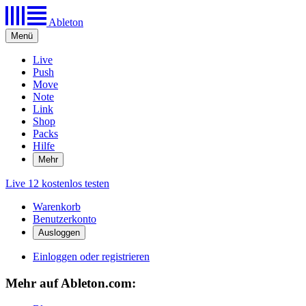
Ableton
Menü
Live
Push
Move
Note
Link
Shop
Packs
Hilfe
Mehr
Live 12 kostenlos testen
Warenkorb
Benutzerkonto
Einloggen oder registrieren
Mehr auf Ableton.com: