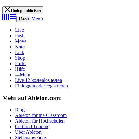
Dialog schließen
Menü
Menü
Live
Push
Move
Note
Link
Shop
Packs
Hilfe
Mehr
Live 12 kostenlos testen
Einloggen oder registrieren
Mehr auf Ableton.com:
Blog
Ableton for the Classroom
Ableton für Hochschulen
Certified Training
Über Ableton
Stellenangebote