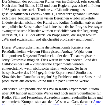
Die Situation der polnischen Kultur war im Ostblock sehr speziell.
Nach dem Tod Stalins 1953 und dem Regierungswechsel in Polen
1956 gab es eine starke Tendenz zur Liberalisierung des
gesellschaftlichen Lebens - damals „Tauwetter“ genannt. Obwohl
sich diese Tendenz später in vielen Bereichen wieder umkehrte,
änderte sie sich nicht in der Kunst und Kultur. Natürlich gab es eine
rein politische Zensur, aber fast keine ästhetische. Progressive, sogar
avantgardistische Künstler wurden tatsächlich von der Regierung
unterstützt, als Teil der offiziellen Propaganda, die sagen wollte:
„Wir sind sozialistisch und gleichzeitig progressiv und liberal“.
Dieser Widerspruchs machte die internationale Karriere von
Persönlichkeiten wie dem Filmregisseur Andrzej Wajda, dem
Komponisten Krzysztof Penderecki oder dem Theaterregisseur
Jerzy Grotowski möglich. Dies war in keinem anderen Land des
Ostblocks der Fall – künstlerische Experimente wurden
eingeschränkt, wenn nicht sogar streng verboten. So hatte
beispielsweise das 1965 gegründete Experimental Studio des
Slowakischen Rundfunks regelmäßig Probleme mit der Zensur und
produzierte aus diesem Grund nur ein paar Dutzend Werke.
Zur selben Zeit produzierte das Polish Radio Experimental Studio
über 300 hundert autonome Werke und noch mehr Soundtracks für
Radio, Film und Fernsehen. Außerdem waren regelmäßig junge und
renommierte Komponisten aus dem Westen zu Gast, darunter
Arne