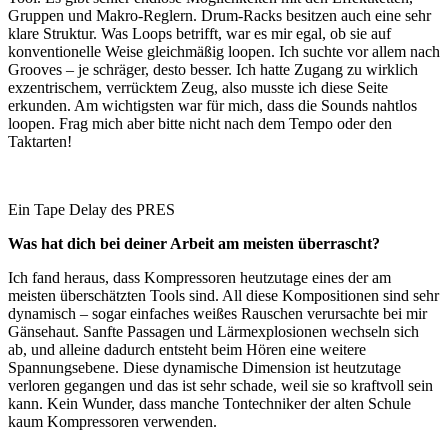
Gruppen und Makro-Reglern. Drum-Racks besitzen auch eine sehr
klare Struktur. Was Loops betrifft, war es mir egal, ob sie auf
konventionelle Weise gleichmäßig loopen. Ich suchte vor allem nach
Grooves – je schräger, desto besser. Ich hatte Zugang zu wirklich
exzentrischem, verrücktem Zeug, also musste ich diese Seite
erkunden. Am wichtigsten war für mich, dass die Sounds nahtlos
loopen. Frag mich aber bitte nicht nach dem Tempo oder den
Taktarten!
Ein Tape Delay des PRES
Was hat dich bei deiner Arbeit am meisten überrascht?
Ich fand heraus, dass Kompressoren heutzutage eines der am
meisten überschätzten Tools sind. All diese Kompositionen sind sehr
dynamisch – sogar einfaches weißes Rauschen verursachte bei mir
Gänsehaut. Sanfte Passagen und Lärmexplosionen wechseln sich
ab, und alleine dadurch entsteht beim Hören eine weitere
Spannungsebene. Diese dynamische Dimension ist heutzutage
verloren gegangen und das ist sehr schade, weil sie so kraftvoll sein
kann. Kein Wunder, dass manche Tontechniker der alten Schule
kaum Kompressoren verwenden.