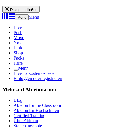
Dialog schließen
Menü
Menü
Live
Push
Move
Note
Link
Shop
Packs
Hilfe
Mehr
Live 12 kostenlos testen
Einloggen oder registrieren
Mehr auf Ableton.com:
Blog
Ableton for the Classroom
Ableton für Hochschulen
Certified Training
Über Ableton
Stellenangebote