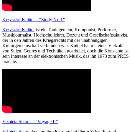
Krzysztof Knittel – “Study Nr. 1”
Krzysztof Knittel
ist ein Toningenieur, Komponist, Performer,
Musikjournalist, Hochschullehrer, Dozent und Gesellschaftsaktivist,
der in den Jahren des Kriegsrechts mit der unabhängigen
Kulturgemeinschaft verbunden war. Knittel hat mit einer Vielzahl
von Stilen, Genres und Techniken gearbeitet, doch die Konstante ist
sein Interesse an der elektronischen Musik, das ihn 1973 zum PRES
brachte.
Elzbieta Sikora – “Voyage II”
Elżbieta Sikora
begann ihre Karriere bei Pierre Schaeffer und