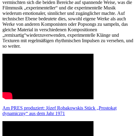
vermischten sich die beiden Bereiche auf spannende Weise, was die
Filmmusik „experimenteller“ und die experimentelle Musik
wiederum emotionaler, sinnlicher und zugänglicher machte. Auf
technischer Ebene bedeutete dies, sowohl eigene Werke als auch
Werke von anderen Komponisten oder Popsongs zu sampeln, das
gleiche Material in verschiedenen Kompositionen
„remixartig“wiederzuverwenden, experimentelle Klänge und
Texturen mit regelmäßigen rhythmischen Impulsen zu versehen, und
so weiter.
Am PRES produziert: Józef Robakowskis Stück „Prostokąt
dynamiczny“ aus dem Jahr 1971