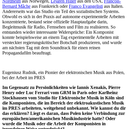
Nordheim
aus Norwegen,
Lejaren Hiller
aus den USA,
François-
Bernard Mâche
aus Frankreich oder
Franco Evangelisti
aus Italien.
Andererseits war das Studio ein Teil des sozialistischen Systems.
Obwohl es sich in der Praxis auf autonome experimentelle Arbeiten
konzentrierte, bestand seine offizielle Hauptaufgabe darin,
Begleitmusik für Radio, Fernsehen und Film zu realisieren. So
entstanden wieder interessante Widersprüche: Ein Komponist
konnte beispielsweise an einem Tag experimentelle Arbeiten mit
versteckter regierungskritischer Botschaft produzieren, und wurde
am nächsten Tag mit dem Soundtrack für einen reinen
Propagandafilm beauftragt.
Eugeniusz Rudnik, ein Pionier der elektronischen Musik aus Polen,
bei der Arbeit im PRES
Im Gegensatz zu Persönlichkeiten wie Iannis Xenakis, Pierre
Henry oder Luc Ferrari vom GRM in Paris oder Karlheinz
Stockhausen vom Studio für Elektronische Musik in Köln sind
die Komponisten, die im Bereich der elektroakustischen Musik
im PRES arbeiteten, weitgehend unbekannt. Wie kannst du dir
das erklären? Liegt es daran, dass Polen keine Verbindung zur
europäischen/amerikanischen Musikindustrie hatte? Oder
wurde die Musik oder die Arbeit der Komponisten in
irgendeiner Weise unterdrückt?