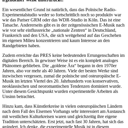
Ein wesentlicher Grund ist natürlich, dass das Polnische Radio-
Experimentalstudio weder so fortschrittlich noch so produktiv war
wie das Pariser GRM oder das WDR-Studio in Köln. Das ist eine
Tatsache. Andererseits gibt es in der zeitgenössischen E-Musik nach
wie vor sehr einflussreiche „nationale Zentren“ in Deutschland,
Frankreich und den USA, die sich weitgehend auf das Geschehen
im eigenen Milieu konzentrieren und kaum Interesse an den
Randgebieten haben.
Zudem erreichte das PRES keine bedeutenden Errungenschaften im
digitalen Bereich. In gewisser Weise ist es ein komplett analoges
Phänomen geblieben. Die „goldene Ära“ begann in den 1970er
Jahren, also vor mehr als 40 Jahren. Viele der besten Werke sind
inzwischen vergessen, zumal die polnische und osteuropäische E-
Musik im letzten Viertel des 20. Jahrhunderts von konservativen,
neoklassischen und neoromantischen Tendenzen dominiert wurde.
Unter diesem Gesichtspunkt wurden experimentelle Arbeiten als
Unsinn betrachtet.
Hinzu kam, dass Künstlerkreise in vielen osteuropäischen Ländern
nach dem Fall des Eisernen Vorhangs sehr interessiert am Austausch
mit westlichen Kulturkreisen waren und gleichzeitig ihre eigene
Tradition unterschätzten. Erst jetzt, nach fast 30 Jahren, hat sich das
geändert. Ich denke, die experimentelle Musik ist in diesem