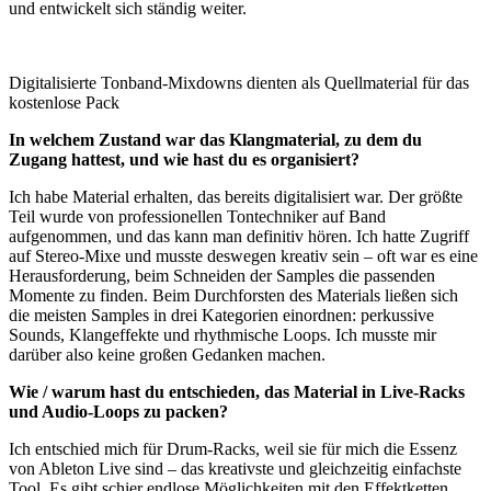
und entwickelt sich ständig weiter.
Digitalisierte Tonband-Mixdowns dienten als Quellmaterial für das
kostenlose Pack
In welchem Zustand war das Klangmaterial, zu dem du
Zugang hattest, und wie hast du es organisiert?
Ich habe Material erhalten, das bereits digitalisiert war. Der größte
Teil wurde von professionellen Tontechniker auf Band
aufgenommen, und das kann man definitiv hören. Ich hatte Zugriff
auf Stereo-Mixe und musste deswegen kreativ sein – oft war es eine
Herausforderung, beim Schneiden der Samples die passenden
Momente zu finden. Beim Durchforsten des Materials ließen sich
die meisten Samples in drei Kategorien einordnen: perkussive
Sounds, Klangeffekte und rhythmische Loops. Ich musste mir
darüber also keine großen Gedanken machen.
Wie / warum hast du entschieden, das Material in Live-Racks
und Audio-Loops zu packen?
Ich entschied mich für Drum-Racks, weil sie für mich die Essenz
von Ableton Live sind – das kreativste und gleichzeitig einfachste
Tool. Es gibt schier endlose Möglichkeiten mit den Effektketten,