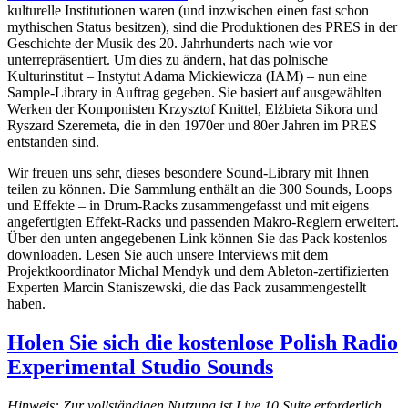
kulturelle Institutionen waren (und inzwischen einen fast schon
mythischen Status besitzen), sind die Produktionen des PRES in der
Geschichte der Musik des 20. Jahrhunderts nach wie vor
unterrepräsentiert. Um dies zu ändern, hat das polnische
Kulturinstitut – Instytut Adama Mickiewicza (IAM) – nun eine
Sample-Library in Auftrag gegeben. Sie basiert auf ausgewählten
Werken der Komponisten Krzysztof Knittel, Elżbieta Sikora und
Ryszard Szeremeta, die in den 1970er und 80er Jahren im PRES
entstanden sind.
Wir freuen uns sehr, dieses besondere Sound-Library mit Ihnen
teilen zu können. Die Sammlung enthält an die 300 Sounds, Loops
und Effekte – in Drum-Racks zusammengefasst und mit eigens
angefertigten Effekt-Racks und passenden Makro-Reglern erweitert.
Über den unten angegebenen Link können Sie das Pack kostenlos
downloaden. Lesen Sie auch unsere Interviews mit dem
Projektkoordinator Michal Mendyk und dem Ableton-zertifizierten
Experten Marcin Staniszewski, die das Pack zusammengestellt
haben.
Holen Sie sich die kostenlose Polish Radio
Experimental Studio Sounds
Hinweis: Zur vollständigen Nutzung ist Live 10 Suite erforderlich