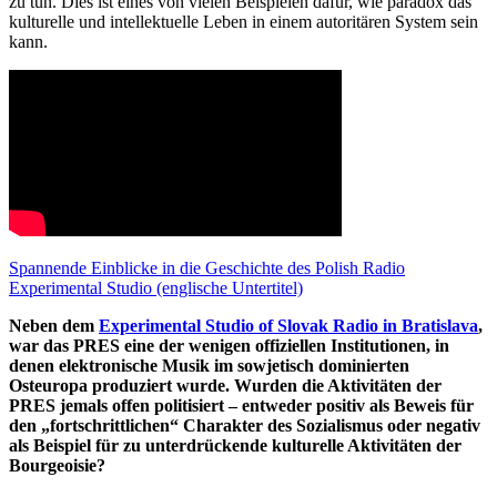
zu tun. Dies ist eines von vielen Beispielen dafür, wie paradox das
kulturelle und intellektuelle Leben in einem autoritären System sein
kann.
Spannende Einblicke in die Geschichte des Polish Radio
Experimental Studio (englische Untertitel)
Neben dem
Experimental Studio of Slovak Radio in Bratislava
,
war das PRES eine der wenigen offiziellen Institutionen, in
denen elektronische Musik im sowjetisch dominierten
Osteuropa produziert wurde. Wurden die Aktivitäten der
PRES jemals offen politisiert – entweder positiv als Beweis für
den „fortschrittlichen“ Charakter des Sozialismus oder negativ
als Beispiel für zu unterdrückende kulturelle Aktivitäten der
Bourgeoisie?