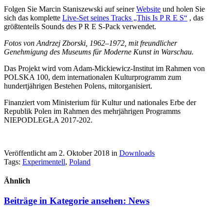
Folgen Sie Marcin Staniszewski auf seiner
Website
und holen Sie
sich das komplette
Live-Set seines Tracks „This Is P R E S“
, das
größtenteils Sounds des P R E S-Pack verwendet.
Fotos von Andrzej Zborski, 1962–1972, mit freundlicher
Genehmigung des Museums für Moderne Kunst in Warschau.
Das Projekt wird vom Adam-Mickiewicz-Institut im Rahmen von
POLSKA 100, dem internationalen Kulturprogramm zum
hundertjährigen Bestehen Polens, mitorganisiert.
Finanziert vom Ministerium für Kultur und nationales Erbe der
Republik Polen im Rahmen des mehrjährigen Programms
NIEPODLEGŁA 2017-202.
Veröffentlicht am 2. Oktober 2018
in
Downloads
Tags:
Experimentell
,
Poland
Ähnlich
Beiträge in Kategorie ansehen:
News