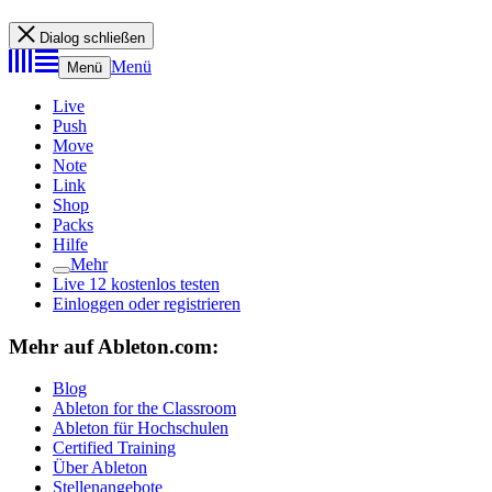
Dialog schließen
Menü
Menü
Live
Push
Move
Note
Link
Shop
Packs
Hilfe
Mehr
Live 12 kostenlos testen
Einloggen oder registrieren
Mehr auf Ableton.com:
Blog
Ableton for the Classroom
Ableton für Hochschulen
Certified Training
Über Ableton
Stellenangebote