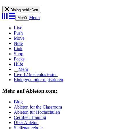
Dialog schließen
Menü
Menü
Live
Push
Move
Note
Link
Shop
Packs
Hilfe
Mehr
Live 12 kostenlos testen
Einloggen oder registrieren
Mehr auf Ableton.com:
Blog
Ableton for the Classroom
Ableton für Hochschulen
Certified Training
Über Ableton
Stellenangebote