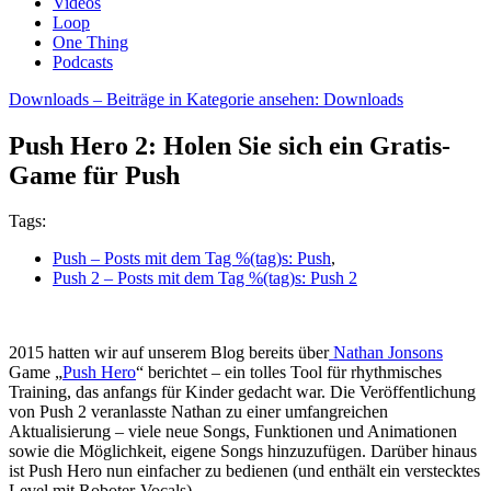
Videos
Loop
One Thing
Podcasts
Downloads
– Beiträge in Kategorie ansehen: Downloads
Push Hero 2: Holen Sie sich ein Gratis-
Game für Push
Tags:
Push
– Posts mit dem Tag %(tag)s: Push
,
Push 2
– Posts mit dem Tag %(tag)s: Push 2
2015 hatten wir auf unserem Blog bereits über
Nathan Jonsons
Game „
Push Hero
“ berichtet – ein tolles Tool für rhythmisches
Training, das anfangs für Kinder gedacht war. Die Veröffentlichung
von Push 2 veranlasste Nathan zu einer umfangreichen
Aktualisierung – viele neue Songs, Funktionen und Animationen
sowie die Möglichkeit, eigene Songs hinzuzufügen. Darüber hinaus
ist Push Hero nun einfacher zu bedienen (und enthält ein verstecktes
Level mit Roboter-Vocals).