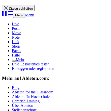
Dialog schließen
Menü
Menü
Live
Push
Move
Note
Link
Shop
Packs
Hilfe
Mehr
Live 12 kostenlos testen
Einloggen oder registrieren
Mehr auf Ableton.com:
Blog
Ableton for the Classroom
Ableton für Hochschulen
Certified Training
Über Ableton
Stellenangebote