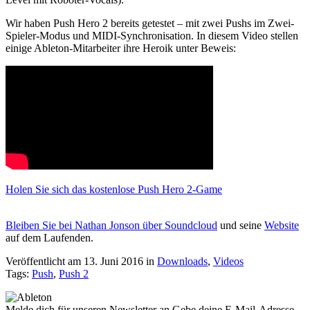
Wir haben Push Hero 2 bereits getestet – mit zwei Pushs im Zwei-
Spieler-Modus und MIDI-Synchronisation. In diesem Video stellen
einige Ableton-Mitarbeiter ihre Heroik unter Beweis:
Holen Sie sich das kostenlose Push Hero 2-Game
Bleiben Sie bei Nathan Jonson über
Soundcloud
und seine
Website
auf dem Laufenden.
Veröffentlicht am 13. Juni 2016
in
Downloads
,
Videos
Tags:
Push
,
Push 2
Melde dich für unseren Newsletter an
Gebe deine E-Mail-Adresse