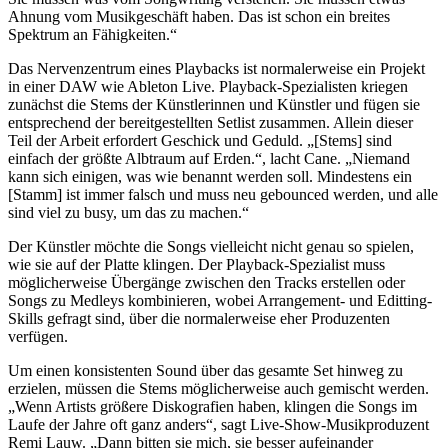
Ahnung vom Musikgeschäft haben. Das ist schon ein breites
Spektrum an Fähigkeiten.“
Das Nervenzentrum eines Playbacks ist normalerweise ein Projekt
in einer DAW wie Ableton Live. Playback-Spezialisten kriegen
zunächst die Stems der Künstlerinnen und Künstler und fügen sie
entsprechend der bereitgestellten Setlist zusammen. Allein dieser
Teil der Arbeit erfordert Geschick und Geduld. „[Stems] sind
einfach der größte Albtraum auf Erden.“, lacht Cane. „Niemand
kann sich einigen, was wie benannt werden soll. Mindestens ein
[Stamm] ist immer falsch und muss neu gebounced werden, und alle
sind viel zu busy, um das zu machen.“
Der Künstler möchte die Songs vielleicht nicht genau so spielen,
wie sie auf der Platte klingen. Der Playback-Spezialist muss
möglicherweise Übergänge zwischen den Tracks erstellen oder
Songs zu Medleys kombinieren, wobei Arrangement- und Editting-
Skills gefragt sind, über die normalerweise eher Produzenten
verfügen.
Um einen konsistenten Sound über das gesamte Set hinweg zu
erzielen, müssen die Stems möglicherweise auch gemischt werden.
„Wenn Artists größere Diskografien haben, klingen die Songs im
Laufe der Jahre oft ganz anders“, sagt Live-Show-Musikproduzent
Remi Lauw. „Dann bitten sie mich, sie besser aufeinander