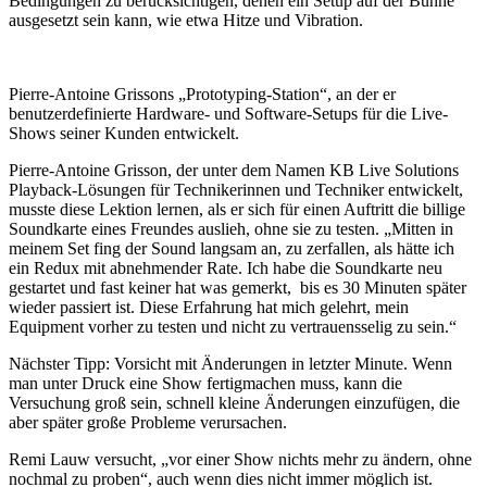
Bedingungen zu berücksichtigen, denen ein Setup auf der Bühne
ausgesetzt sein kann, wie etwa Hitze und Vibration.
Pierre-Antoine Grissons „Prototyping-Station“, an der er
benutzerdefinierte Hardware- und Software-Setups für die Live-
Shows seiner Kunden entwickelt.
Pierre-Antoine Grisson, der unter dem Namen KB Live Solutions
Playback-Lösungen für Technikerinnen und Techniker entwickelt,
musste diese Lektion lernen, als er sich für einen Auftritt die billige
Soundkarte eines Freundes auslieh, ohne sie zu testen. „Mitten in
meinem Set fing der Sound langsam an, zu zerfallen, als hätte ich
ein Redux mit abnehmender Rate. Ich habe die Soundkarte neu
gestartet und fast keiner hat was gemerkt, bis es 30 Minuten später
wieder passiert ist. Diese Erfahrung hat mich gelehrt, mein
Equipment vorher zu testen und nicht zu vertrauensselig zu sein.“
Nächster Tipp: Vorsicht mit Änderungen in letzter Minute. Wenn
man unter Druck eine Show fertigmachen muss, kann die
Versuchung groß sein, schnell kleine Änderungen einzufügen, die
aber später große Probleme verursachen.
Remi Lauw versucht, „vor einer Show nichts mehr zu ändern, ohne
nochmal zu proben“, auch wenn dies nicht immer möglich ist.