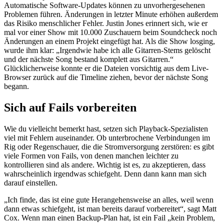
Automatische Software-Updates können zu unvorhergesehenen
Problemen führen. Änderungen in letzter Minute erhöhen außerdem
das Risiko menschlicher Fehler. Justin Jones erinnert sich, wie er
mal vor einer Show mit 10.000 Zuschauern beim Soundcheck noch
Änderungen an einem Projekt eingefügt hat. Als die Show losging,
wurde ihm klar: „Irgendwie habe ich alle Gitarren-Stems gelöscht
und der nächste Song bestand komplett aus Gitarren.“
Glücklicherweise konnte er die Dateien vorsichtig aus dem Live-
Browser zurück auf die Timeline ziehen, bevor der nächste Song
begann.
Sich auf Fails vorbereiten
Wie du vielleicht bemerkt hast, setzen sich Playback-Spezialisten
viel mit Fehlern auseinander. Ob unterbrochene Verbindungen im
Rig oder Regenschauer, die die Stromversorgung zerstören: es gibt
viele Formen von Fails, von denen manchen leichter zu
kontrollieren sind als andere. Wichtig ist es, zu akzeptieren, dass
wahrscheinlich irgendwas schiefgeht. Denn dann kann man sich
darauf einstellen.
„Ich finde, das ist eine gute Herangehensweise an alles, weil wenn
dann etwas schiefgeht, ist man bereits darauf vorbereitet“, sagt Matt
Cox. Wenn man einen Backup-Plan hat, ist ein Fail „kein Problem,