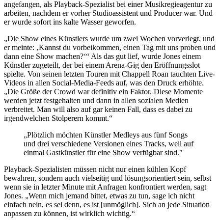
angefangen, als Playback-Spezialist bei einer Musikregieagentur zu
arbeiten, nachdem er vorher Studioassistent und Producer war. Und
er wurde sofort ins kalte Wasser geworfen.
„Die Show eines Künstlers wurde um zwei Wochen vorverlegt, und
er meinte: ‚Kannst du vorbeikommen, einen Tag mit uns proben und
dann eine Show machen?‘“ Als das gut lief, wurde Jones einem
Künstler zugeteilt, der bei einem Arena-Gig den Eröffnungsslot
spielte. Von seinen letzten Touren mit Chappell Roan tauchten Live-
Videos in allen Social-Media-Feeds auf, was den Druck erhöhte.
„Die Größe der Crowd war definitiv ein Faktor. Diese Momente
werden jetzt festgehalten und dann in allen sozialen Medien
verbreitet. Man will also auf gar keinen Fall, dass es dabei zu
irgendwelchen Stolperern kommt.“
„Plötzlich möchten Künstler Medleys aus fünf Songs
und drei verschiedene Versionen eines Tracks, weil auf
einmal Gastkünstler für eine Show verfügbar sind."
Playback-Spezialisten müssen nicht nur einen kühlen Kopf
bewahren, sondern auch vielseitig und lösungsorientiert sein, selbst
wenn sie in letzter Minute mit Anfragen konfrontiert werden, sagt
Jones. „Wenn mich jemand bittet, etwas zu tun, sage ich nicht
einfach nein, es sei denn, es ist [unmöglich]. Sich an jede Situation
anpassen zu können, ist wirklich wichtig.“