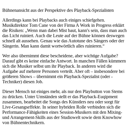
Bühnenansicht aus der Perspektive des Playback-Spezialisten
Allerdings kann bei Playbacks auch einiges schiefgehen.
Musikdirektor Tom Cane von der Firma A Work in Progress erklärt
die Risiken: „Wenn man dabei Mist baut, kann's sein, dass man auch
das Licht ruiniert. Auch die Leute auf der Bühne können deswegen
schnell alt aussehen. Genau wie das Autotune des Sängers oder der
Sängerin. Man kann damit wortwörtlich alles ruinieren.“
Wer also übernimmt diese bescheidene, aber wichtige Aufgabe?
Darauf gibt es keine einfache Antwort. In manchen Fällen kümmern
sich die Musiker selbst um ihr Playback. In anderen wird die
Aufgabe auf mehrere Personen verteilt. Aber oft – insbesondere bei
größeren Shows – übernimmt ein Playback-Spezialist (oder -
Techniker) diesen Job.
Dieser Mensch tut einiges mehr, als nur den Playbutton von Stems
zu drücken. Unter Umständen stellt er das Playback-Euqipment
zusammen, bearbeitet die Songs des Künstlers neu oder sorgt für
Live-Gesangseffekte. In seiner hybriden Rolle verbinden sich die
Performance-Fähigkeiten eines Session-Musikers mit den Mixing-
und Arrangement-Skills aus der Studiowelt sowie dem Knowhow
von Bühnentechnikern.