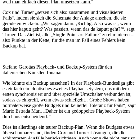
weil man einfach diesen Plan umsetzen kann.“
Cox und Turner „setzen sich also zusammen und visualisieren
Fails“, indem sie sich die Schemata der Anlage ansehen, die sie
gerade entwickeln. „Wir sagen dann: ‚Richtig. Also was ist, wenn
das hier kaputt geht? Was passiert, wenn das da kaputt geht?‘“, sagt
Turner. Das Ziel ist, alle „Single Points of Failure“ zu eliminieren –
also Punkte in der Kette, für die man im Fall eines Fehlers kein
Backup hat.
Stefano Garottas Playback- und Backup-System für den
italienischen Künstler Tananai
Wie könnte ein Backup aussehen? In der Playback-Bundesliga gibt
es einfach ein identisches zweites Playback-System, das mit dem
ersten synchronisiert und über spezielle Umschalter verbunden ist,
sodass es eingreift, wenn etwas schiefgeht. „Große Shows haben
normalerweise große Budgets und keinerlei Toleranz für Fails“, sagt
Mario Estrada Mari. „Daher ist ein gedoppeltes Playback-System
durchaus entscheidend. “
Dies ist allerdings ein teurer Backup-Plan. Wenn die Budgets etwas
überschaubarer sind, finden Cox und Turner Lösungen, die die
schlimmsten Ausfälle berücksichtigen. Auch wenn die nicht ganz so