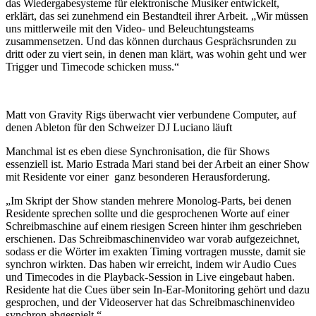
das Wiedergabesysteme für elektronische Musiker entwickelt,
erklärt, das sei zunehmend ein Bestandteil ihrer Arbeit. „Wir müssen
uns mittlerweile mit den Video- und Beleuchtungsteams
zusammensetzen. Und das können durchaus Gesprächsrunden zu
dritt oder zu viert sein, in denen man klärt, was wohin geht und wer
Trigger und Timecode schicken muss.“
Matt von Gravity Rigs überwacht vier verbundene Computer, auf
denen Ableton für den Schweizer DJ Luciano läuft
Manchmal ist es eben diese Synchronisation, die für Shows
essenziell ist. Mario Estrada Mari stand bei der Arbeit an einer Show
mit Residente vor einer ganz besonderen Herausforderung.
„Im Skript der Show standen mehrere Monolog-Parts, bei denen
Residente sprechen sollte und die gesprochenen Worte auf einer
Schreibmaschine auf einem riesigen Screen hinter ihm geschrieben
erschienen. Das Schreibmaschinenvideo war vorab aufgezeichnet,
sodass er die Wörter im exakten Timing vortragen musste, damit sie
synchron wirkten. Das haben wir erreicht, indem wir Audio Cues
und Timecodes in die Playback-Session in Live eingebaut haben.
Residente hat die Cues über sein In-Ear-Monitoring gehört und dazu
gesprochen, und der Videoserver hat das Schreibmaschinenvideo
synchron abgespielt.​​​​​​​​​​“