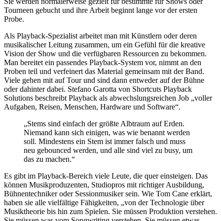
Sie werden normalerweise gezielt für bestimmte für Shows oder
Tourneen gebucht und ihre Arbeit beginnt lange vor der ersten
Probe.
Als Playback-Spezialist arbeitet man mit Künstlern oder deren
musikalischer Leitung zusammen, um ein Gefühl für die kreative
Vision der Show und die verfügbaren Ressourcen zu bekommen.
Man bereitet ein passendes Playback-System vor, nimmt an den
Proben teil und verfeinert das Material gemeinsam mit der Band.
Viele gehen mit auf Tour und sind dann entweder auf der Bühne
oder dahinter dabei. Stefano Garotta von Shortcuts Playback
Solutions beschreibt Playback als abwechslungsreichen Job „voller
Aufgaben, Reisen, Menschen, Hardware und Software“.
„Stems sind einfach der größte Albtraum auf Erden.
Niemand kann sich einigen, was wie benannt werden
soll. Mindestens ein Stem ist immer falsch und muss
neu gebounced werden, und alle sind viel zu busy, um
das zu machen.“
Es gibt im Playback-Bereich viele Leute, die quer einsteigen. Das
können Musikproduzenten, Studiopros mit richtiger Ausbildung,
Bühnentechniker oder Sessionmusiker sein. Wie Tom Cane erklärt,
haben sie alle vielfältige Fähigkeiten, „von der Technologie über
Musiktheorie bis hin zum Spielen. Sie müssen Produktion verstehen.
Sie müssen was vom Songwriting verstehen. Sie müssen etwas