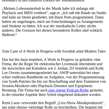
besonders in den mittleren Ebenen der Musikindustrie.
„Meinen Lebensunterhalt in der Musik habe ich anfangs mit
Playback und MIDI verdient“, sagt er. „Ich saß mit Bands im Studio
und habe an Stems gearbeitet, mit ihnen Parts programmiert. Dann
haben sie angefangen, mich um Entscheidungen zu Arrangements
und Struktur zu bitten. Ich war der musikalische Leiter, nichts
anderes. Die Grenzen bei diesen besonderen Rollen sind wirklich
fließend.“
Tom Cane of A Work In Progress with Swedish artist Modern Tales
Das hat ihn dazu inspiriert, A Work in Progress zu gründen: eine
Firma, die die Regie für elektronischer Livemusik übernimmt und
die inzwischen mit Künstlern wie I. Jordan, DJ Seinfeld und Kelly
Lee Owens zusammengearbeitet hat. AWIP unterstützt bei einer
schier endlosen Bandbreite an Aufgaben, von der Programmierung
von Synth-Patches bis hin zur Beschaffung und dem Trainieren von
Session-Musikern oder Playback-Diensten und Equipment-
Beratung. Die Firma hat auch
eine eigene Podcast-Reihe
gestartet,
in der einzelne Aspekte ihrer Arbeit eingehend diskutiert werden.
Remi Lauw verwendet den Begriff „Live-Show-Musikproduzent“,
um seine ebenso vielseitige Rolle zu beschreiben. Die beginnt mit