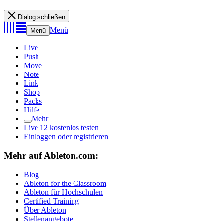
Dialog schließen
Menü
Menü
Live
Push
Move
Note
Link
Shop
Packs
Hilfe
Mehr
Live 12 kostenlos testen
Einloggen oder registrieren
Mehr auf Ableton.com:
Blog
Ableton for the Classroom
Ableton für Hochschulen
Certified Training
Über Ableton
Stellenangebote