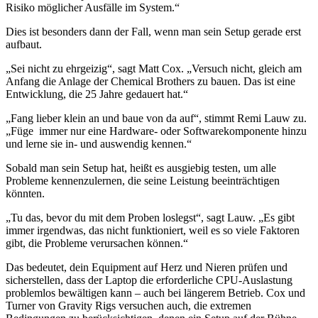
Risiko möglicher Ausfälle im System.“
Dies ist besonders dann der Fall, wenn man sein Setup gerade erst
aufbaut.
„Sei nicht zu ehrgeizig“, sagt Matt Cox. „Versuch nicht, gleich am
Anfang die Anlage der Chemical Brothers zu bauen. Das ist eine
Entwicklung, die 25 Jahre gedauert hat.“
„Fang lieber klein an und baue von da auf“, stimmt Remi Lauw zu.
„Füge immer nur eine Hardware- oder Softwarekomponente hinzu
und lerne sie in- und auswendig kennen.“
Sobald man sein Setup hat, heißt es ausgiebig testen, um alle
Probleme kennenzulernen, die seine Leistung beeinträchtigen
könnten.
„Tu das, bevor du mit dem Proben loslegst“, sagt Lauw. „Es gibt
immer irgendwas, das nicht funktioniert, weil es so viele Faktoren
gibt, die Probleme verursachen können.“
Das bedeutet, dein Equipment auf Herz und Nieren prüfen und
sicherstellen, dass der Laptop die erforderliche CPU-Auslastung
problemlos bewältigen kann – auch bei längerem Betrieb. Cox und
Turner von Gravity Rigs versuchen auch, die extremen