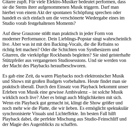
Gitarre zupft. Für viele Elektro-Musiker bedeutet performen, dass
sie die Stems ihrer aufgenommenen Musik triggern. Darf man
hierbei von einem Akt der spontanen Schöpfung sprechen oder
handelt es sich einfach um die verschönerte Wiedergabe eines im
Studio vorab festgehaltenen Moments?
Auf diese Grauzone stößt man praktisch in jeder Form von
moderner Performance. Dein Lieblings-Popstar singt wahrscheinlich
live. Aber was ist mit den Backing-Vocals, die die Refrains so
richtig fett machen? Oder die Schichten von Synthesizern und
Gitarren, die vierköpfige Rockbands begleiten? Sie sind geisterhafte
Stützpfeiler aus vergangenen Studiosessions. Und sie werden von
der Macht des Playbacks heraufbeschworen.
Es gab eine Zeit, da waren Playbacks noch elektronischer Musik
und Shows mit großen Budgets vorbehalten. Heute findet man sie
praktisch überall. Durch den Einsatz von Playback bekommt unser
Erleben von Musik eine gewisse Ambivalenz – ist solche Musik
wirklich noch live? Aber es bringt auch Möglichkeiten mit sich.
Wenn ein Playback gut gemacht ist, klingt die Show größer und
noch mehr wie die Platte, die wir lieben. Es ermöglicht spektakulär
synchronisierte Visuals und Lichteffekte. Im besten Fall hilft
Playback dabei, die perfekte Mischung aus Studio-Feinschliff und
der Magie des Augenblicks zu schaffen.