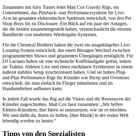
Zusammen mit Alex Turner leitet Matt Cox Gravity Rigs, ein
Unternehmen, das Playback- und Performancesysteme für Live-
Acts im gesamten elektronischen Spektrum entwickelt, von den Pet
Shop Boys bis zu Disclosure. Ein Blick auf ein paar der Anlagen,
die die beiden zusammengestellt haben, veranschaulicht die enorme
Bandbreite von modernen Wiedergabe-Systemen.
Für die Chemical Brothers haben die zwei ein ausgeklügeltes Live-
Looping-System entwickelt, das einen flüssigen Wechsel zwischen
programmierten Shows und gejammten Übergängen ermöglicht. Für
DJ Luciano haben sie eine technische Kniffelaufgabe gelöst, indem
sie Traktor, Ableton Live und einen modularen Synthesizer in einem
äußerst stabilen Setup synchronisiert haben. Und sie haben Plug-
and-Play-Performance-Rigs für Künstler wie Bicep und Ovemono
entwickelt, die man einfach im Flieger mitnehmen und im
Handumdrehen aufbauen kann.
In jedem Fall wurde das Rig auf die Vision und die Ressourcen der
Künstler zugeschnitten. Matt Cox fasst zusammen: „Wir helfen
Elektro-Künstlern, ihre Ideen so umzusetzen, wie sie es möchten.
Wir sind dafür da, ihnen zu helfen, [ihre Musik] in der realen Welt
lebendig werden zu lassen.“
Tipps von den Spezialisten