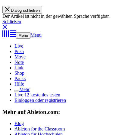
Dialog schließen
Der Artikel ist nicht in der gewählten Sprache verfügbar.
Schließen
Menü
Menü
Live
Push
Move
Note
Link
Shop
Packs
Hilfe
Mehr
Live 12 kostenlos testen
Einloggen oder registrieren
Mehr auf Ableton.com:
Blog
Ableton for the Classroom
Ableton für Hochschulen