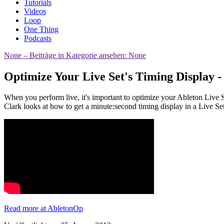
Tutorials
Videos
Loop
One Thing
Podcasts
None
– Beiträge in Kategorie ansehen: None
Optimize Your Live Set's Timing Display 
When you perform live, it's important to optimize your Ableton Live Se
Clark looks at how to get a minute:second timing display in a Live Set
Read more at AbletonOp