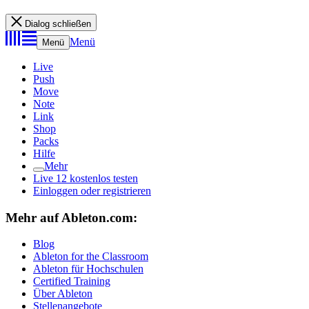
Dialog schließen
Menü
Menü
Live
Push
Move
Note
Link
Shop
Packs
Hilfe
Mehr
Live 12 kostenlos testen
Einloggen oder registrieren
Mehr auf Ableton.com:
Blog
Ableton for the Classroom
Ableton für Hochschulen
Certified Training
Über Ableton
Stellenangebote