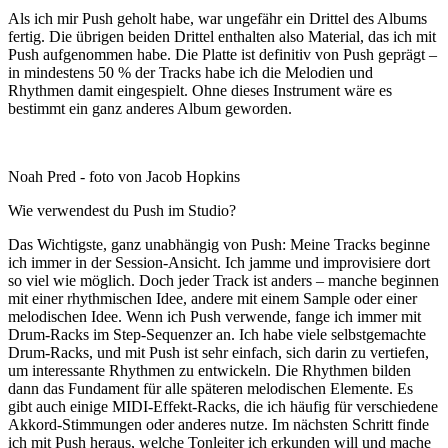
Als ich mir Push geholt habe, war ungefähr ein Drittel des Albums
fertig. Die übrigen beiden Drittel enthalten also Material, das ich mit
Push aufgenommen habe. Die Platte ist definitiv von Push geprägt –
in mindestens 50 % der Tracks habe ich die Melodien und
Rhythmen damit eingespielt. Ohne dieses Instrument wäre es
bestimmt ein ganz anderes Album geworden.
Noah Pred - foto von Jacob Hopkins
Wie verwendest du Push im Studio?
Das Wichtigste, ganz unabhängig von Push: Meine Tracks beginne
ich immer in der Session-Ansicht. Ich jamme und improvisiere dort
so viel wie möglich. Doch jeder Track ist anders – manche beginnen
mit einer rhythmischen Idee, andere mit einem Sample oder einer
melodischen Idee. Wenn ich Push verwende, fange ich immer mit
Drum-Racks im Step-Sequenzer an. Ich habe viele selbstgemachte
Drum-Racks, und mit Push ist sehr einfach, sich darin zu vertiefen,
um interessante Rhythmen zu entwickeln. Die Rhythmen bilden
dann das Fundament für alle späteren melodischen Elemente. Es
gibt auch einige MIDI-Effekt-Racks, die ich häufig für verschiedene
Akkord-Stimmungen oder anderes nutze. Im nächsten Schritt finde
ich mit Push heraus, welche Tonleiter ich erkunden will und mache