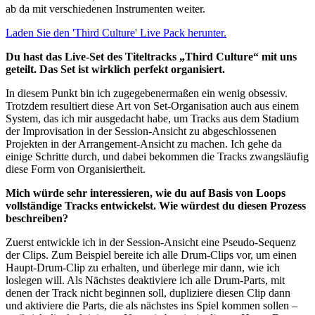
ab da mit verschiedenen Instrumenten weiter.
Laden Sie den 'Third Culture' Live Pack herunter.
Du hast das Live-Set des Titeltracks „Third Culture“ mit uns
geteilt. Das Set ist wirklich perfekt organisiert.
In diesem Punkt bin ich zugegebenermaßen ein wenig obsessiv.
Trotzdem resultiert diese Art von Set-Organisation auch aus einem
System, das ich mir ausgedacht habe, um Tracks aus dem Stadium
der Improvisation in der Session-Ansicht zu abgeschlossenen
Projekten in der Arrangement-Ansicht zu machen. Ich gehe da
einige Schritte durch, und dabei bekommen die Tracks zwangsläufig
diese Form von Organisiertheit.
Mich würde sehr interessieren, wie du auf Basis von Loops
vollständige Tracks entwickelst. Wie würdest du diesen Prozess
beschreiben?
Zuerst entwickle ich in der Session-Ansicht eine Pseudo-Sequenz
der Clips. Zum Beispiel bereite ich alle Drum-Clips vor, um einen
Haupt-Drum-Clip zu erhalten, und überlege mir dann, wie ich
loslegen will. Als Nächstes deaktiviere ich alle Drum-Parts, mit
denen der Track nicht beginnen soll, dupliziere diesen Clip dann
und aktiviere die Parts, die als nächstes ins Spiel kommen sollen –