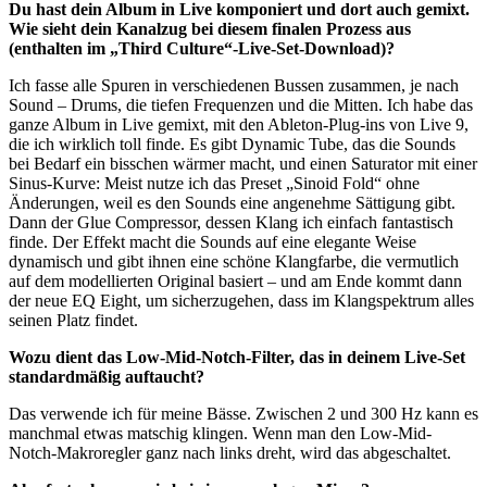
Du hast dein Album in Live komponiert und dort auch gemixt.
Wie sieht dein Kanalzug bei diesem finalen Prozess aus
(enthalten im „Third Culture“-Live-Set-Download)?
Ich fasse alle Spuren in verschiedenen Bussen zusammen, je nach
Sound – Drums, die tiefen Frequenzen und die Mitten. Ich habe das
ganze Album in Live gemixt, mit den Ableton-Plug-ins von Live 9,
die ich wirklich toll finde. Es gibt Dynamic Tube, das die Sounds
bei Bedarf ein bisschen wärmer macht, und einen Saturator mit einer
Sinus-Kurve: Meist nutze ich das Preset „Sinoid Fold“ ohne
Änderungen, weil es den Sounds eine angenehme Sättigung gibt.
Dann der Glue Compressor, dessen Klang ich einfach fantastisch
finde. Der Effekt macht die Sounds auf eine elegante Weise
dynamisch und gibt ihnen eine schöne Klangfarbe, die vermutlich
auf dem modellierten Original basiert – und am Ende kommt dann
der neue EQ Eight, um sicherzugehen, dass im Klangspektrum alles
seinen Platz findet.
Wozu dient das Low-Mid-Notch-Filter, das in deinem Live-Set
standardmäßig auftaucht?
Das verwende ich für meine Bässe. Zwischen 2 und 300 Hz kann es
manchmal etwas matschig klingen. Wenn man den Low-Mid-
Notch-Makroregler ganz nach links dreht, wird das abgeschaltet.