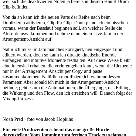
weil sich die deaktivierten Noten ja bereits in diesem Haupt-Drum-
Clip befinden.
Von da an kann ich die neuen Parts der Reihe nach beim
Duplizieren aktivieren, Clip für Clip. Dann plane ich ein bisschen
voraus, wann der Basslauf beginnen soll, an welcher Stelle die
Akkorde usw. kommen und nehme dann einen Live-Jam in der
Arrangement-Ansicht auf.
Natürlich muss im Jam manches korrigiert, neu eingespielt und
editiert werden, doch so kann ich direkte kinetische Energie
einfangen und intuitive Momente festhalten. Auf diese Weise bleibt
eine Intensität erhalten, die verlorengehen kann, wenn die Elemente
nur in der Arrangement-Ansicht per Copy-and-paste
zusammenkommen. Natürlich modifiziere ich währenddessen
Parameter. Aber sobald ich mich in der Arrangement-Ansicht
befinde, geht es um die Automationen, die Übergänge, das Editing,
die Wirkung und den Flow, den ich erreichen will. Danach folgt der
Mixing-Prozess.
Noah Pred - foto von Jacob Hopkins
Für viele Produzenten scheint das eine große Hürde
darzustellen: Vom Jamming zum fertigen Track zu gelangen.