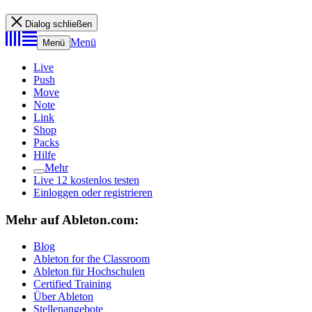
Dialog schließen
Menü
Menü
Live
Push
Move
Note
Link
Shop
Packs
Hilfe
Mehr
Live 12 kostenlos testen
Einloggen oder registrieren
Mehr auf Ableton.com:
Blog
Ableton for the Classroom
Ableton für Hochschulen
Certified Training
Über Ableton
Stellenangebote