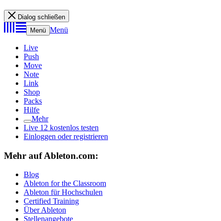
Dialog schließen
Menü
Menü
Live
Push
Move
Note
Link
Shop
Packs
Hilfe
Mehr
Live 12 kostenlos testen
Einloggen oder registrieren
Mehr auf Ableton.com:
Blog
Ableton for the Classroom
Ableton für Hochschulen
Certified Training
Über Ableton
Stellenangebote