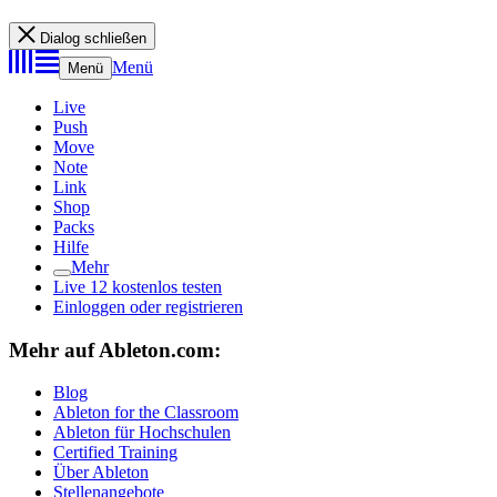
Dialog schließen
Menü
Menü
Live
Push
Move
Note
Link
Shop
Packs
Hilfe
Mehr
Live 12 kostenlos testen
Einloggen oder registrieren
Mehr auf Ableton.com:
Blog
Ableton for the Classroom
Ableton für Hochschulen
Certified Training
Über Ableton
Stellenangebote