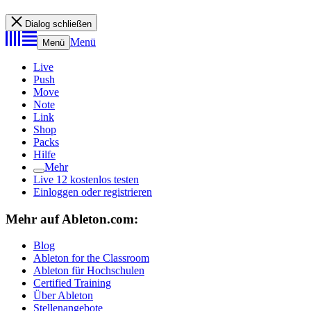
Dialog schließen
Menü
Menü
Live
Push
Move
Note
Link
Shop
Packs
Hilfe
Mehr
Live 12 kostenlos testen
Einloggen oder registrieren
Mehr auf Ableton.com:
Blog
Ableton for the Classroom
Ableton für Hochschulen
Certified Training
Über Ableton
Stellenangebote