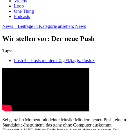
Videos
Loop
One Thing
Podcasts
News
– Beiträge in Kategorie ansehen: News
Wir stellen vor: Der neue Push
Tags:
Push 3
– Posts mit dem Tag %(tag)s: Push 3
Sei ganz im Moment mit deiner Musik: Mit dem neuen Push, einem
Standalone-Instrument, das ganz ohne Computer auskommt.