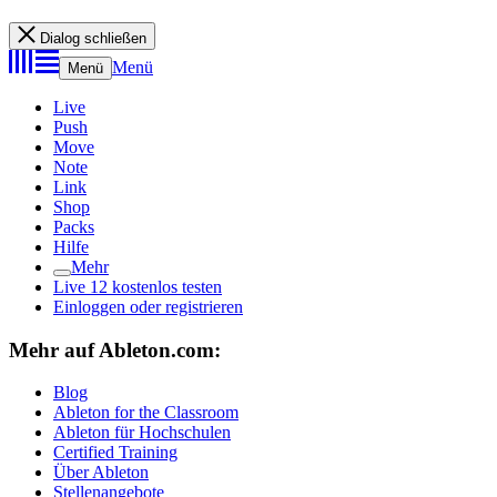
Dialog schließen
Menü
Menü
Live
Push
Move
Note
Link
Shop
Packs
Hilfe
Mehr
Live 12 kostenlos testen
Einloggen oder registrieren
Mehr auf Ableton.com:
Blog
Ableton for the Classroom
Ableton für Hochschulen
Certified Training
Über Ableton
Stellenangebote