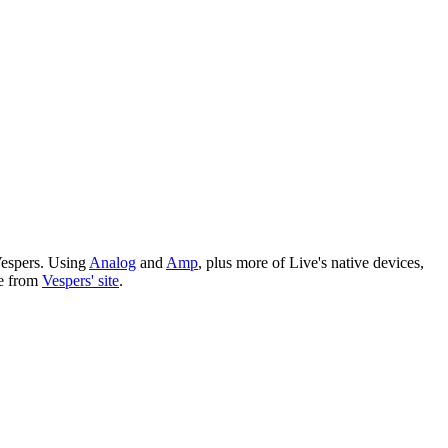
 Vespers. Using
Analog
and
Amp
, plus more of Live's native devices,
ee from
Vespers' site
.