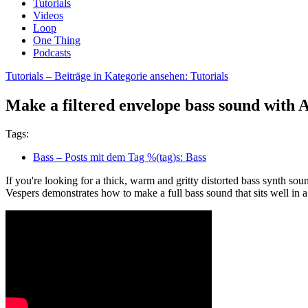
Tutorials
Videos
Loop
One Thing
Podcasts
Tutorials
– Beiträge in Kategorie ansehen: Tutorials
Make a filtered envelope bass sound with
Tags:
Bass
– Posts mit dem Tag %(tag)s: Bass
If you're looking for a thick, warm and gritty distorted bass synth sou
Vespers demonstrates how to make a full bass sound that sits well in a