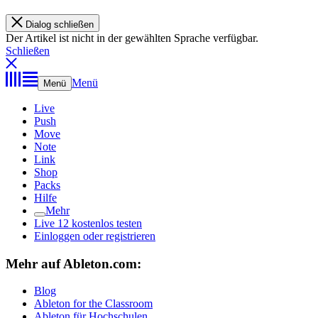
Dialog schließen
Der Artikel ist nicht in der gewählten Sprache verfügbar.
Schließen
Menü
Menü
Live
Push
Move
Note
Link
Shop
Packs
Hilfe
Mehr
Live 12 kostenlos testen
Einloggen oder registrieren
Mehr auf Ableton.com:
Blog
Ableton for the Classroom
Ableton für Hochschulen