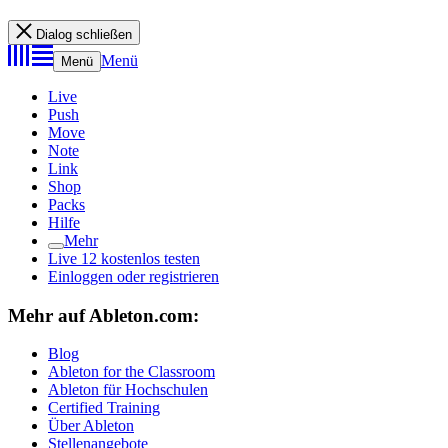
Dialog schließen
Menü
Menü
Live
Push
Move
Note
Link
Shop
Packs
Hilfe
Mehr
Live 12 kostenlos testen
Einloggen oder registrieren
Mehr auf Ableton.com:
Blog
Ableton for the Classroom
Ableton für Hochschulen
Certified Training
Über Ableton
Stellenangebote