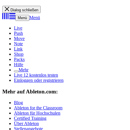
Dialog schließen
Menü
Menü
Live
Push
Move
Note
Link
Shop
Packs
Hilfe
Mehr
Live 12 kostenlos testen
Einloggen oder registrieren
Mehr auf Ableton.com:
Blog
Ableton for the Classroom
Ableton für Hochschulen
Certified Training
Über Ableton
Stellenangebote