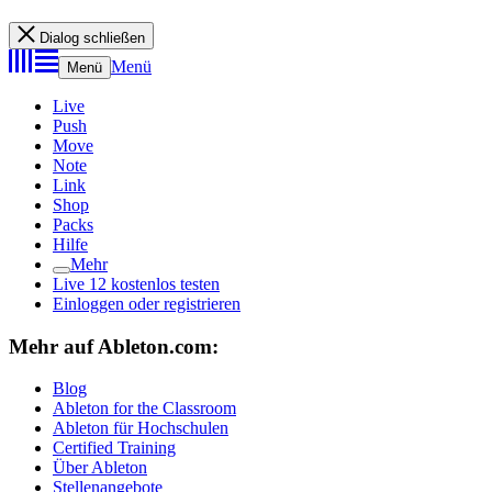
Dialog schließen
Menü
Menü
Live
Push
Move
Note
Link
Shop
Packs
Hilfe
Mehr
Live 12 kostenlos testen
Einloggen oder registrieren
Mehr auf Ableton.com:
Blog
Ableton for the Classroom
Ableton für Hochschulen
Certified Training
Über Ableton
Stellenangebote