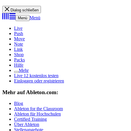
Dialog schließen
Menü
Menü
Live
Push
Move
Note
Link
Shop
Packs
Hilfe
Mehr
Live 12 kostenlos testen
Einloggen oder registrieren
Mehr auf Ableton.com:
Blog
Ableton for the Classroom
Ableton für Hochschulen
Certified Training
Über Ableton
Stellenangebote