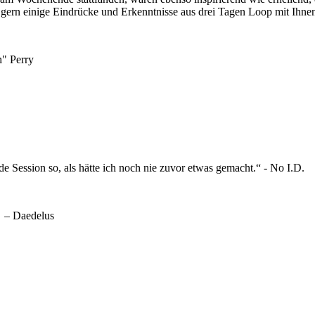
r gern einige Eindrücke und Erkenntnisse aus drei Tagen Loop mit Ihne
h" Perry
e Session so, als hätte ich noch nie zuvor etwas gemacht.“ - No I.D.
.“ – Daedelus