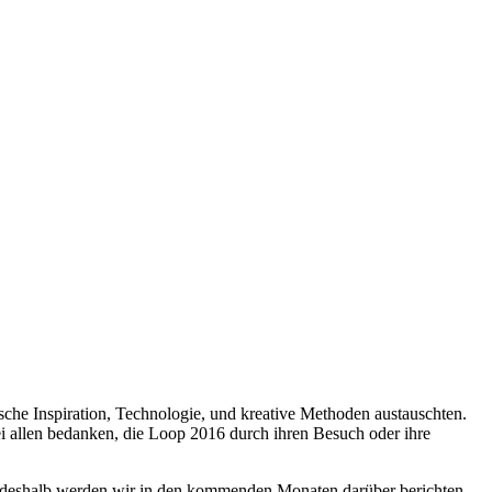
che Inspiration, Technologie, und kreative Methoden austauschten.
i allen bedanken, die Loop 2016 durch ihren Besuch oder ihre
, deshalb werden wir in den kommenden Monaten darüber berichten,