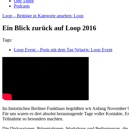
One Thing
Podcasts
Loop
– Beiträge in Kategorie ansehen: Loop
Ein Blick zurück auf Loop 2016
Tags:
Loop Event
– Posts mit dem Tag %(tag)s: Loop Event
Im historischen Berliner Funkhaus begrüßten wir Anfang November 900
Für uns waren es drei absolut herausragende Tage voller Kontakte, 
Teilnahme so besonders machten.
Die Diskussionen, Präsentationen, Workshops und Performances, die