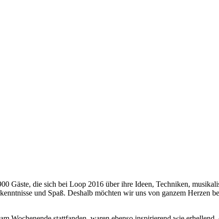
 Gäste, die sich bei Loop 2016 über ihre Ideen, Techniken, musikalis
Erkenntnisse und Spaß. Deshalb möchten wir uns von ganzem Herzen be
 am Wochenende stattfanden, waren ebenso inspirierend wie erhellend