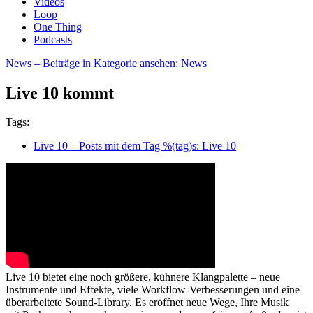
Videos
Loop
One Thing
Podcasts
News
– Beiträge in Kategorie ansehen: News
Live 10 kommt
Tags:
Live 10
– Posts mit dem Tag %(tag)s: Live 10
Live 10 bietet eine noch größere, kühnere Klangpalette – neue 
Instrumente und Effekte, viele Workflow-Verbesserungen und eine 
überarbeitete Sound-Library. Es eröffnet neue Wege, Ihre Musik 