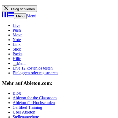
Dialog schließen
Menü
Menü
Live
Push
Move
Note
Link
Shop
Packs
Hilfe
Mehr
Live 12 kostenlos testen
Einloggen oder registrieren
Mehr auf Ableton.com:
Blog
Ableton for the Classroom
Ableton für Hochschulen
Certified Training
Über Ableton
Stellenangebote