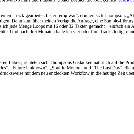
inem Track gearbeitet, bis er fertig war“, erinnert sich Thompson. „Abe
tigen. Dann kam über meinen Verlag die Anfrage, eine Sample-Library z
habe ich jede Menge Loops mit 16 oder 32 Takten gemacht – einfach ein
hlte. Und nach drei Monaten hatte ich vier oder fünf Tracks fertig, oh
en Labels, richteten sich Thompsons Gedanken natürlich auf die Prod
ories“, „Future Unknown“, „Soul In Motion“ und „The Last Day“, die
usdrucksweise mit dem neu entdeckten Workflow in die heutige Zeit über