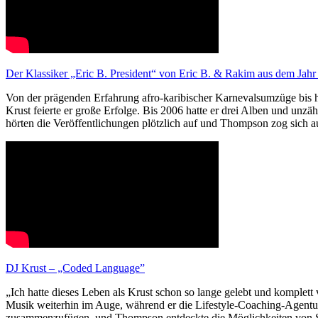
Der Klassiker „Eric B. President“ von Eric B. & Rakim aus dem Jahr 
Von der prägenden Erfahrung afro-karibischer Karnevalsumzüge bis 
Krust feierte er große Erfolge. Bis 2006 hatte er drei Alben und unzä
hörten die Veröffentlichungen plötzlich auf und Thompson zog sich a
DJ Krust – „Coded Language”
„Ich hatte dieses Leben als Krust schon so lange gelebt und komplett
Musik weiterhin im Auge, während er die Lifestyle-Coaching-Agentur
zusammenzufügen, und Thompson entdeckte die Möglichkeiten von Sof