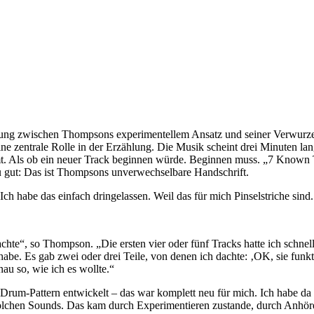
nung zwischen Thompsons experimentellem Ansatz und seiner Verwurzelu
ine zentrale Rolle in der Erzählung. Die Musik scheint drei Minuten la
. Als ob ein neuer Track beginnen würde. Beginnen muss. „7 Known Tr
 gut: Das ist Thompsons unverwechselbare Handschrift.
ch habe das einfach dringelassen. Weil das für mich Pinselstriche sind.
te“, so Thompson. „Die ersten vier oder fünf Tracks hatte ich schnell
t habe. Es gab zwei oder drei Teile, von denen ich dachte: ‚OK, sie funkt
au so, wie ich es wollte.“
Drum-Pattern entwickelt – das war komplett neu für mich. Ich habe da
olchen Sounds. Das kam durch Experimentieren zustande, durch Anhöre