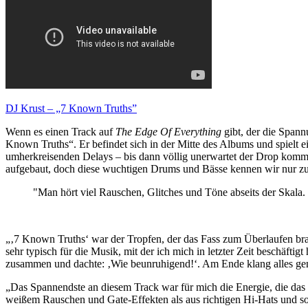
DJ Krust – „7 Known Truths”
Wenn es einen Track auf
The Edge Of Everything
gibt, der die Span
Known Truths“. Er befindet sich in der Mitte des Albums und spielt e
umherkreisenden Delays – bis dann völlig unerwartet der Drop kommt
aufgebaut, doch diese wuchtigen Drums und Bässe kennen wir nur zu
"Man hört viel Rauschen, Glitches und Töne abseits der Skala. I
„‚7 Known Truths‘ war der Tropfen, der das Fass zum Überlaufen brach
sehr typisch für die Musik, mit der ich mich in letzter Zeit beschäftig
zusammen und dachte: ‚Wie beunruhigend!‘. Am Ende klang alles gen
„Das Spannendste an diesem Track war für mich die Energie, die das 
weißem Rauschen und Gate-Effekten als aus richtigen Hi-Hats und s