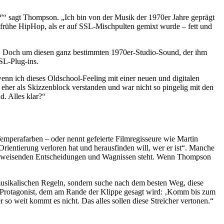
?'“ sagt Thompson. „Ich bin von der Musik der 1970er Jahre geprägt
rühe HipHop, als er auf SSL-Mischpulten gemixt wurde – fett und
. Doch um diesen ganz bestimmten 1970er-Studio-Sound, der ihm
SSL-Plug-ins.
 wenn ich dieses Oldschool-Feeling mit einer neuen und digitalen
 eher als Skizzenblock verstanden und war nicht so pingelig mit den
d. Alles klar?“
emperafarben – oder nennt gefeierte Filmregisseure wie Martin
 Orientierung verloren hat und herausfinden will, wer er ist“. Manche
ungsweisenden Entscheidungen und Wagnissen steht. Wenn Thompson
 musikalischen Regeln, sondern suche nach dem besten Weg, diese
in Protagonist, dem am Rande der Klippe gesagt wird: ‚Komm bis zum
so weit kommt es nicht. Das alles sollen diese Streicher vertonen.“