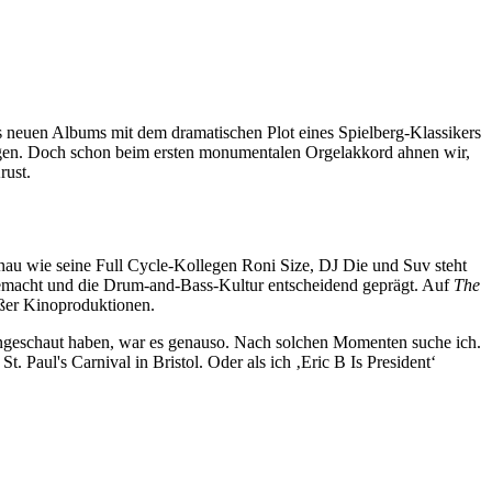
es neuen Albums mit dem dramatischen Plot eines Spielberg-Klassikers
wingen. Doch schon beim ersten monumentalen Orgelakkord ahnen wir,
rust.
nau wie seine Full Cycle-Kollegen Roni Size, DJ Die und Suv steht
 gemacht und die Drum-and-Bass-Kultur entscheidend geprägt. Auf
The
oßer Kinoproduktionen.
‘ angeschaut haben, war es genauso. Nach solchen Momenten suche ich.
 Paul's Carnival in Bristol. Oder als ich ‚Eric B Is President‘