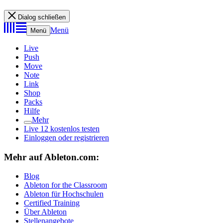
Dialog schließen
Menü
Menü
Live
Push
Move
Note
Link
Shop
Packs
Hilfe
Mehr
Live 12 kostenlos testen
Einloggen oder registrieren
Mehr auf Ableton.com:
Blog
Ableton for the Classroom
Ableton für Hochschulen
Certified Training
Über Ableton
Stellenangebote