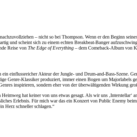
on nachzuvollziehen – nicht so bei Thompson. Wenn er den Beginn sein
fallartig und scheint sich zu einem echten Breakbeat-Banger aufzusch
ende Reise von
The Edge of Everything
– dem Comeback-Album von K
n ein einflussreicher Akteur der Jungle- und Drum-and-Bass-Szene. Ge
ählige Genre-Klassiker produziert, immer einen Bogen um Majorlabels
 Genres inspirieren, sondern eher von der überwältigenden Wirkung gr
m Heimweg hat keiner von uns etwas gesagt. Als wir uns ‚Interstellar
iches Erlebnis. Für mich war das ein Konzert von Public Enemy beim St.
in Herz schneller schlagen.“