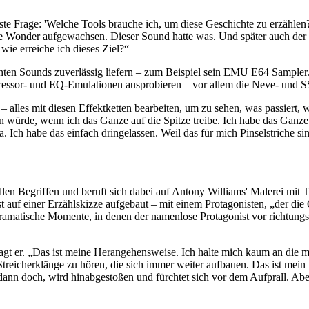
te Frage: 'Welche Tools brauche ich, um diese Geschichte zu erzählen
Wonder aufgewachsen. Dieser Sound hatte was. Und später auch der f
wie erreiche ich dieses Ziel?“
ten Sounds zuverlässig liefern – zum Beispiel sein EMU E64 Sampler
mpressor- und EQ-Emulationen ausprobieren – vor allem die Neve- und 
 – alles mit diesen Effektketten bearbeiten, um zu sehen, was passiert,
n würde, wenn ich das Ganze auf die Spitze treibe. Ich habe das Ganze
 Ich habe das einfach dringelassen. Weil das für mich Pinselstriche sin
n Begriffen und beruft sich dabei auf Antony Williams' Malerei mit T
st auf einer Erzählskizze aufgebaut – mit einem Protagonisten, „der die
hdramatische Momente, in denen der namenlose Protagonist vor richt
sagt er. „Das ist meine Herangehensweise. Ich halte mich kaum an die
treicherklänge zu hören, die sich immer weiter aufbauen. Das ist me
nn doch, wird hinabgestoßen und fürchtet sich vor dem Aufprall. Aber 