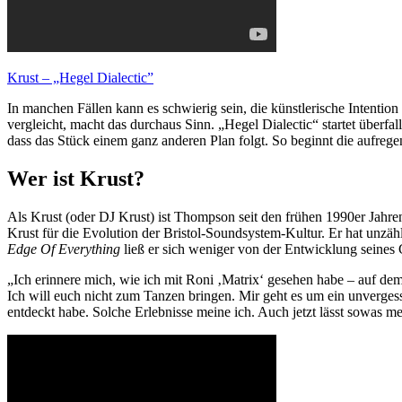
Krust – „Hegel Dialectic”
In manchen Fällen kann es schwierig sein, die künstlerische Intenti
vergleicht, macht das durchaus Sinn. „Hegel Dialectic“ startet über
dass das Stück einem ganz anderen Plan folgt. So beginnt die aufreg
Wer ist Krust?
Als Krust (oder DJ Krust) ist Thompson seit den frühen 1990er Jahre
Krust für die Evolution der Bristol-Soundsystem-Kultur. Er hat unz
Edge Of Everything
ließ er sich weniger von der Entwicklung seines
„Ich erinnere mich, wie ich mit Roni ‚Matrix‘ gesehen habe – auf de
Ich will euch nicht zum Tanzen bringen. Mir geht es um ein unvergessl
entdeckt habe. Solche Erlebnisse meine ich. Auch jetzt lässt sowas me