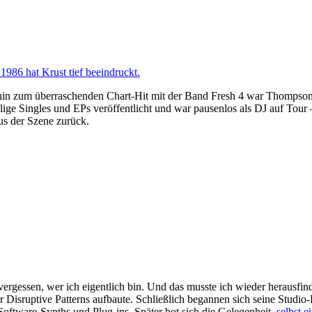
1986 hat Krust tief beeindruckt.
hin zum überraschenden Chart-Hit mit der Band Fresh 4 war Thompson s
hlige Singles und EPs veröffentlicht und war pausenlos als DJ auf Tour
us der Szene zurück.
 vergessen, wer ich eigentlich bin. Und das musste ich wieder herausf
 Disruptive Patterns aufbaute. Schließlich begannen sich seine Stud
tware-Synths und Plug-ins. Später bot sich die Gelegenheit,
selbst 