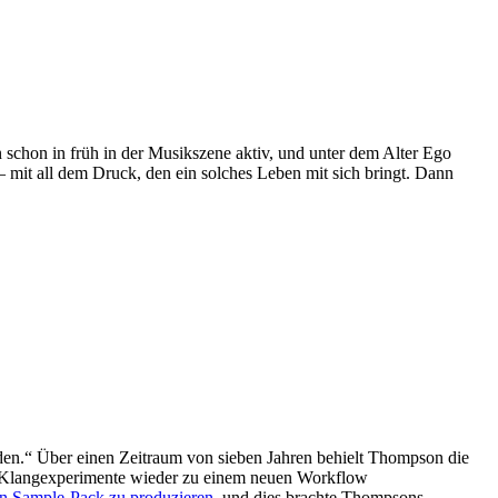
chon in früh in der Musikszene aktiv, und unter dem Alter Ego
 – mit all dem Druck, den ein solches Leben mit sich bringt. Dann
inden.“ Über einen Zeitraum von sieben Jahren behielt Thompson die
io-Klangexperimente wieder zu einem neuen Workflow
ein Sample-Pack zu produzieren
, und dies brachte Thompsons