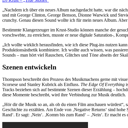
DJ Krust – „True Stories”
„Nachdem ich über ein neues Album nachgedacht hatte, war die nächs
und mit George Clinton, George Benson, Dionne Warwick und Stevie 
crunchy. Genau diesen Sound wollte ich für mein neues Album. Aber 
Bestimmte Klangerzeuger im Krust-Studio können manche der gesuch
vorschwebte, zu erreichen, musste er neue digitale Saturation-, Ko
„Ich wollte wirklich herausfinden, wie ich diese Plug-ins nutzen kann
Produktionsästhetik kombiniere. Ich wollte auch wissen, was passiere
Sounds – man hört viel Rauschen, Glitches und Töne abseits der Skala.
Szenen entwickeln
Thompson beschreibt den Prozess des Musikmachens gerne mit visuelle
Scorsese und Stanley Kubrick als Einfluss.
The Edge Of Everything
i
Tracks beziehen sich auf bestimmte Szenen dieser Erzählung – hoc
diese Momente beschreibt, wird ihre Verbindung zur Musik deutlich.
„Hör dir die Musik so an, als ob du einen Film anschauen würdest“, 
Geschichte zu erzählen. Am Ende von ‚Negative Returns‘ sind hohe S
Rand‘. Er sagt: ‚Nein‘. ‚Komm bis zum Rand‘ – ‚Nein‘. Er macht es da