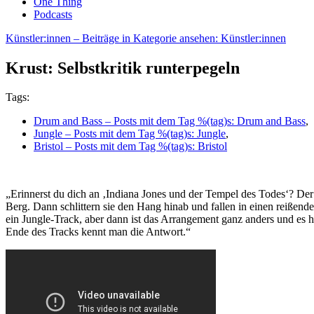
One Thing
Podcasts
Künstler:innen
– Beiträge in Kategorie ansehen: Künstler:innen
Krust: Selbstkritik runterpegeln
Tags:
Drum and Bass
– Posts mit dem Tag %(tag)s: Drum and Bass
,
Jungle
– Posts mit dem Tag %(tag)s: Jungle
,
Bristol
– Posts mit dem Tag %(tag)s: Bristol
„Erinnerst du dich an ‚Indiana Jones und der Tempel des Todes‘? Der
Berg. Dann schlittern sie den Hang hinab und fallen in einen reißen
ein Jungle-Track, aber dann ist das Arrangement ganz anders und es h
Ende des Tracks kennt man die Antwort.“