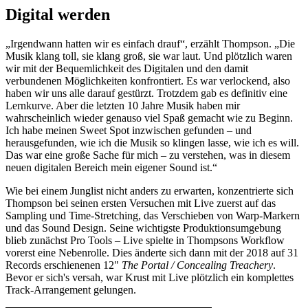
Digital werden
„Irgendwann hatten wir es einfach drauf“, erzählt Thompson. „Die
Musik klang toll, sie klang groß, sie war laut. Und plötzlich waren
wir mit der Bequemlichkeit des Digitalen und den damit
verbundenen Möglichkeiten konfrontiert. Es war verlockend, also
haben wir uns alle darauf gestürzt. Trotzdem gab es definitiv eine
Lernkurve. Aber die letzten 10 Jahre Musik haben mir
wahrscheinlich wieder genauso viel Spaß gemacht wie zu Beginn.
Ich habe meinen Sweet Spot inzwischen gefunden – und
herausgefunden, wie ich die Musik so klingen lasse, wie ich es will.
Das war eine große Sache für mich – zu verstehen, was in diesem
neuen digitalen Bereich mein eigener Sound ist.“
Wie bei einem Junglist nicht anders zu erwarten, konzentrierte sich
Thompson bei seinen ersten Versuchen mit Live zuerst auf das
Sampling und Time-Stretching, das Verschieben von Warp-Markern
und das Sound Design. Seine wichtigste Produktionsumgebung
blieb zunächst Pro Tools – Live spielte in Thompsons Workflow
vorerst eine Nebenrolle. Dies änderte sich dann mit der 2018 auf 31
Records erschienenen 12"
The Portal / Concealing Treachery
.
Bevor er sich's versah, war Krust mit Live plötzlich ein komplettes
Track-Arrangement gelungen.