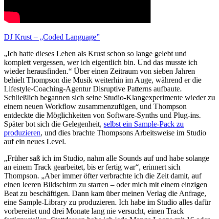
DJ Krust – „Coded Language”
„Ich hatte dieses Leben als Krust schon so lange gelebt und
komplett vergessen, wer ich eigentlich bin. Und das musste ich
wieder herausfinden.“ Über einen Zeitraum von sieben Jahren
behielt Thompson die Musik weiterhin im Auge, während er die
Lifestyle-Coaching-Agentur Disruptive Patterns aufbaute.
Schließlich begannen sich seine Studio-Klangexperimente wieder zu
einem neuen Workflow zusammenzufügen, und Thompson
entdeckte die Möglichkeiten von Software-Synths und Plug-ins.
Später bot sich die Gelegenheit,
selbst ein Sample-Pack zu
produzieren
, und dies brachte Thompsons Arbeitsweise im Studio
auf ein neues Level.
„Früher saß ich im Studio, nahm alle Sounds auf und habe solange
an einem Track gearbeitet, bis er fertig war“, erinnert sich
Thompson. „Aber immer öfter verbrachte ich die Zeit damit, auf
einen leeren Bildschirm zu starren – oder mich mit einem einzigen
Beat zu beschäftigen. Dann kam über meinen Verlag die Anfrage,
eine Sample-Library zu produzieren. Ich habe im Studio alles dafür
vorbereitet und drei Monate lang nie versucht, einen Track