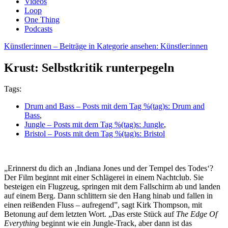
Videos
Loop
One Thing
Podcasts
Künstler:innen
– Beiträge in Kategorie ansehen: Künstler:innen
Krust: Selbstkritik runterpegeln
Tags:
Drum and Bass
– Posts mit dem Tag %(tag)s: Drum and
Bass
,
Jungle
– Posts mit dem Tag %(tag)s: Jungle
,
Bristol
– Posts mit dem Tag %(tag)s: Bristol
„Erinnerst du dich an ‚Indiana Jones und der Tempel des Todes‘?
Der Film beginnt mit einer Schlägerei in einem Nachtclub. Sie
besteigen ein Flugzeug, springen mit dem Fallschirm ab und landen
auf einem Berg. Dann schlittern sie den Hang hinab und fallen in
einen reißenden Fluss – aufregend”, sagt Kirk Thompson, mit
Betonung auf dem letzten Wort. „Das erste Stück auf
The Edge Of
Everything
beginnt wie ein Jungle-Track, aber dann ist das