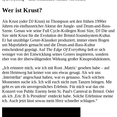
Wer ist Krust?
Als Krust (oder DJ Krust) ist Thompson seit den frühen 1990er
Jahren ein einflussreicher Akteur der Jungle- und Drum-and-Bass-
Szene. Genau wie seine Full Cycle-Kollegen Roni Size, DJ Die und
Suv steht Krust für die Evolution der Bristol-Soundsystem-Kultur.
Er hat unzählige Genre-Klassiker produziert, immer einen Bogen
um Majorlabels gemacht und die Drum-and-Bass-Kultur
entscheidend geprägt. Auf
The Edge Of Everything
ließ er sich
weniger von der Entwicklung seines Genres inspirieren, sondern
eher von der überwältigenden Wirkung großer Kinoproduktionen.
„Ich erinnere mich, wie ich mit Roni ‚Matrix‘ gesehen habe – auf
dem Heimweg hat keiner von uns etwas gesagt. Als wir uns
‚Interstellar‘ angeschaut haben, war es genauso. Nach solchen
Momenten suche ich. Ich will euch nicht zum Tanzen bringen. Mir
geht es um ein unvergessliches Erlebnis. Für mich war das ein
Konzert von Public Enemy beim St. Paul's Carnival in Bristol. Oder
als ich ‚Eric B Is President‘ entdeckt habe. Solche Erlebnisse meine
ich. Auch jetzt lässt sowas mein Herz schneller schlagen.“