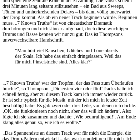
und spielt eine zentrale Rolle in der Erzählung. Die Musik scheint
drei Minuten lang seltsam stillzustehen – ein Bad aus Sweeps,
Tönen und umherkreisenden Delays – bis dann völlig unerwartet
der Drop kommt. Als ob ein neuer Track beginnen würde. Beginnen
muss. „7 Known Truths“ ist von cineastischer Dramatik
durchdrungen und nicht-linear aufgebaut, doch diese wuchtigen
Drums und Bässe kennen wir nur zu gut: Das ist Thompsons
unverwechselbare Handschrift.
"Man hört viel Rauschen, Glitches und Töne abseits
der Skala. Ich habe das einfach dringelassen. Weil das
für mich Pinselstriche sind. Alles klar?“
„‚7 Known Truths‘ war der Tropfen, der das Fass zum Überlaufen
brachte“, so Thompson. „Die ersten vier oder fünf Tracks hatte ich
schnell fertig, aber zu diesem Track kam ich immer wieder zurück.
Er ist sehr typisch für die Musik, mit der ich mich in letzter Zeit
beschäftigt habe. Es gab zwei oder drei Teile, von denen ich dachte:
‚OK, sie funktionieren noch nicht, aber das will ich ändern‘. Also
fügte ich sie zusammen und dachte: ‚Wie beunruhigend!‘. Am Ende
klang alles genau so, wie ich es wollte.“
„Das Spannendste an diesem Track war für mich die Energie, die
das Drum-Pattern entwickelt – das war komplett neu für mich. Ich