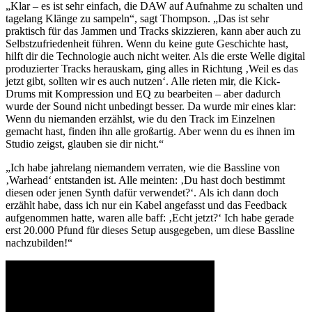
„Klar – es ist sehr einfach, die DAW auf Aufnahme zu schalten und
tagelang Klänge zu sampeln“, sagt Thompson. „Das ist sehr
praktisch für das Jammen und Tracks skizzieren, kann aber auch zu
Selbstzufriedenheit führen. Wenn du keine gute Geschichte hast,
hilft dir die Technologie auch nicht weiter. Als die erste Welle digital
produzierter Tracks herauskam, ging alles in Richtung ‚Weil es das
jetzt gibt, sollten wir es auch nutzen‘. Alle rieten mir, die Kick-
Drums mit Kompression und EQ zu bearbeiten – aber dadurch
wurde der Sound nicht unbedingt besser. Da wurde mir eines klar:
Wenn du niemanden erzählst, wie du den Track im Einzelnen
gemacht hast, finden ihn alle großartig. Aber wenn du es ihnen im
Studio zeigst, glauben sie dir nicht.“
„Ich habe jahrelang niemandem verraten, wie die Bassline von
‚Warhead‘ entstanden ist. Alle meinten: ‚Du hast doch bestimmt
diesen oder jenen Synth dafür verwendet?‘. Als ich dann doch
erzählt habe, dass ich nur ein Kabel angefasst und das Feedback
aufgenommen hatte, waren alle baff: ‚Echt jetzt?‘ Ich habe gerade
erst 20.000 Pfund für dieses Setup ausgegeben, um diese Bassline
nachzubilden!“