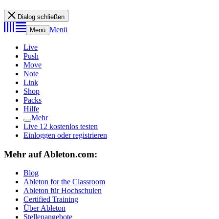
Dialog schließen
Menü
Menü
Live
Push
Move
Note
Link
Shop
Packs
Hilfe
Mehr
Live 12 kostenlos testen
Einloggen oder registrieren
Mehr auf Ableton.com:
Blog
Ableton for the Classroom
Ableton für Hochschulen
Certified Training
Über Ableton
Stellenangebote