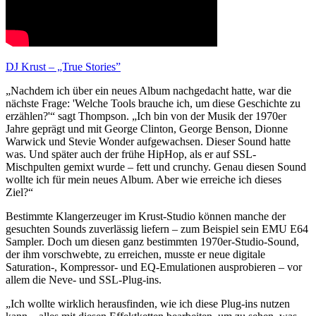
DJ Krust – „True Stories”
„Nachdem ich über ein neues Album nachgedacht hatte, war die
nächste Frage: 'Welche Tools brauche ich, um diese Geschichte zu
erzählen?'“ sagt Thompson. „Ich bin von der Musik der 1970er
Jahre geprägt und mit George Clinton, George Benson, Dionne
Warwick und Stevie Wonder aufgewachsen. Dieser Sound hatte
was. Und später auch der frühe HipHop, als er auf SSL-
Mischpulten gemixt wurde – fett und crunchy. Genau diesen Sound
wollte ich für mein neues Album. Aber wie erreiche ich dieses
Ziel?“
Bestimmte Klangerzeuger im Krust-Studio können manche der
gesuchten Sounds zuverlässig liefern – zum Beispiel sein EMU E64
Sampler. Doch um diesen ganz bestimmten 1970er-Studio-Sound,
der ihm vorschwebte, zu erreichen, musste er neue digitale
Saturation-, Kompressor- und EQ-Emulationen ausprobieren – vor
allem die Neve- und SSL-Plug-ins.
„Ich wollte wirklich herausfinden, wie ich diese Plug-ins nutzen