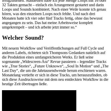
fertigzustellen. Stattdessen habe ich jede Menge Loops mit 16 oder
32 Takten gemacht – einfach ein Arrangement gestartet und darin
Loops und Sounds kombiniert. Nach einer Weile konnte ich genau
hören, was den einzelnen Loops noch fehlte. Und nach drei
Monaten hatte ich vier oder fünf Tracks fertig, ohne das bewusst
angegangen zu sein. Das hat meine Arbeitsweise komplett
umgekrempelt – und ich arbeite jetzt immer so.“
Welcher Sound?
Mit neuem Workflow und Veröffentlichungen auf Full Cycle und
anderen Labels, richteten sich Thompsons Gedanken natürlich auf
die Produktion eines umfangreicheren Werks. Er ließ seine
sogenannte „Widescreen-Ära“ Revue passieren – legendäre Tracks
wie „True Stories“, „Future Unknown“, „Soul In Motion“ und „The
Last Day“, die um die Jahrtausendwende herum erschienen waren.
Monatelang vertiefte er sich in diese Tracks, um herauszufinden, ob
sich diese Ausdrucksweise mit dem neu entdeckten Workflow in die
heutige Zeit übertragen ließe.