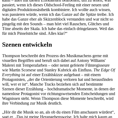
kann – alles mit diesen Effektketten bearbeiten, um zu sehen, was
passiert, wenn ich dieses Oldschool-Feeling mit einer neuen und
digitalen Produktionsästhetik kombiniere. Ich wollte auch wissen,
was passieren würde, wenn ich das Ganze auf die Spitze treibe. Ich
habe das Ganze eher als Skizzenblock verstanden und war nicht so
pingelig mit den Sounds – man hört viel Rauschen, Glitches und
Töne abseits der Skala. Ich habe das einfach dringelassen. Weil das
für mich Pinselstriche sind. Alles klar?“
Szenen entwickeln
Thompson beschreibt den Prozess des Musikmachens gerne mit
visuellen Begriffen und beruft sich dabei auf Antony Williams'
Malerei mit Temperafarben – oder nennt gefeierte Filmregisseure
wie Martin Scorsese und Stanley Kubrick als Einfluss.
The Edge Of
Everything
ist auf einer Erzählskizze aufgebaut – mit einem
Protagonisten, „der die Orientierung verloren hat und herausfinden
will, wer er ist“. Manche Tracks beziehen sich auf bestimmte
Szenen dieser Erzählung – hochdramatische Momente, in denen der
namenlose Protagonist vor richtungsweisenden Entscheidungen und
Wagnissen steht. Wenn Thompson diese Momente beschreibt, wird
ihre Verbindung zur Musik deutlich.
„Hör dir die Musik so an, als ob du einen Film anschauen würdest“,
sagt er. „Das ist meine Herangehensweise. Ich halte mich kaum an