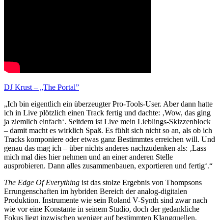
DJ Krust – „The Portal”
„Ich bin eigentlich ein überzeugter Pro-Tools-User. Aber dann hatte
ich in Live plötzlich einen Track fertig und dachte: ‚Wow, das ging
ja ziemlich einfach‘. Seitdem ist Live mein Lieblings-Skizzenblock
– damit macht es wirklich Spaß. Es fühlt sich nicht so an, als ob ich
Tracks komponiere oder etwas ganz Bestimmtes erreichen will. Und
genau das mag ich – über nichts anderes nachzudenken als: ‚Lass
mich mal dies hier nehmen und an einer anderen Stelle
ausprobieren. Dann alles zusammenbauen, exportieren und fertig‘.“
The Edge Of Everything
ist das stolze Ergebnis von Thompsons
Errungenschaften im hybriden Bereich der analog-digitalen
Produktion. Instrumente wie sein Roland V-Synth sind zwar nach
wie vor eine Konstante in seinem Studio, doch der gedankliche
Fokus liegt inzwischen weniger auf bestimmten Klangquellen,