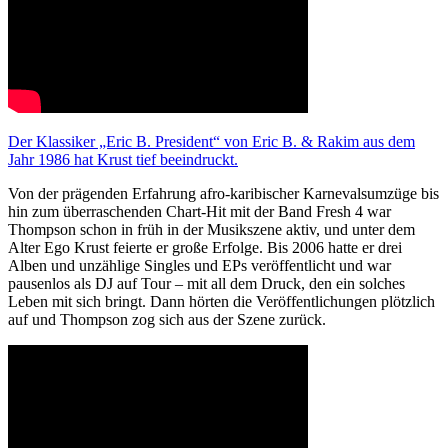
Der Klassiker „Eric B. President“ von Eric B. & Rakim aus dem
Jahr 1986 hat Krust tief beeindruckt.
Von der prägenden Erfahrung afro-karibischer Karnevalsumzüge bis
hin zum überraschenden Chart-Hit mit der Band Fresh 4 war
Thompson schon in früh in der Musikszene aktiv, und unter dem
Alter Ego Krust feierte er große Erfolge. Bis 2006 hatte er drei
Alben und unzählige Singles und EPs veröffentlicht und war
pausenlos als DJ auf Tour – mit all dem Druck, den ein solches
Leben mit sich bringt. Dann hörten die Veröffentlichungen plötzlich
auf und Thompson zog sich aus der Szene zurück.