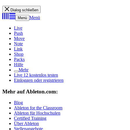
Dialog schließen
Menü
Menü
Live
Push
Move
Note
Link
Shop
Packs
Hilfe
Mehr
Live 12 kostenlos testen
Einloggen oder registrieren
Mehr auf Ableton.com:
Blog
Ableton for the Classroom
Ableton für Hochschulen
Certified Training
Über Ableton
Stellenangebote