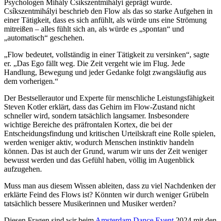
Psychologen Mihály Csíkszentmihályi geprägt wurde.
Csíkszentmihályi beschrieb den Flow als das so starke Aufgehen in
einer Tätigkeit, dass es sich anfühlt, als würde uns eine Strömung
mitreißen – alles fühlt sich an, als würde es „spontan“ und
„automatisch“ geschehen.
„Flow bedeutet, vollständig in einer Tätigkeit zu versinken“, sagte
er. „Das Ego fällt weg. Die Zeit vergeht wie im Flug. Jede
Handlung, Bewegung und jeder Gedanke folgt zwangsläufig aus
dem vorherigen.“
Der Bestsellerautor und Experte für menschliche Leistungsfähigkeit
Steven Kotler erklärt, dass das Gehirn im Flow-Zustand nicht
schneller wird, sondern tatsächlich langsamer. Insbesondere
wichtige Bereiche des präfrontalen Kortex, die bei der
Entscheidungsfindung und kritischen Urteilskraft eine Rolle spielen,
werden weniger aktiv, wodurch Menschen instinktiv handeln
können. Das ist auch der Grund, warum wir uns der Zeit weniger
bewusst werden und das Gefühl haben, völlig im Augenblick
aufzugehen.
Muss man aus diesem Wissen ableiten, dass zu viel Nachdenken der
erklärte Feind des Flows ist? Könnten wir durch weniger Grübeln
tatsächlich bessere Musikerinnen und Musiker werden?
Diesen Fragen sind wir beim
Amsterdam Dance Event
2024 mit den