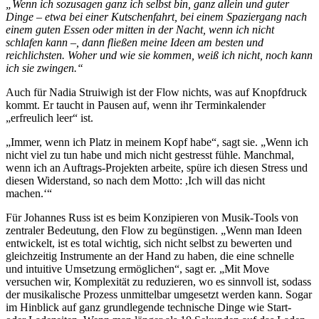
„Wenn ich sozusagen ganz ich selbst bin, ganz allein und guter
Dinge – etwa bei einer Kutschenfahrt, bei einem Spaziergang nach
einem guten Essen oder mitten in der Nacht, wenn ich nicht
schlafen kann –, dann fließen meine Ideen am besten und
reichlichsten. Woher und wie sie kommen, weiß ich nicht, noch kann
ich sie zwingen.“
​​Auch für Nadia Struiwigh ist der Flow nichts, was auf Knopfdruck
kommt. Er taucht in Pausen auf, wenn ihr Terminkalender
„erfreulich leer“ ist.
„Immer, wenn ich Platz in meinem Kopf habe“, sagt sie. „Wenn ich
nicht viel zu tun habe und mich nicht gestresst fühle. Manchmal,
wenn ich an Auftrags-Projekten arbeite, spüre ich diesen Stress und
diesen Widerstand, so nach dem Motto: ,Ich will das nicht
machen.‘“
Für Johannes Russ ist es beim Konzipieren von Musik-Tools von
zentraler Bedeutung, den Flow zu begünstigen. „Wenn man Ideen
entwickelt, ist es total wichtig, sich nicht selbst zu bewerten und
gleichzeitig Instrumente an der Hand zu haben, die eine schnelle
und intuitive Umsetzung ermöglichen“, sagt er. „Mit Move
versuchen wir, Komplexität zu reduzieren, wo es sinnvoll ist, sodass
der musikalische Prozess unmittelbar umgesetzt werden kann. Sogar
im Hinblick auf ganz grundlegende technische Dinge wie Start-