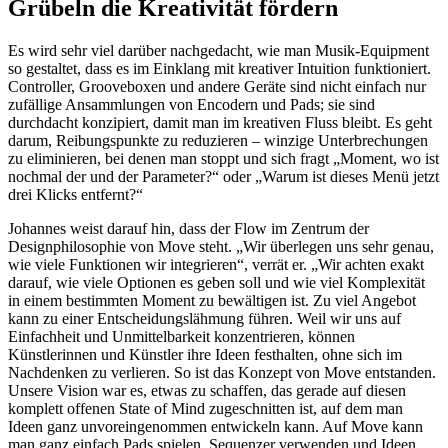
Grübeln die Kreativität fördern
Es wird sehr viel darüber nachgedacht, wie man Musik-Equipment
so gestaltet, dass es im Einklang mit kreativer Intuition funktioniert.
Controller, Grooveboxen und andere Geräte sind nicht einfach nur
zufällige Ansammlungen von Encodern und Pads; sie sind
durchdacht konzipiert, damit man im kreativen Fluss bleibt. Es geht
darum, Reibungspunkte zu reduzieren – winzige Unterbrechungen
zu eliminieren, bei denen man stoppt und sich fragt „Moment, wo ist
nochmal der und der Parameter?“ oder „Warum ist dieses Menü jetzt
drei Klicks entfernt?“
Johannes weist darauf hin, dass der Flow im Zentrum der
Designphilosophie von Move steht. „Wir überlegen uns sehr genau,
wie viele Funktionen wir integrieren“, verrät er. „Wir achten exakt
darauf, wie viele Optionen es geben soll und wie viel Komplexität
in einem bestimmten Moment zu bewältigen ist. Zu viel Angebot
kann zu einer Entscheidungslähmung führen. Weil wir uns auf
Einfachheit und Unmittelbarkeit konzentrieren, können
Künstlerinnen und Künstler ihre Ideen festhalten, ohne sich im
Nachdenken zu verlieren. So ist das Konzept von Move entstanden.
Unsere Vision war es, etwas zu schaffen, das gerade auf diesen
komplett offenen State of Mind zugeschnitten ist, auf dem man
Ideen ganz unvoreingenommen entwickeln kann. Auf Move kann
man ganz einfach Pads spielen, Sequenzer verwenden und Ideen