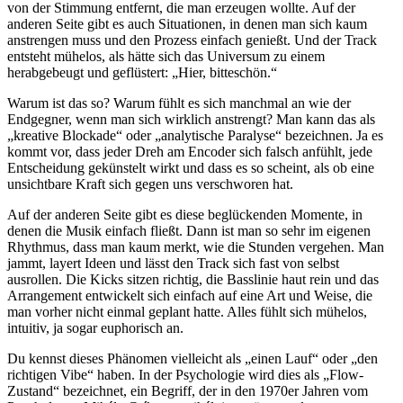
von der Stimmung entfernt, die man erzeugen wollte. Auf der
anderen Seite gibt es auch Situationen, in denen man sich kaum
anstrengen muss und den Prozess einfach genießt. Und der Track
entsteht mühelos, als hätte sich das Universum zu einem
herabgebeugt und geflüstert: „Hier, bitteschön.“
Warum ist das so? Warum fühlt es sich manchmal an wie der
Endgegner, wenn man sich wirklich anstrengt? Man kann das als
„kreative Blockade“ oder „analytische Paralyse“ bezeichnen. Ja es
kommt vor, dass jeder Dreh am Encoder sich falsch anfühlt, jede
Entscheidung gekünstelt wirkt und dass es so scheint, als ob eine
unsichtbare Kraft sich gegen uns verschworen hat.
Auf der anderen Seite gibt es diese beglückenden Momente, in
denen die Musik einfach fließt. Dann ist man so sehr im eigenen
Rhythmus, dass man kaum merkt, wie die Stunden vergehen. Man
jammt, layert Ideen und lässt den Track sich fast von selbst
ausrollen. Die Kicks sitzen richtig, die Basslinie haut rein und das
Arrangement entwickelt sich einfach auf eine Art und Weise, die
man vorher nicht einmal geplant hatte. Alles fühlt sich mühelos,
intuitiv, ja sogar euphorisch an.
Du kennst dieses Phänomen vielleicht als „einen Lauf“ oder „den
richtigen Vibe“ haben. In der Psychologie wird dies als „Flow-
Zustand“ bezeichnet, ein Begriff, der in den 1970er Jahren vom