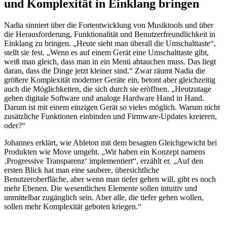
und Komplexität in Einklang bringen
Nadia sinniert über die Fortentwicklung von Musiktools und über
die Herausforderung, Funktionalität und Benutzerfreundlichkeit in
Einklang zu bringen. „Heute sieht man überall die Umschalttaste“,
stellt sie fest. „Wenn es auf einem Gerät eine Umschalttaste gibt,
weiß man gleich, dass man in ein Menü abtauchen muss. Das liegt
daran, dass die Dinge jetzt kleiner sind.“ Zwar räumt Nadia die
größere Komplexität moderner Geräte ein, betont aber gleichzeitig
auch die Möglichkeiten, die sich durch sie eröffnen. „Heutzutage
gehen digitale Software und analoge Hardware Hand in Hand.
Darum ist mit einem einzigen Gerät so vieles möglich. Warum nicht
zusätzliche Funktionen einbinden und Firmware-Updates kreieren,
oder?“
Johannes erklärt, wie Ableton mit dem besagten Gleichgewicht bei
Produkten wie Move umgeht. „Wir haben ein Konzept namens
‚Progressive Transparenz‘ implementiert“, erzählt er. „Auf den
ersten Blick hat man eine saubere, übersichtliche
Benutzeroberfläche, aber wenn man tiefer gehen will, gibt es noch
mehr Ebenen. Die wesentlichen Elemente sollen intuitiv und
unmittelbar zugänglich sein. Aber alle, die tiefer gehen wollen,
sollen mehr Komplexität geboten kriegen.“