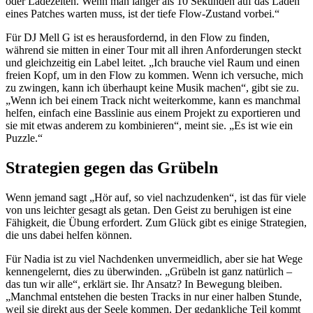
oder Ladezeiten. Wenn man länger als 10 Sekunden auf das Laden
eines Patches warten muss, ist der tiefe Flow-Zustand vorbei.“
Für DJ Mell G ist es herausfordernd, in den Flow zu finden,
während sie mitten in einer Tour mit all ihren Anforderungen steckt
und gleichzeitig ein Label leitet. „Ich brauche viel Raum und einen
freien Kopf, um in den Flow zu kommen. Wenn ich versuche, mich
zu zwingen, kann ich überhaupt keine Musik machen“, gibt sie zu.
„Wenn ich bei einem Track nicht weiterkomme, kann es manchmal
helfen, einfach eine Basslinie aus einem Projekt zu exportieren und
sie mit etwas anderem zu kombinieren“, meint sie. „Es ist wie ein
Puzzle.“
Strategien gegen das Grübeln
Wenn jemand sagt „Hör auf, so viel nachzudenken“, ist das für viele
von uns leichter gesagt als getan. Den Geist zu beruhigen ist eine
Fähigkeit, die Übung erfordert. Zum Glück gibt es einige Strategien,
die uns dabei helfen können.
Für Nadia ist zu viel Nachdenken unvermeidlich, aber sie hat Wege
kennengelernt, dies zu überwinden. „Grübeln ist ganz natürlich –
das tun wir alle“, erklärt sie. Ihr Ansatz? In Bewegung bleiben.
„Manchmal entstehen die besten Tracks in nur einer halben Stunde,
weil sie direkt aus der Seele kommen. Der gedankliche Teil kommt