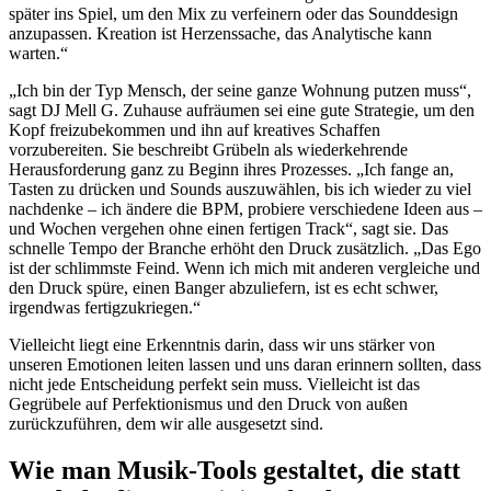
später ins Spiel, um den Mix zu verfeinern oder das Sounddesign
anzupassen. Kreation ist Herzenssache, das Analytische kann
warten.“
„Ich bin der Typ Mensch, der seine ganze Wohnung putzen muss“,
sagt DJ Mell G. Zuhause aufräumen sei eine gute Strategie, um den
Kopf freizubekommen und ihn auf kreatives Schaffen
vorzubereiten. Sie beschreibt Grübeln als wiederkehrende
Herausforderung ganz zu Beginn ihres Prozesses. „Ich fange an,
Tasten zu drücken und Sounds auszuwählen, bis ich wieder zu viel
nachdenke – ich ändere die BPM, probiere verschiedene Ideen aus –
und Wochen vergehen ohne einen fertigen Track“, sagt sie. Das
schnelle Tempo der Branche erhöht den Druck zusätzlich. „Das Ego
ist der schlimmste Feind. Wenn ich mich mit anderen vergleiche und
den Druck spüre, einen Banger abzuliefern, ist es echt schwer,
irgendwas fertigzukriegen.“
Vielleicht liegt eine Erkenntnis darin, dass wir uns stärker von
unseren Emotionen leiten lassen und uns daran erinnern sollten, dass
nicht jede Entscheidung perfekt sein muss. Vielleicht ist das
Gegrübele auf Perfektionismus und den Druck von außen
zurückzuführen, dem wir alle ausgesetzt sind.
Wie man Musik-Tools gestaltet, die statt