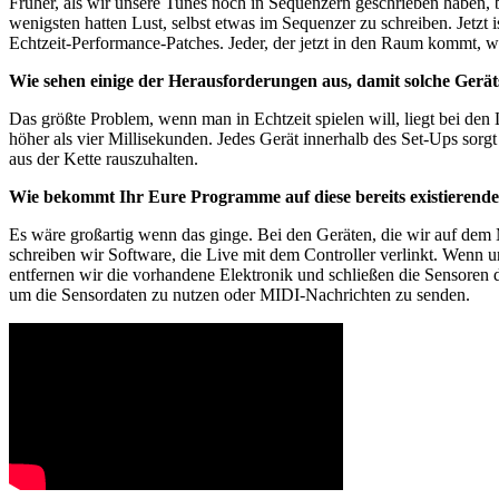
Früher, als wir unsere Tunes noch in Sequenzern geschrieben haben, b
wenigsten hatten Lust, selbst etwas im Sequenzer zu schreiben. Jetzt is
Echtzeit-Performance-Patches. Jeder, der jetzt in den Raum kommt, 
Wie sehen einige der Herausforderungen aus, damit solche Gerät
Das größte Problem, wenn man in Echtzeit spielen will, liegt bei den
höher als vier Millisekunden. Jedes Gerät innerhalb des Set-Ups sorgt 
aus der Kette rauszuhalten.
Wie bekommt Ihr Eure Programme auf diese bereits existierenden
Es wäre großartig wenn das ginge. Bei den Geräten, die wir auf dem M
schreiben wir Software, die Live mit dem Controller verlinkt. Wenn
entfernen wir die vorhandene Elektronik und schließen die Sensoren 
um die Sensordaten zu nutzen oder MIDI-Nachrichten zu senden.