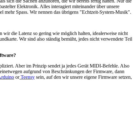
 sich die Sachen anzuhören, die wir bereits fertig hatten. Nur die
astelter Elektronik. Alles interagiert miteinander über unsere
iel mehr Spass. Wir nennen das übrigens
"Echtzeit-System-Musik".
 wir die Latenz so gering wie möglich halten, idealerweise nicht
oundkarte. Wir sind also ständig bemüht, jedes nicht verwendete Teil
oftware?
liziert. Aber im Prinzip sendet ja jedes Gerät MIDI-Befehle. Also
n, meinetwegen aufgrund von Beschränkungen der Firmware, dann
rduino
or
Teensy
sein, auf den wir unsere eigene Firmware setzen,