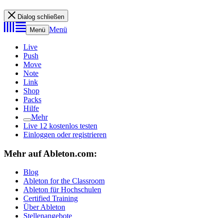
Dialog schließen
Menü
Menü
Live
Push
Move
Note
Link
Shop
Packs
Hilfe
Mehr
Live 12 kostenlos testen
Einloggen oder registrieren
Mehr auf Ableton.com:
Blog
Ableton for the Classroom
Ableton für Hochschulen
Certified Training
Über Ableton
Stellenangebote