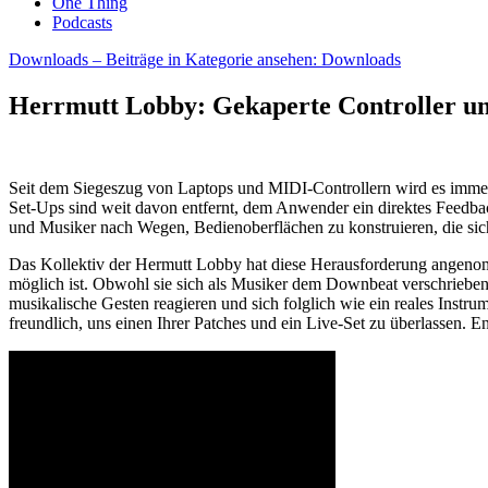
One Thing
Podcasts
Downloads
– Beiträge in Kategorie ansehen: Downloads
Herrmutt Lobby: Gekaperte Controller un
Seit dem Siegeszug von Laptops und MIDI-Controllern wird es immer
Set-Ups sind weit davon entfernt, dem Anwender ein direktes Feedb
und Musiker nach Wegen, Bedienoberflächen zu konstruieren, die sich
Das Kollektiv der Hermutt Lobby hat diese Herausforderung angenomm
möglich ist. Obwohl sie sich als Musiker dem Downbeat verschrieben
musikalische Gesten reagieren und sich folglich wie ein reales Instru
freundlich, uns einen Ihrer Patches und ein Live-Set zu überlassen. 