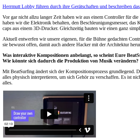
Herrmutt Lobby führen durch ihre Gerätschaften und beschreiben da
Vor gar nicht allzu langer Zeit haben wir aus einem Controller für di
haben wir die Elektronik behalten, den Beschleunigungsmesser, das Kre
caps aus einem 3D-Drucker. Gleichzeitig bauten wir einen ganz simp
Aktuell entwerfen wir unsere eigenen, für die Bühne gedachten Controll
sie bewusst offen, damit auch andere Hacker mit der Architektur he
Was interaktive Kompositionen anbelangt, so scheint Eure BeatSu
Wie könnte sich dadurch die Produktion von Musik verändern?
Mit BeatSurfing ändert sich der Kompositionsprozess grundlegend. D
alles physisch interpretieren, um sich Gehör zu verschaffen. Es ist n
alles.