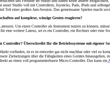
esuchten uns Freunde im Studio und hatten keine andere Möglichkeit, als
t unser Studio voll mit Controllern, Joysticks, Pads, iPads und selbstgeb
wird Teil einer großen Jam-Session. Das gemeinsame Spielen macht sov
schaften auf komplexe, winzige Gesten reagieren?
 Latenzen. Um einen Controller als Instrument nutzen zu können, müssen
für eine weitere Latenz, sei es ein Controller, ein Rechner oder eine S
 Controller? Überschreibt Ihr die Betriebssysteme mit eigener S
arkt vorfinden, ist es ist entweder gar nicht machbar oder viel zu komp
 unsere Zielsetzungen über die Fähigkeiten eines Gerätes hinausgehe
direkt an einen voll programmierbaren Micro-Controller. Das kann ein
A