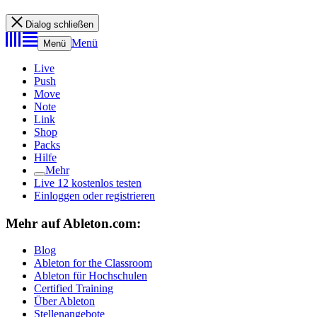
Dialog schließen
Menü
Menü
Live
Push
Move
Note
Link
Shop
Packs
Hilfe
Mehr
Live 12 kostenlos testen
Einloggen oder registrieren
Mehr auf Ableton.com:
Blog
Ableton for the Classroom
Ableton für Hochschulen
Certified Training
Über Ableton
Stellenangebote