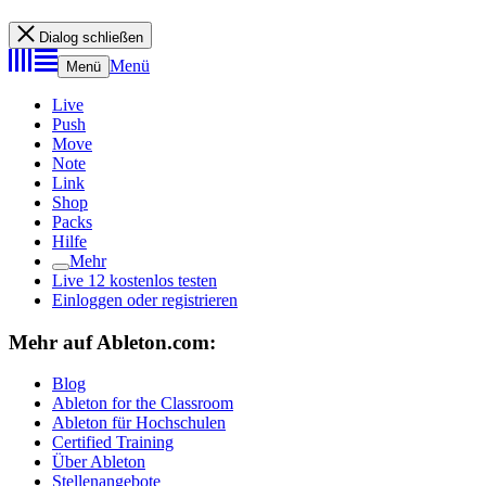
Dialog schließen
Menü
Menü
Live
Push
Move
Note
Link
Shop
Packs
Hilfe
Mehr
Live 12 kostenlos testen
Einloggen oder registrieren
Mehr auf Ableton.com:
Blog
Ableton for the Classroom
Ableton für Hochschulen
Certified Training
Über Ableton
Stellenangebote