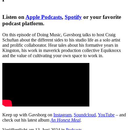
Listen on
Apple Podcasts
,
Spotify
or your favorite
podcast platform.
On this episode of Doing Music, Gavsborg talks to host Craig
Schuftan about the different sides to his studio life as a solo artist
and prolific collaborator. Hear tales about his formative years in
Kingston, his work in maverick production collective Equiknoxx
and the value of cultivating your own space to work in.
Keep up with Gavsborg on
Instagram
,
Soundcloud
,
YouTube
– and
check out his latest album
An Honest Meal
.
Veröffentlicht am 13. Juni 2024
in
Podcasts