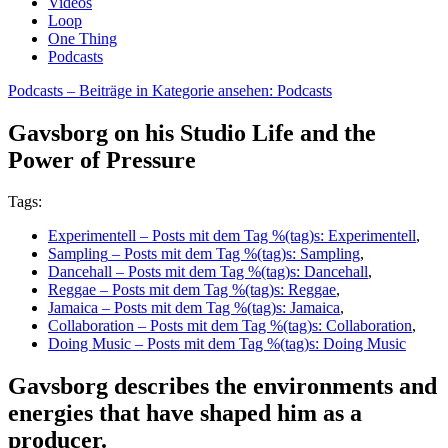
Videos
Loop
One Thing
Podcasts
Podcasts
– Beiträge in Kategorie ansehen: Podcasts
Gavsborg on his Studio Life and the
Power of Pressure
Tags:
Experimentell
– Posts mit dem Tag %(tag)s: Experimentell
,
Sampling
– Posts mit dem Tag %(tag)s: Sampling
,
Dancehall
– Posts mit dem Tag %(tag)s: Dancehall
,
Reggae
– Posts mit dem Tag %(tag)s: Reggae
,
Jamaica
– Posts mit dem Tag %(tag)s: Jamaica
,
Collaboration
– Posts mit dem Tag %(tag)s: Collaboration
,
Doing Music
– Posts mit dem Tag %(tag)s: Doing Music
Gavsborg describes the environments and
energies that have shaped him as a
producer.