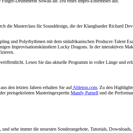
he Finger-Drummerin Sowall als Teil eines Impro-Ensembles auf.
rch die Masterclass für Sounddesign, die der Klangbastler Richard Dev
pling und Polyrhythmen mit dem südafrikanischen Producer-Talent Esa 
innigen Improvisationskünstlern Lucky Dragons. In der interaktiven 
izieren.
ffentlicht. Lesen Sie das aktuelle Programm in voller Länge und erf
us den letzten Jahren erhalten Sie auf
Ableton.com
. Zu den Highlight
der preisgekrönten Masteringexpertin
Mandy Parnell
und die Performan
, und sehe immer die neuesten Sonderangebote, Tutorials, Downloads