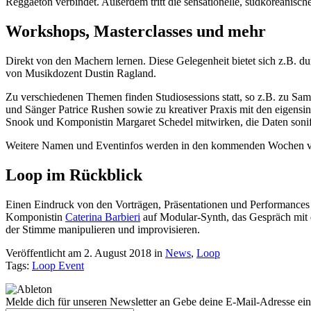
Reggaeton verbindet. Außerdem tritt die sensationelle, südkoreanisc
Workshops, Masterclasses und mehr
Direkt von den Machern lernen. Diese Gelegenheit bietet sich z.B. du
von Musikdozent Dustin Ragland.
Zu verschiedenen Themen finden Studiosessions statt, so z.B. zu Sam
und Sänger Patrice Rushen sowie zu kreativer Praxis mit den eigens
Snook und Komponistin Margaret Schedel mitwirken, die Daten sonif
Weitere Namen und Eventinfos werden in den kommenden Wochen verö
Loop im Rückblick
Einen Eindruck von den Vorträgen, Präsentationen und Performances a
Komponistin
Caterina Barbieri
auf Modular-Synth, das Gespräch mit 
der Stimme manipulieren und improvisieren.
Veröffentlicht am 2. August 2018
in
News
,
Loop
Tags:
Loop Event
Melde dich für unseren Newsletter an
Gebe deine E-Mail-Adresse ein