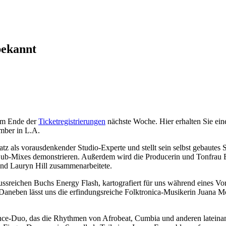
bekannt
zum Ende der
Ticketregistrierungen
nächste Woche. Hier erhalten Sie eine
mber in L.A.
tz als vorausdenkender Studio-Experte und stellt sein selbst gebautes
b-Mixes demonstrieren. Außerdem wird die Producerin und Tonfrau Eboni
und Lauryn Hill zusammenarbeitete.
ssreichen Buchs Energy Flash, kartografiert für uns während eines Vor
. Daneben lässt uns die erfindungsreiche Folktronica-Musikerin Juana M
nce-Duo, das die Rhythmen von Afrobeat, Cumbia und anderen lateina