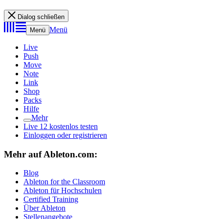
Dialog schließen
Menü
Menü
Live
Push
Move
Note
Link
Shop
Packs
Hilfe
Mehr
Live 12 kostenlos testen
Einloggen oder registrieren
Mehr auf Ableton.com:
Blog
Ableton for the Classroom
Ableton für Hochschulen
Certified Training
Über Ableton
Stellenangebote