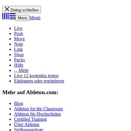
Dialog schließen
Menü
Menü
Live
Push
Move
Note
Link
Shop
Packs
Hilfe
Mehr
Live 12 kostenlos testen
Einloggen oder registrieren
Mehr auf Ableton.com:
Blog
Ableton for the Classroom
Ableton für Hochschulen
Certified Training
Über Ableton
Stellenangebote