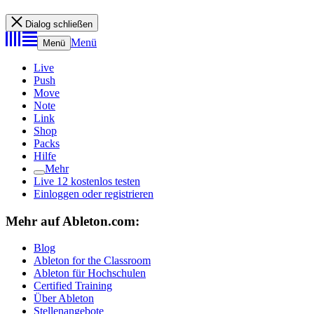
Dialog schließen
Menü
Menü
Live
Push
Move
Note
Link
Shop
Packs
Hilfe
Mehr
Live 12 kostenlos testen
Einloggen oder registrieren
Mehr auf Ableton.com:
Blog
Ableton for the Classroom
Ableton für Hochschulen
Certified Training
Über Ableton
Stellenangebote