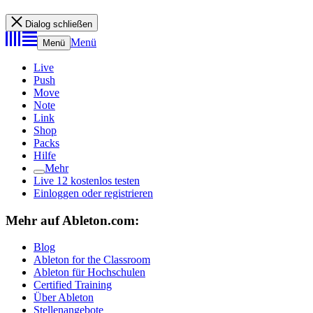
Dialog schließen
Menü
Menü
Live
Push
Move
Note
Link
Shop
Packs
Hilfe
Mehr
Live 12 kostenlos testen
Einloggen oder registrieren
Mehr auf Ableton.com:
Blog
Ableton for the Classroom
Ableton für Hochschulen
Certified Training
Über Ableton
Stellenangebote