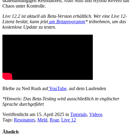
skalenabhängigen Resonatoren, Auto Shift und Hybrid Reverb das
Chaos unter Kontrolle.
Live 12.2 ist aktuell als Beta-Version erhältlich. Wer eine Live 12-
Lizenz besitzt, kann jetzt
am Betaprogramm
* teilnehmen, um das
kostenlose Update zu testen.
Bleibe zu Ned Rush auf
YouTube
. auf dem Laufenden
*Hinweis: Das Beta-Testing wird ausschließlich in englischer
Sprache durchgeführt
Veröffentlicht am 15. April 2025
in
Tutorials
,
Videos
Tags:
Resonators
,
Meld
,
Roar
,
Live 12
Ähnlich