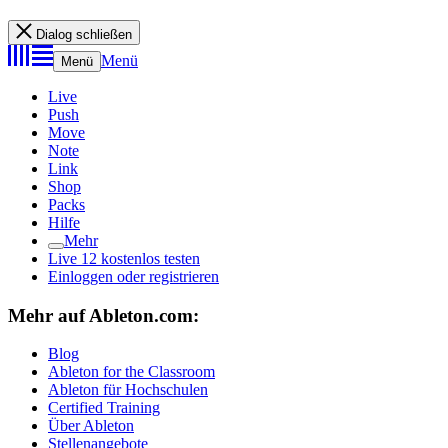
Dialog schließen
Menü
Menü
Live
Push
Move
Note
Link
Shop
Packs
Hilfe
Mehr
Live 12 kostenlos testen
Einloggen oder registrieren
Mehr auf Ableton.com:
Blog
Ableton for the Classroom
Ableton für Hochschulen
Certified Training
Über Ableton
Stellenangebote