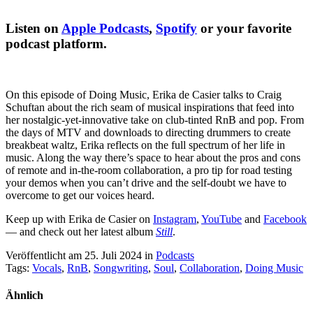
Listen on
Apple Podcasts
,
Spotify
or your favorite
podcast platform.
On this episode of Doing Music, Erika de Casier talks to Craig
Schuftan about the rich seam of musical inspirations that feed into
her nostalgic-yet-innovative take on club-tinted RnB and pop. From
the days of MTV and downloads to directing drummers to create
breakbeat waltz, Erika reflects on the full spectrum of her life in
music. Along the way there’s space to hear about the pros and cons
of remote and in-the-room collaboration, a pro tip for road testing
your demos when you can’t drive and the self-doubt we have to
overcome to get our voices heard.
Keep up with Erika de Casier on
Instagram
,
YouTube
and
Facebook
— and check out her latest album
Still
.
Veröffentlicht am 25. Juli 2024
in
Podcasts
Tags:
Vocals
,
RnB
,
Songwriting
,
Soul
,
Collaboration
,
Doing Music
Ähnlich