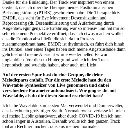
Danke für die Einladung. Der Track war inspiriert von einem
Gedicht, das ich über die Therapie meiner Posttraumatischen
Belastungsstörung (PTBS) geschrieben habe. Die Therapie hieß
EMDR, das steht für Eye Movement Desensitization and
Reprocessing (dt. Desensibilisierung und Aufarbeitung durch
Augenbewegungen). Die Erfahrung war so intensiv und hat mir so
sehr eine neue Perspektive eröffnet, dass ich etwas machen wollte,
das die Emotion abschließt, die sich da im Prozess
zusammengebraut hatte. EMDR ist rhythmisch, es führt dich hinab
ins Dunkel, aber eines Tages haben sich meine Angstzustände dann
gelichtet und meine Aussicht wurde wieder heller. Es war
unglaublich. Vor diesem Hintergrund wollte ich den Track
hypnotisch und wuchtig haben, aber auch mit Licht.
Auf der ersten Spur hast du eine Gruppe, die deine
Melodieparts enthält. Für die erste Melodie hast du den
Wavetable-Synthesizer von Live genommen und dabei
verschiedene Parameter automatisiert. Wie ging es dir mit
Wavetable, als du dir diesen Sound erarbeitet hast?
Ich habe Wavetable zum ersten Mal verwendet und Donnerwetter,
das ist echt ein großartiger Synth. Normalerweise verlasse ich mich
auf meine Lieblingshardware, aber durch COVID-19 bin ich nun
schon länger in Australien. Deshalb wollte ich den ganzen Track
mal am Rechner machen, raus aus meinem normalen