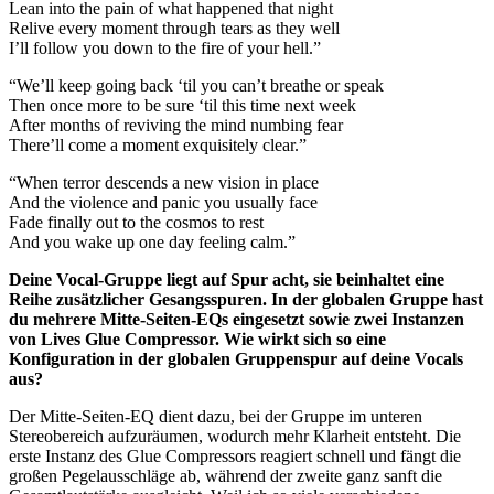
Lean into the pain of what happened that night
Relive every moment through tears as they well
I’ll follow you down to the fire of your hell.”
“We’ll keep going back ‘til you can’t breathe or speak
Then once more to be sure ‘til this time next week
After months of reviving the mind numbing fear
There’ll come a moment exquisitely clear.”
“When terror descends a new vision in place
And the violence and panic you usually face
Fade finally out to the cosmos to rest
And you wake up one day feeling calm.”
Deine Vocal-Gruppe liegt auf Spur acht, sie beinhaltet eine
Reihe zusätzlicher Gesangsspuren. In der globalen Gruppe hast
du mehrere Mitte-Seiten-EQs eingesetzt sowie zwei Instanzen
von Lives Glue Compressor. Wie wirkt sich so eine
Konfiguration in der globalen Gruppenspur auf deine Vocals
aus?
Der Mitte-Seiten-EQ dient dazu, bei der Gruppe im unteren
Stereobereich aufzuräumen, wodurch mehr Klarheit entsteht. Die
erste Instanz des Glue Compressors reagiert schnell und fängt die
großen Pegelausschläge ab, während der zweite ganz sanft die