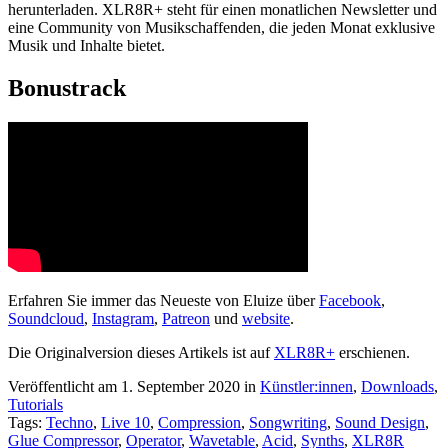
herunterladen. XLR8R+ steht für einen monatlichen Newsletter und
eine Community von Musikschaffenden, die jeden Monat exklusive
Musik und Inhalte bietet.
Bonustrack
Erfahren Sie immer das Neueste von Eluize über
Facebook
,
Soundcloud
,
Instagram
,
Patreon
und
website
.
Die Originalversion dieses Artikels ist auf
XLR8R+
erschienen.
Veröffentlicht am 1. September 2020
in
Künstler:innen
,
Downloads
,
Tutorials
Tags:
Techno
,
Live 10
,
Compression
,
Songwriting
,
Sound Design
,
Glue Compressor
,
Operator
,
Wavetable
,
Acid
,
Synths
,
XLR8R