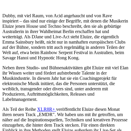
Dubby, mit viel Raum, von Acid angehaucht und von Rave
inspiriert – das sind nur einige der Begriffe, mit denen die Musikerin
Eluize jenen House und Techno beschreibt, den sie als gebürtige
Australierin in ihrer Wahlheimat Berlin erschaffen hat und
weiterträgt. Als DJane und Live-Act steht Eluize, die eigentlich
Emma Sainsbury heißt, nicht nur in namhaften europäischen Clubs
auf der Bühne, sondern tritt auch regelmäßig in anderen Teilen der
Welt auf, etwa beim Rainbow Serpent Festival in Australien, beim
Savage Hanoi und Hypnotic Hong Kong.
Neben ihren Studio- und Bühnenaktivitäten gibt Eluize mit viel Elan
ihr Wissen weiter und fördert aufstrebende Talente in der
Musikindustrie. In diesem Jahr hat sie ein Coachingprojekt für
elektronische Musik initiiert, das die Personen unterstützt, die
weiblich, transgender oder divers sind, unter anderem mit
Produzieren, Auftrittsmöglichkeiten, Releases und
Labelmanagement.
Als Teil der Reihe
XLR8R+
veröffentlicht Eluize diesen Monat
ihren neuen Track „EMDR". Wir haben uns mit ihr getroffen, um
näher auf die Inspirationsquellen, Techniken und kreativen Prozesse
einzugehen, die hinter dem Track stecken. Für einen direkten
Einblick in ihre Methoden stellt Eluize außerdem ihr Live-Set als