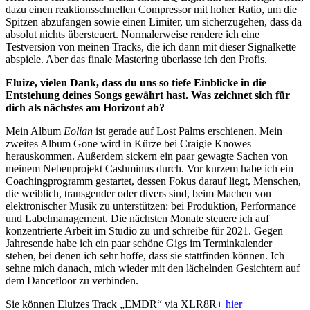
dazu einen reaktionsschnellen Compressor mit hoher Ratio, um die
Spitzen abzufangen sowie einen Limiter, um sicherzugehen, dass da
absolut nichts übersteuert. Normalerweise rendere ich eine
Testversion von meinen Tracks, die ich dann mit dieser Signalkette
abspiele. Aber das finale Mastering überlasse ich den Profis.
Eluize, vielen Dank, dass du uns so tiefe Einblicke in die
Entstehung deines Songs gewährt hast. Was zeichnet sich für
dich als nächstes am Horizont ab?
Mein Album
Eolian
ist gerade auf Lost Palms erschienen. Mein
zweites Album Gone wird in Kürze bei Craigie Knowes
herauskommen. Außerdem sickern ein paar gewagte Sachen von
meinem Nebenprojekt Cashminus durch. Vor kurzem habe ich ein
Coachingprogramm gestartet, dessen Fokus darauf liegt, Menschen,
die weiblich, transgender oder divers sind, beim Machen von
elektronischer Musik zu unterstützen: bei Produktion, Performance
und Labelmanagement. Die nächsten Monate steuere ich auf
konzentrierte Arbeit im Studio zu und schreibe für 2021. Gegen
Jahresende habe ich ein paar schöne Gigs im Terminkalender
stehen, bei denen ich sehr hoffe, dass sie stattfinden können. Ich
sehne mich danach, mich wieder mit den lächelnden Gesichtern auf
dem Dancefloor zu verbinden.
Sie können Eluizes Track „EMDR“ via XLR8R+
hier