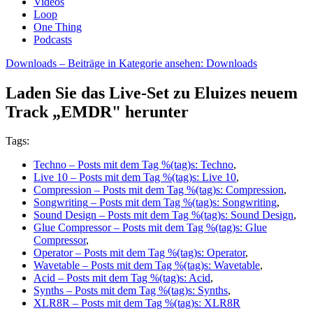
Videos
Loop
One Thing
Podcasts
Downloads
– Beiträge in Kategorie ansehen: Downloads
Laden Sie das Live-Set zu Eluizes neuem
Track „EMDR" herunter
Tags:
Techno
– Posts mit dem Tag %(tag)s: Techno
,
Live 10
– Posts mit dem Tag %(tag)s: Live 10
,
Compression
– Posts mit dem Tag %(tag)s: Compression
,
Songwriting
– Posts mit dem Tag %(tag)s: Songwriting
,
Sound Design
– Posts mit dem Tag %(tag)s: Sound Design
,
Glue Compressor
– Posts mit dem Tag %(tag)s: Glue
Compressor
,
Operator
– Posts mit dem Tag %(tag)s: Operator
,
Wavetable
– Posts mit dem Tag %(tag)s: Wavetable
,
Acid
– Posts mit dem Tag %(tag)s: Acid
,
Synths
– Posts mit dem Tag %(tag)s: Synths
,
XLR8R
– Posts mit dem Tag %(tag)s: XLR8R