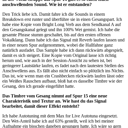
anschwellenden Sound. Wie ist er entstanden?
Den Trick liebe ich. Damit fahre ich die Sounds in einem
Breakdown erst runter und überführe sie in einen Gesangspart. Ich
habe eine Kopie vom Bright Long Verb aus dem Sendkanal A auf
den Gesangskanal gelegt und ihn 100% Wet gemixt. Ich habe die
gesamte Phrase stumm geschaltet, bis auf den ersten offenen
Vokalklang. Dann habe ich das Signal mit Reverb laufen lassen und
in einer neuen Spur aufgenommen, wobei die Hallfahne ganz
natürlich ausfadet. Das Sample habe ich dann rückwärts abgespielt,
damit es sich steigert. Eine Kopie vom Original lasse ich richtig
herum und, wie auch in der Session-Ansicht zu sehen ist, bei
geringerer Lautstärke laufen, es fadet nach den lautesten Stellen des
Anschwellens aus. Es fällt also nicht einfach so plötzlich ins Nichts.
Das ist, wie wenn man ein Crashbecken rückwärts laufen lässt oder
ein Weißes Rauschen aufbaut, bloß hat es dasselbe Timbre wie der
Gesang, den ich gerade eingeführt hatte.
Das Timbre vom Gesang nimmt auf Spur 15 eine neue
Charakteristik und Textur an. Wie hast du das Signal
bearbeitet, damit dieser Effekt entsteht?
Ich habe Autotuning mit dem Max for Live Autotuna eingesetzt.
Den Wet-Anteil habe ich auf 63% gestellt, weil ich bei meiner
Aufnahme ein bisschen daneben gesungen hatte. Ich wäre so gern