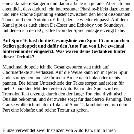
eine akkuratere Sängerin und daran arbeite ich gerade. Aber ich fand
eigentlich, dass dadurch ein interessanter Phasing-Effekt dazukommt
und eine schöne Spannung entsteht zwischen den leicht dissonanten
Tönen und dem Autotuna-Effekt, der sie wieder einpasst. Auf dem
Kanal gibt es auch einen De-Esser und Echoboy von Soundtoys,
mit denen ich den EQ-Effekt von der Sprechanlage erzeugt habe.
Auf Spur 16 hast du die Gesangslinie von Spur 15 an manchen
Stellen gedoppelt und dafür den Auto Pan von Live zweimal
hintereinander eingesetzt. Was waren deine Gedanken hinter
dieser Technik?
Manchmal doppele ich die Gesangsspuren statt mich auf
Choruseffekte zu verlassen. Auf die Weise kann ich mit jeder Spur
anders umgehen und sie für mehr Breite nach links oder rechts
pannen. Die feinen Unterschiede der Takes sorgen außerdem für
mehr Charakter. Mit dem ersten Auto Pan in der Spur wird ein
Tremoloeffekt erzeugt, durch den der lange Ton eine rhythmische
Qualität bekommt, und der zweite sorgt für das Stereo-Panning. Das
Ganze wollte ich mit dem Take auf Spur 15 kombinieren, um dem
Part eine lebhafte und reiche Textur zu geben.
Eluize verwendet zwei Instanzen von Auto Pan, um in ihren