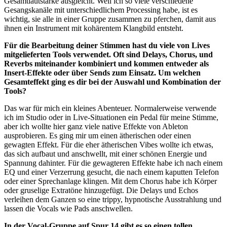
Gesamtlautstärke ausgleicht. Weil ich so viele verschiedene
Gesangskanäle mit unterschiedlichem Processing habe, ist es
wichtig, sie alle in einer Gruppe zusammen zu pferchen, damit aus
ihnen ein Instrument mit kohärentem Klangbild entsteht.
Für die Bearbeitung deiner Stimmen hast du viele von Lives
mitgelieferten Tools verwendet. Oft sind Delays, Chorus, und
Reverbs miteinander kombiniert und kommen entweder als
Insert-Effekte oder über Sends zum Einsatz. Um welchen
Gesamteffekt ging es dir bei der Auswahl und Kombination der
Tools?
Das war für mich ein kleines Abenteuer. Normalerweise verwende
ich im Studio oder in Live-Situationen ein Pedal für meine Stimme,
aber ich wollte hier ganz viele native Effekte von Ableton
ausprobieren. Es ging mir um einen ätherischen oder einen
gewagten Effekt. Für die eher ätherischen Vibes wollte ich etwas,
das sich aufbaut und anschwellt, mit einer schönen Energie und
Spannung dahinter. Für die gewagteren Effekte habe ich nach einem
EQ und einer Verzerrung gesucht, die nach einem kaputten Telefon
oder einer Sprechanlage klingen. Mit dem Chorus habe ich Körper
oder gruselige Extratöne hinzugefügt. Die Delays und Echos
verleihen dem Ganzen so eine trippy, hypnotische Ausstrahlung und
lassen die Vocals wie Pads anschwellen.
In der Vocal-Gruppe auf Spur 14 gibt es so einen tollen