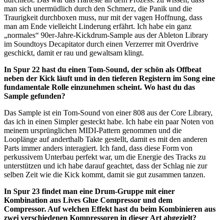
man sich unermüdlich durch den Schmerz, die Panik und die
Traurigkeit durchboxen muss, nur mit der vagen Hoffnung, dass
man am Ende vielleicht Linderung erfährt. Ich habe ein ganz
„normales“ 90er-Jahre-Kickdrum-Sample aus der Ableton Library
im Soundtoys Decapitator durch einen Verzerrer mit Overdrive
geschickt, damit er rau und gewaltsam klingt.
In Spur 22 hast du einen Tom-Sound, der schön als Offbeat
neben der Kick läuft und in den tieferen Registern im Song eine
fundamentale Rolle einzunehmen scheint. Wo hast du das
Sample gefunden?
Das Sample ist ein Tom-Sound von einer 808 aus der Core Library,
das ich in einen Simpler gesteckt habe. Ich habe ein paar Noten von
meinem ursprünglichen MIDI-Pattern genommen und die
Looplänge auf anderthalb Takte gestellt, damit es mit den anderen
Parts immer anders interagiert. Ich fand, dass diese Form von
perkussivem Unterbau perfekt war, um die Energie des Tracks zu
unterstützen und ich habe darauf geachtet, dass der Schlag nie zur
selben Zeit wie die Kick kommt, damit sie gut zusammen tanzen.
In Spur 23 findet man eine Drum-Gruppe mit einer
Kombination aus Lives Glue Compressor und dem
Compressor. Auf welchen Effekt hast du beim Kombinieren aus
zwei verschiedenen Kompressoren in dieser Art abgezielt?