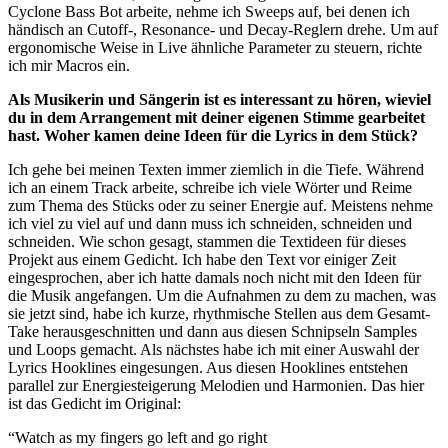
Cyclone Bass Bot arbeite, nehme ich Sweeps auf, bei denen ich
händisch an Cutoff-, Resonance- und Decay-Reglern drehe. Um auf
ergonomische Weise in Live ähnliche Parameter zu steuern, richte
ich mir Macros ein.
Als Musikerin und Sängerin ist es interessant zu hören, wieviel
du in dem Arrangement mit deiner eigenen Stimme gearbeitet
hast. Woher kamen deine Ideen für die Lyrics in dem Stück?
Ich gehe bei meinen Texten immer ziemlich in die Tiefe. Während
ich an einem Track arbeite, schreibe ich viele Wörter und Reime
zum Thema des Stücks oder zu seiner Energie auf. Meistens nehme
ich viel zu viel auf und dann muss ich schneiden, schneiden und
schneiden. Wie schon gesagt, stammen die Textideen für dieses
Projekt aus einem Gedicht. Ich habe den Text vor einiger Zeit
eingesprochen, aber ich hatte damals noch nicht mit den Ideen für
die Musik angefangen. Um die Aufnahmen zu dem zu machen, was
sie jetzt sind, habe ich kurze, rhythmische Stellen aus dem Gesamt-
Take herausgeschnitten und dann aus diesen Schnipseln Samples
und Loops gemacht. Als nächstes habe ich mit einer Auswahl der
Lyrics Hooklines eingesungen. Aus diesen Hooklines entstehen
parallel zur Energiesteigerung Melodien und Harmonien. Das hier
ist das Gedicht im Original:
“Watch as my fingers go left and go right