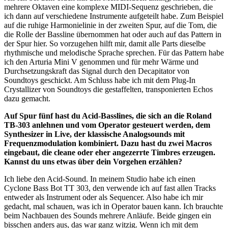
mehrere Oktaven eine komplexe MIDI-Sequenz geschrieben, die
ich dann auf verschiedene Instrumente aufgeteilt habe. Zum Beispiel
auf die ruhige Harmonielinie in der zweiten Spur, auf die Tom, die
die Rolle der Bassline übernommen hat oder auch auf das Pattern in
der Spur hier. So vorzugehen hilft mir, damit alle Parts dieselbe
rhythmische und melodische Sprache sprechen. Für das Pattern habe
ich den Arturia Mini V genommen und für mehr Wärme und
Durchsetzungskraft das Signal durch den Decapitator von
Soundtoys geschickt. Am Schluss habe ich mit dem Plug-In
Crystallizer von Soundtoys die gestaffelten, transponierten Echos
dazu gemacht.
Auf Spur fünf hast du Acid-Basslines, die sich an die Roland
TB-303 anlehnen und vom Operator gesteuert werden, dem
Synthesizer in Live, der klassische Analogsounds mit
Frequenzmodulation kombiniert. Dazu hast du zwei Macros
eingebaut, die cleane oder eher angezerrte Timbres erzeugen.
Kannst du uns etwas über dein Vorgehen erzählen?
Ich liebe den Acid-Sound. In meinem Studio habe ich einen
Cyclone Bass Bot TT 303, den verwende ich auf fast allen Tracks
entweder als Instrument oder als Sequencer. Also habe ich mir
gedacht, mal schauen, was ich in Operator bauen kann. Ich brauchte
beim Nachbauen des Sounds mehrere Anläufe. Beide gingen ein
bisschen anders aus, das war ganz witzig. Wenn ich mit dem