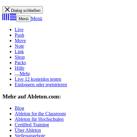
Dialog schließen
Menü
Menü
Live
Push
Move
Note
Link
Shop
Packs
Hilfe
Mehr
Live 12 kostenlos testen
Einloggen oder registrieren
Mehr auf Ableton.com:
Blog
Ableton for the Classroom
Ableton für Hochschulen
Certified Training
Über Ableton
Stellenangebote