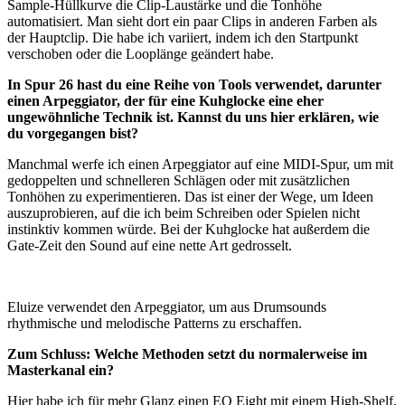
Sample-Hüllkurve die Clip-Laustärke und die Tonhöhe
automatisiert. Man sieht dort ein paar Clips in anderen Farben als
der Hauptclip. Die habe ich variiert, indem ich den Startpunkt
verschoben oder die Looplänge geändert habe.
In Spur 26 hast du eine Reihe von Tools verwendet, darunter
einen Arpeggiator, der für eine Kuhglocke eine eher
ungewöhnliche Technik ist. Kannst du uns hier erklären, wie
du vorgegangen bist?
Manchmal werfe ich einen Arpeggiator auf eine MIDI-Spur, um mit
gedoppelten und schnelleren Schlägen oder mit zusätzlichen
Tonhöhen zu experimentieren. Das ist einer der Wege, um Ideen
auszuprobieren, auf die ich beim Schreiben oder Spielen nicht
instinktiv kommen würde. Bei der Kuhglocke hat außerdem die
Gate-Zeit den Sound auf eine nette Art gedrosselt.
Eluize verwendet den Arpeggiator, um aus Drumsounds
rhythmische und melodische Patterns zu erschaffen.
Zum Schluss: Welche Methoden setzt du normalerweise im
Masterkanal ein?
Hier habe ich für mehr Glanz einen EQ Eight mit einem High-Shelf,