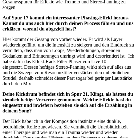
Gesangsspuren für Effekte wie Tremolo und Stereo-Panning zu
sorgen.
Auf Spur 17 kommt ein interessanter Phasing-Effekt heraus.
Kannst du uns auch hier durch deinen Prozess führen und uns
erklären, worauf du abgezielt hast?
Hier kommt der Gesang von vorher wieder. Er wird als Layer
wiedereingeführt, um die Intensität zu steigern und den Eindruck zu
vermitteln, dass man von Loops, Wiederholungen, störenden
Gedanken und Erinnerungen umringt wird und desorientiert ist. Ich
habe dafür das Effekt-Rack Filter Phaser von Live 10
eingesetzt. Dessen heftiges Stereo-Panning wirkt sich auf alles aus
und die Sweeps vom Resonanzfilter verstärken den unheimlichen
Strudel, deshalb schneidet dieser Part sogar bei geringer Lautstärke
durch den Mix.
Deine Kickdrum befindet sich in Spur 21. Klingt, als hättest du
ziemlich heftige Verzerrer genommen. Welche Effekte hast du
eingesetzt und inwiefern beziehen sie sich auf die Erzählung in
deinem Song?
Der Kick habe ich in der Komposition instinktiv eine dunkle,
bedrohliche Rolle zugewiesen. Sie vermittelt die Unerbittlichkeit
einer Therapie und wie man ein Trauma wieder und wieder
durchlebt. Das war das Härteste an dem Prozess: zu wissen, dass