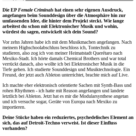
Die EP
Female Criminals
hat einen sehr eigenen Ausdruck,
angefangen beim Sounddesign über die Atmosphäre hin zur
umfassenden Idee, die hinter dem Projekt steckt. Wie lange
arbeitest du schon mit Elektronischer Musik und wohin,
würdest du sagen, entwickelt sich dein Sound?
Vor zehn Jahren habe ich mit dem Musikmachen angefangen. Nach
meinem Highschoolabschluss beschloss ich, Tontechnik zu
studieren, also zog ich von meiner Heimatstadt Querétaro nach
Mexiko-Stadt. Ich hörte damals Chemical Brothers und war total
verrückt danach, also wollte ich bei Elektronischer Musik in die
Tiefe gehen. Ich studierte Sounddesign und Musiktechnologie. Ein
Freund, der jetzt auch Ableton unterrichtet, brachte mich auf Live.
Ich machte eher elektronisch orientierte Sachen mit Synth-Bass und
rohen Rhythmen - ich hatte mit Reason angefangen und landete
letztlich bei Ableton. Jetzt hat es mir die Modularsynthese angetan
und ich versuche sogar, Geräte von Europa nach Mexiko zu
importieren.
Deine Stücke haben ein reduziertes, psychedelisches Element an
sich, das auf Detroit-Techno verweist. Ist dieser Einfluss
vorhanden?