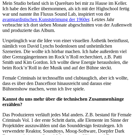
Mein Studio befand sich in Querétaro bei mir zu Hause im Keller.
Ich habe den Keller übernommen, als ich mit der Highschool fertig
war und nannte ihn Fluxus Sound Lab, inspiriert von der
avantgardistischen Kunstströmung der 1960er
. Letztes Jahr
verbrachte ich dort sieben Monate abgeschnitten von der Außenwelt
und produzierte das Album.
Ursprünglich war die Idee von einer visuellen Ästhetik beeinflusst,
nämlich von David Lynchs bodenlosen und unheimlichen
Szenerien. Die wollte ich hörbar machen. Ich habe außerdem viel
über Grenzgängerinnen im Rock’n’Roll recherchiert, z.B. Patti
Smith und Kim Gordon. Ich wollte diese Energie herausholen, die
beim Rock’n’Roll in der Musik und auf der Bühne steckt.
Female Criminals
ist technoaffin und clubtauglich, aber ich wollte,
dass es über den Dancefloor hinausreicht und daraus eine
Bühnenshow machen, wenn ich live spiele.
Kannst du uns mehr über die technischen Zusammenhänge
erzählen?
Das Produzieren verläuft jedes Mal anders. Z.B. bestand für
Female
Criminals Vol. 1 der erste Schritt darin, alle Elemente im Sinne der
Projektidee auszuwählen und das Sounddesign festzulegen. Ich
verwendete Reaktor, Soundtoys, Moog-Software, Doepfer Dark