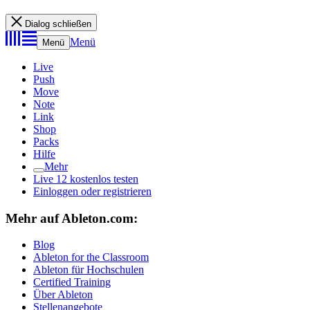
Dialog schließen
Menü
Menü
Live
Push
Move
Note
Link
Shop
Packs
Hilfe
Mehr
Live 12 kostenlos testen
Einloggen oder registrieren
Mehr auf Ableton.com:
Blog
Ableton for the Classroom
Ableton für Hochschulen
Certified Training
Über Ableton
Stellenangebote