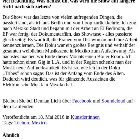
viel Beachtung. Was denkst du, was wird die Show auf längere
Sicht nach sich ziehen?
Die Show war das letzte von vielen aufregenden Dingen, die
passiert sind, als ich aus Berlin und von Loop zurückkehrte. Ich zog
nach Mexiko-Stadt und begann mit der Arbeit an El Bedroom, die
EP war fertig, der Dokumentarfilm, das Showcase - alles passierte
gleichzeitig! Es war toll, die Frauen von Discwoman und ihre Arbeit
kennenzulernen. Die Doku war ein großes Ereignis und verhalf der
gesamten weiblichen Musikszene in Mexiko zum Aufschwung. Als
nächstes machen wir Ende dieses Monats einen Boiler Room. Ich
hatte schon einen Gig in L.A. und in der Region schenkt man der
Musik neue Aufmerksamkeit. Es ist so, wie ich in der Doku
„Tribes” schon sagte: Das ist der Anfang vom Ende des Alten.
Dadurch wird deutlich, was für glänzende Aussichten die
Elektronische Musik in Mexiko hat.
Bleiben Sie bei Demian Licht über
Facebook
und
Soundcloud
auf
dem Laufenden.
Veröffentlicht am 18. Mai 2016
in
Künstler:innen
Tags:
Techno
,
Mexico
Ähnlich