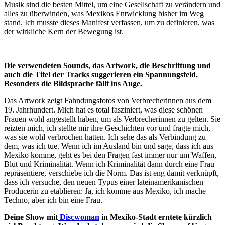
Musik sind die besten Mittel, um eine Gesellschaft zu verändern und
alles zu überwinden, was Mexikos Entwicklung bisher im Weg
stand. Ich musste dieses Manifest verfassen, um zu definieren, was
der wirkliche Kern der Bewegung ist.
Die verwendeten Sounds, das Artwork, die Beschriftung und
auch die Titel der Tracks suggerieren ein Spannungsfeld.
Besonders die Bildsprache fällt ins Auge.
Das Artwork zeigt Fahndungsfotos von Verbrecherinnen aus dem
19. Jahrhundert. Mich hat es total fasziniert, was diese schönen
Frauen wohl angestellt haben, um als Verbrecherinnen zu gelten. Sie
reizten mich, ich stellte mir ihre Geschichten vor und fragte mich,
was sie wohl verbrochen hatten. Ich sehe das als Verbindung zu
dem, was ich tue. Wenn ich im Ausland bin und sage, dass ich aus
Mexiko komme, geht es bei den Fragen fast immer nur um Waffen,
Blut und Kriminalität. Wenn ich Kriminalität dann durch eine Frau
repräsentiere, verschiebe ich die Norm. Das ist eng damit verknüpft,
dass ich versuche, den neuen Typus einer lateinamerikanischen
Producerin zu etablieren: Ja, ich komme aus Mexiko, ich mache
Techno, aber ich bin eine Frau.
Deine Show mit
Discwoman
in Mexiko-Stadt erntete kürzlich