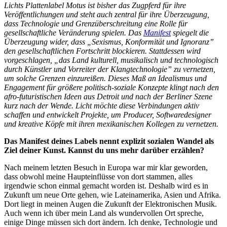
Lichts Plattenlabel Motus ist bisher das Zugpferd für ihre
Veröffentlichungen und steht auch zentral für ihre Überzeugung,
dass Technologie und Grenzüberschreitung eine Rolle für
gesellschaftliche Veränderung spielen. Das
Manifest
spiegelt die
Überzeugung wider, dass „Sexismus, Konformität und Ignoranz”
den gesellschaftlichen Fortschritt blockieren. Stattdessen wird
vorgeschlagen, „das Land kulturell, musikalisch und technologisch
durch Künstler und Vorreiter der Klangtechnologie” zu vernetzen,
um solche Grenzen einzureißen. Dieses Maß an Idealismus und
Engagement für größere politisch-soziale Konzepte klingt nach den
afro-futuristischen Ideen aus Detroit und nach der Berliner Szene
kurz nach der Wende. Licht möchte diese Verbindungen aktiv
schaffen und entwickelt Projekte, um Producer, Softwaredesigner
und kreative Köpfe mit ihren mexikanischen Kollegen zu vernetzen.
Das Manifest deines Labels nennt explizit sozialen Wandel als
Ziel deiner Kunst. Kannst du uns mehr darüber erzählen?
Nach meinem letzten Besuch in Europa war mir klar geworden,
dass obwohl meine Haupteinflüsse von dort stammen, alles
irgendwie schon einmal gemacht
worden ist. Deshalb wird es in
Zukunft um neue Orte gehen, wie Lateinamerika, Asien und Afrika.
Dort liegt in meinen Augen die Zukunft der Elektronischen Musik.
Auch wenn ich über mein Land als wundervollen Ort spreche,
einige Dinge müssen sich dort ändern. Ich denke, Technologie und