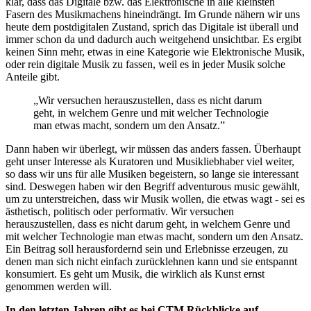
klar, dass das Digitale bzw. das Elektronische in alle kleinsten
Fasern des Musikmachens hineindrängt. Im Grunde nähern wir uns
heute dem postdigitalen Zustand, sprich das Digitale ist überall und
immer schon da und dadurch auch weitgehend unsichtbar. Es ergibt
keinen Sinn mehr, etwas in eine Kategorie wie Elektronische Musik,
oder rein digitale Musik zu fassen, weil es in jeder Musik solche
Anteile gibt.
„Wir versuchen herauszustellen, dass es nicht darum
geht, in welchem Genre und mit welcher Technologie
man etwas macht, sondern um den Ansatz.”
Dann haben wir überlegt, wir müssen das anders fassen. Überhaupt
geht unser Interesse als Kuratoren und Musikliebhaber viel weiter,
so dass wir uns für alle Musiken begeistern, so lange sie interessant
sind. Deswegen haben wir den Begriff adventurous music gewählt,
um zu unterstreichen, dass wir Musik wollen, die etwas wagt - sei es
ästhetisch, politisch oder performativ. Wir versuchen
herauszustellen, dass es nicht darum geht, in welchem Genre und
mit welcher Technologie man etwas macht, sondern um den Ansatz.
Ein Beitrag soll herausfordernd sein und Erlebnisse erzeugen, zu
denen man sich nicht einfach zurücklehnen kann und sie entspannt
konsumiert. Es geht um Musik, die wirklich als Kunst ernst
genommen werden will.
In den letzten Jahren gibt es bei CTM Rückblicke auf