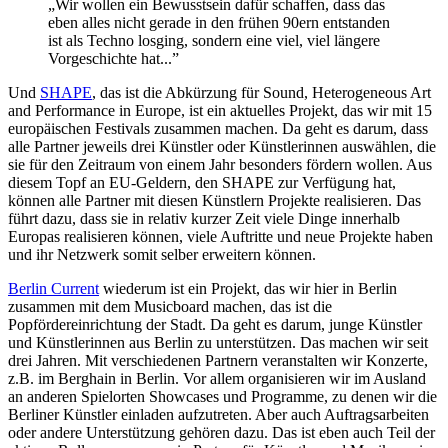
„Wir wollen ein Bewusstsein dafür schaffen, dass das
eben alles nicht gerade in den frühen 90ern entstanden
ist als Techno losging, sondern eine viel, viel längere
Vorgeschichte hat...”
Und
SHAPE
, das ist die Abkürzung für Sound, Heterogeneous Art
and Performance in Europe, ist ein aktuelles Projekt, das wir mit 15
europäischen Festivals zusammen machen. Da geht es darum, dass
alle Partner jeweils drei Künstler oder Künstlerinnen auswählen, die
sie für den Zeitraum von einem Jahr besonders fördern wollen. Aus
diesem Topf an EU-Geldern, den SHAPE zur Verfügung hat,
können alle Partner mit diesen Künstlern Projekte realisieren. Das
führt dazu, dass sie in relativ kurzer Zeit viele Dinge innerhalb
Europas realisieren können, viele Auftritte und neue Projekte haben
und ihr Netzwerk somit selber erweitern können.
Berlin Current
wiederum ist ein Projekt, das wir hier in Berlin
zusammen mit dem Musicboard machen, das ist die
Popfördereinrichtung der Stadt. Da geht es darum, junge Künstler
und Künstlerinnen aus Berlin zu unterstützen. Das machen wir seit
drei Jahren. Mit verschiedenen Partnern veranstalten wir Konzerte,
z.B. im Berghain in Berlin. Vor allem organisieren wir im Ausland
an anderen Spielorten Showcases und Programme, zu denen wir die
Berliner Künstler einladen aufzutreten. Aber auch Auftragsarbeiten
oder andere Unterstützung gehören dazu. Das ist eben auch Teil der