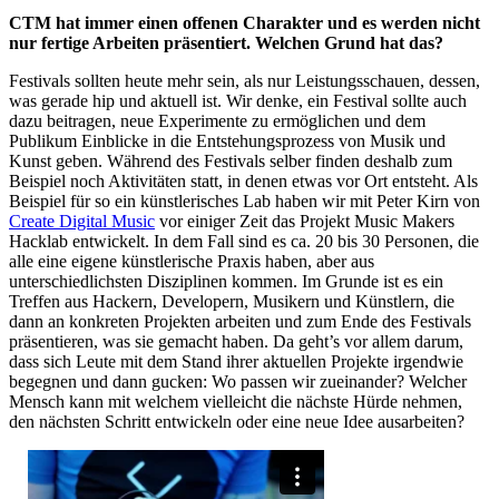
CTM hat immer einen offenen Charakter und es werden nicht
nur fertige Arbeiten präsentiert. Welchen Grund hat das?
Festivals sollten heute mehr sein, als nur Leistungsschauen, dessen,
was gerade hip und aktuell ist. Wir denke, ein Festival sollte auch
dazu beitragen, neue Experimente zu ermöglichen und dem
Publikum Einblicke in die Entstehungsprozess von Musik und
Kunst geben. Während des Festivals selber finden deshalb zum
Beispiel noch Aktivitäten statt, in denen etwas vor Ort entsteht. Als
Beispiel für so ein künstlerisches Lab haben wir mit Peter Kirn von
Create Digital Music
vor einiger Zeit das Projekt Music Makers
Hacklab entwickelt. In dem Fall sind es ca. 20 bis 30 Personen, die
alle eine eigene künstlerische Praxis haben, aber aus
unterschiedlichsten Disziplinen kommen. Im Grunde ist es ein
Treffen aus Hackern, Developern, Musikern und Künstlern, die
dann an konkreten Projekten arbeiten und zum Ende des Festivals
präsentieren, was sie gemacht haben. Da geht’s vor allem darum,
dass sich Leute mit dem Stand ihrer aktuellen Projekte irgendwie
begegnen und dann gucken: Wo passen wir zueinander? Welcher
Mensch kann mit welchem vielleicht die nächste Hürde nehmen,
den nächsten Schritt entwickeln oder eine neue Idee ausarbeiten?