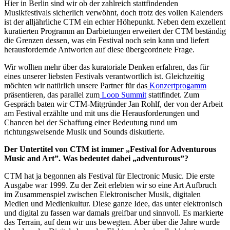
Hier in Berlin sind wir ob der zahlreich stattfindenden
Musikfestivals sicherlich verwöhnt, doch trotz des vollen Kalenders
ist der alljährliche CTM ein echter Höhepunkt. Neben dem exzellent
kuratierten Programm an Darbietungen erweitert der CTM beständig
die Grenzen dessen, was ein Festival noch sein kann und liefert
herausfordernde Antworten auf diese übergeordnete Frage.
Wir wollten mehr über das kuratoriale Denken erfahren, das für
eines unserer liebsten Festivals verantwortlich ist. Gleichzeitig
möchten wir natürlich unsere Partner für das
Konzertprogamm
präsentieren, das parallel zum
Loop Summit
stattfindet. Zum
Gespräch baten wir CTM-Mitgründer Jan Rohlf, der von der Arbeit
am Festival erzählte und mit uns die Herausforderungen und
Chancen bei der Schaffung einer Bedeutung rund um
richtungsweisende Musik und Sounds diskutierte.
Der Untertitel von CTM ist immer „Festival for Adventurous
Music and Art”. Was bedeutet dabei „adventurous”?
CTM hat ja begonnen als Festival für Electronic Music. Die erste
Ausgabe war 1999. Zu der Zeit erlebten wir so eine Art Aufbruch
im Zusammenspiel zwischen Elektronischer Musik, digitalen
Medien und Medienkultur. Diese ganze Idee, das unter elektronisch
und digital zu fassen war damals greifbar und sinnvoll. Es markierte
das Terrain, auf dem wir uns bewegten. Aber über die Jahre wurde