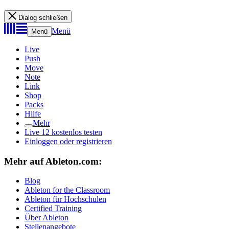
Dialog schließen
Menü
Menü
Live
Push
Move
Note
Link
Shop
Packs
Hilfe
Mehr
Live 12 kostenlos testen
Einloggen oder registrieren
Mehr auf Ableton.com:
Blog
Ableton for the Classroom
Ableton für Hochschulen
Certified Training
Über Ableton
Stellenangebote