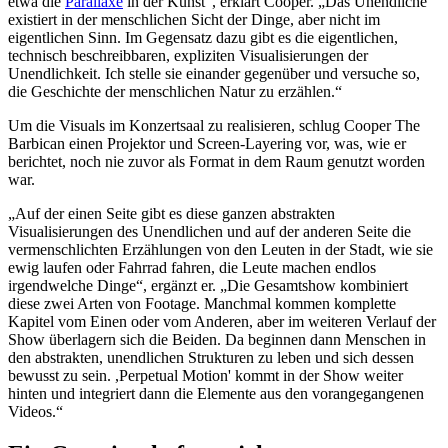
etwa die
Parallaxe
in der Kunst“, erklärt Cooper. „Das Unendliche
existiert in der menschlichen Sicht der Dinge, aber nicht im
eigentlichen Sinn. Im Gegensatz dazu gibt es die eigentlichen,
technisch beschreibbaren, expliziten Visualisierungen der
Unendlichkeit. Ich stelle sie einander gegenüber und versuche so,
die Geschichte der menschlichen Natur zu erzählen.“
Um die Visuals im Konzertsaal zu realisieren, schlug Cooper The
Barbican einen Projektor und Screen-Layering vor, was, wie er
berichtet, noch nie zuvor als Format in dem Raum genutzt worden
war.
„Auf der einen Seite gibt es diese ganzen abstrakten
Visualisierungen des Unendlichen und auf der anderen Seite die
vermenschlichten Erzählungen von den Leuten in der Stadt, wie sie
ewig laufen oder Fahrrad fahren, die Leute machen endlos
irgendwelche Dinge“, ergänzt er. „Die Gesamtshow kombiniert
diese zwei Arten von Footage. Manchmal kommen komplette
Kapitel vom Einen oder vom Anderen, aber im weiteren Verlauf der
Show überlagern sich die Beiden. Da beginnen dann Menschen in
den abstrakten, unendlichen Strukturen zu leben und sich dessen
bewusst zu sein. ,Perpetual Motion' kommt in der Show weiter
hinten und integriert dann die Elemente aus den vorangegangenen
Videos.“