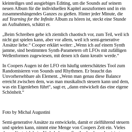
kleinteiliges und ausgiebiges Editing, um die Sounds auf seinem
neuen Album für die individuellen Kapitel auszuformen und in ein
zusammenhängendes Ganzes zu gießen. Hinter jeder Minute, die
auf
Yearning for the Infinite
Album zu hören ist, steckt eine Stunde
an Aufnahmen, schätzt er.
„Beim Schreiben gehe ich ziemlich chaotisch vor, zum Teil, weil ich
nicht gut spielen kann, aber vor allem, weil ich semi-generative
Ansätze liebe.“ Cooper erklärt weiter: „Wenn ich auf einem Synth
jamme, sind bestimmten Synth-Parametern oft LFOs mit zufälligen
Wellenformen zugewiesen, mit denen ich dann kreativ werde.“
In Coopers Augen ist der LFO ein häufig unterschätztes Tool zum
Randomisieren von Sounds und Rhythmen. Er braucht das
Unvorhersehbare als Element. „Wenn man genau diese Balance
erreicht zwischen dem, was man musikalisch steuern kann und dem,
was ein Eigenleben führt“, sagt er, „dann entwickelt das eine eigene
Schönheit.“
Foto by Michal Augustini
Semi-generative Ansätze zu entwickeln, damit er zielführend steuern
und spielen kann, nimmt eine Menge von Coopers Zeit ein. Vieles