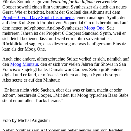
Für das Sounddesign von
Yearning for the Infinite
verwendete
Cooper sowohl einen ihm vertrauten Synthesizer als auch ein neues
Gerät. Wie er berichtet, beruht der Großteil des Albums auf dem
Prophet-6 von Dave Smith Instruments
, einem analogen Synth, der
auf dem Kult-Synth Prophet von Sequential Circuits beruht, und auf
dem neuen polyphonen Analog-Synthesizer
Moog One
. Seit
mehreren Jahren ist der Prophet-6 Coopers Standard-Synth, weil er
sich leicht bedienen lässt und weil er mit ihm so vertraut ist.
Rückblickend sagt er, dass dieser sogar etwas häufiger zum Einsatz
kam als der Moog One.
Auch eine andere, althergebrachte Stütze verließ er sich, nämlich auf
den
Moog Minitaur
, den er sich vor vielen Jahren für Shows in San
Francisco zugelegt hatte. Damals war Coopers Setup größtenteils
digital und er fand, er müsse sich einen analogen Synth besorgen.
Also setzte er auf den Minitaur:
„Er kann nicht viele Sachen, aber das was er kann, macht er sehr
schön“, beschreibt Cooper. „Mit den für Moog typischen Bass-Stabs
sticht er auf allen Tracks heraus.“
Foto by Michal Augustini
Neben Synthesizern ist Cooper ein bekennender Fan von Pedalen.