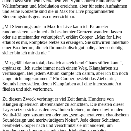
davon lässt sich beim Verkabeln von Synths durch randomisierte
Wellenformen und Modulation erreichen, aber für seine Aufnahmen
und seine Konzerte sind die in Max for Live programmierten
Steuerungstools genauso unverzichtbar.
„Mit Steuerungstools in Max for Live kann ich Parameter
randomisieren, sie innerhalb bestimmter Grenzen wandern lassen
oder sie miteinander verknüpfen“, erklärt Cooper. „Max for Live
erlaubt es mir, komplexe Netze zu erzeugen. Sie schwirren innerhalb
einer Box herum, die ich für musikalisch gut halte, aber so richtig
sicher bin ich mir da nie.“
„Mir gefällt daran total, dass ich ausreichend Chaos stiften kann“,
ergänzt er. „Ich suche immer nach einem Weg, Klangfarben zu
verflüssigen. Bei jedem Album kämpfe ich darum, aber ich bin noch
lange nicht angekommen.“ Für Cooper besteht das Ziel darin,
Sounds herzustellen, deren Klangfarben auf eine interessante Art
fließen und sich verformen.
Zu diesem Zweck verbringt er viel Zeit damit, Hunderte von
Klängen spielerisch übereinander zu schichten. Die meisten dieser
Layer setzen sich aus den erwähnten kleinen, umherschwirrenden
Synth-Klängen zusammen oder aus „semi-generativem, chaotischem
Sounddesign und merkwürdigem Noise“. Jede dieser Schichten
bearbeitet Cooper nach und verschmilzt sie mit anderen, um
Hunderte von Layern aus winzigen Einheiten zu erhalten.