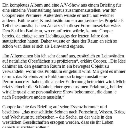
Ein komplettes Album und eine A/V-Show aus einem Briefing für
eine einzelne Veranstaltung heraus zusammenzustellen, war für
Cooper eine Premiere. Außerdem wüsste er nicht, auf welcher
anderen Bühne oder Kunst-Institution ein audiovisuelles Projekt als
Teil eines musikalischen Ansatzes in dieser Form umsetzbar wäre.
Den Saal im Barbican, wo er auftreten würde, kannte Cooper
bereits, da einige seiner Lieblingsgigs der letzten Jahre dort
stattgefunden hatten. Daher wusste er, dass der Raum an sich so
schön war, dass er sich als Leinwand eignete.
„Im Allgemeinen bin ich sehr darauf aus, zusätzlich zu Leinwänden
auf natürliche Oberflächen zu projizieren“, erklärt Cooper. „Die Idee
dahinter ist, den gesamten Raum in ein bewegtes Objekt zu
verwandeln, worin das Publikum eingehüllt wird. Mir geht es immer
darum, das Erlebnis zum Publikum zu bringen anstatt eine
Performance zu haben, die aus der Entfernung betrachtet wird. Mich
reizt vielmehr die Schönheit einer gemeinsamen Erfahrung, bei der
wir alle quasi eine personalisierte Show bekommen, die dann je
nach Perspektive anders aussieht.“
Cooper kochte das Briefing auf seine Essenz herunter und
beschloss, „das menschliche Sehnen nach Fortschritt, Wissen, Krieg
und Wachstum zu erforschen – die Sache, zu der viele in den
westlichen Gesellschaften erzogen werden, dass sie ihr Leben
danach ausrichten sollen.“