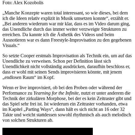
Foto: Alex Kozobolis
„Manche Konzepte waren total interessant, so wie dieses, bei dem
ich die Ideen relativ explizit in Musik umsetzen konnte“, erzählt er.
„Bei anderen wiederum war mir klar, dass es im Video darum ging,
das Unendliche durch das immer weiter verzweigte Strukturen zu
erreichen. Da kannte ich die Ästhetik des Videos und beim
Ausnotieren war es dann Freestyle-Improvisation zu den gegebenen
Visuals.“
So setzte Cooper erstmals Improvisation als Technik ein, um auf das
Unendliche zu verweisen. Schon per Definition lässt sich
Unendlichkeit nicht vollständig ausdrücken, daraufhin beschloss er,
dass er wohl mit seinen Sends improvisieren könnte, mit jenem
„endlosen Raum“ im Kopf.
Wenn er live improvisiert, ob bei den Proben oder während der
Performance zu
Yearning for the Infinite
, nutzt er unter anderem die
Technik der zirkulären Morphose, bei der es kein Zeitraster gibt und
das Spiel sehr frei ist. Ist wiederum ein Zeitraster vorhanden, etwa
im Kapitel „Parting Ways“, dann hält es sich nicht an 16 oder 32
Takte und weicht stattdessen sowohl rhythmisch als auch melodisch
von solchen Strukturen ab.