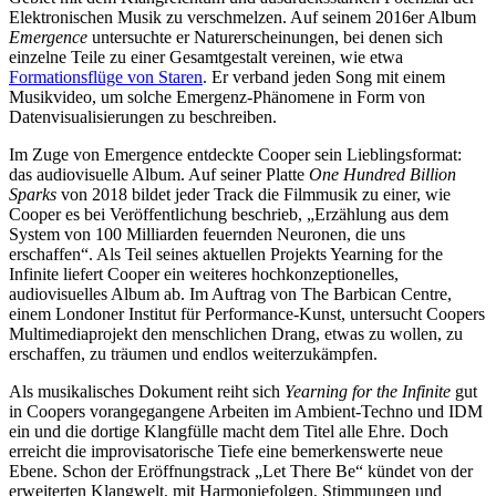
Elektronischen Musik zu verschmelzen. Auf seinem 2016er Album
Emergence
untersuchte er Naturerscheinungen, bei denen sich
einzelne Teile zu einer Gesamtgestalt vereinen, wie etwa
Formationsflüge von Staren
. Er verband jeden Song mit einem
Musikvideo, um solche Emergenz-Phänomene in Form von
Datenvisualisierungen zu beschreiben.
Im Zuge von Emergence entdeckte Cooper sein Lieblingsformat:
das audiovisuelle Album. Auf seiner Platte
One Hundred Billion
Sparks
von 2018 bildet jeder Track die Filmmusik zu einer, wie
Cooper es bei Veröffentlichung beschrieb, „Erzählung aus dem
System von 100 Milliarden feuernden Neuronen, die uns
erschaffen“. Als Teil seines aktuellen Projekts Yearning for the
Infinite liefert Cooper ein weiteres hochkonzeptionelles,
audiovisuelles Album ab. Im Auftrag von The Barbican Centre,
einem Londoner Institut für Performance-Kunst, untersucht Coopers
Multimediaprojekt den menschlichen Drang, etwas zu wollen, zu
erschaffen, zu träumen und endlos weiterzukämpfen.
Als musikalisches Dokument reiht sich
Yearning for the Infinite
gut
in Coopers vorangegangene Arbeiten im Ambient-Techno und IDM
ein und die dortige Klangfülle macht dem Titel alle Ehre. Doch
erreicht die improvisatorische Tiefe eine bemerkenswerte neue
Ebene. Schon der Eröffnungstrack „Let There Be“ kündet von der
erweiterten Klangwelt, mit Harmoniefolgen, Stimmungen und