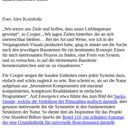
Foto: Alex Kozobolis
„Wir setzen uns Ziele und hoffen, dass unser Lieblingsteam
gewinnt“, so Cooper. „Wir jagen Zielen hinterher, die an sich
unerreichbar bleiben… Bei der Art und Weise, wie ich in der
Vergangenheit Visuals produziert habe, ging es immer um die Suche
nach den jeweiligen Bausteinen für ein bestimmtes Konzept: Einen
für mich interessanten Prozess zu finden, eine Form von System,
und zu versuchen, es auf die elementaren Bausteine
herunterzubrechen und sie zu visualisieren.“
Für Cooper neigen die basalen Einheiten eines jeden Systems dazu,
einfach und schön zugleich zu sein. Ihm scheint es, als sei die Natur
aufgebaut aus „besonderen Komponenten mit maximal
komprimierten, komplexen Realitätsdaten in einfachen
Programmen“. Auf
Emergence
etwa führte das zum Bild der
Sacks-
Spirale, welche die Verteilung der Primzahlen grafisch darstellt
, aber
genauso interessierte ihn die Symmetrie in den fundamentalen
Strukturen der Natur. So diente ihm als Inspiration für das Projekt
One Hundred Billion Sparks
die
Regel 110, ein zellulärer Automat,
der eine Grundästhetik für universelle Berechnungen darstellt
.