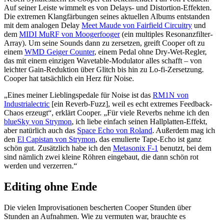
Auf seiner Leiste wimmelt es von Delays- und Distortion-Effekten.
Die extremen Klangfärbungen seines aktuellen Albums entstanden
mit dem analogen Delay
Meet Maude von Fairfield Circuitry
und
dem
MIDI MuRF von Moogerfooger
(ein multiples Resonanzfilter-
Array). Um seine Sounds dann zu zersetzen, greift Cooper oft zu
einem
WMD Geiger Counter
, einem Pedal ohne Dry-Wet-Regler,
das mit einem einzigen Wavetable-Modulator alles schafft – von
leichter Gain-Reduktion über Glitch bis hin zu Lo-fi-Zersetzung.
Cooper hat tatsächlich ein Herz für Noise.
„Eines meiner Lieblingspedale für Noise ist das
RM1N von
Industrialectric
[ein Reverb-Fuzz], weil es echt extremes Feedback-
Chaos erzeugt“, erklärt Cooper. „Für viele Reverbs nehme ich den
blueSky von Strymon
, ich liebe einfach seinen Hallplatten-Effekt,
aber natürlich auch das
Space Echo von Roland
. Außerdem mag ich
den
El Capistan von Strymon
, das emulierte Tape-Echo ist ganz
schön gut. Zusätzlich habe ich den
Metasonix F-1
benutzt, bei dem
sind nämlich zwei kleine Röhren eingebaut, die dann schön rot
werden und verzerren.“
Editing ohne Ende
Die vielen Improvisationen bescherten Cooper Stunden über
Stunden an Aufnahmen. Wie zu vermuten war, brauchte es