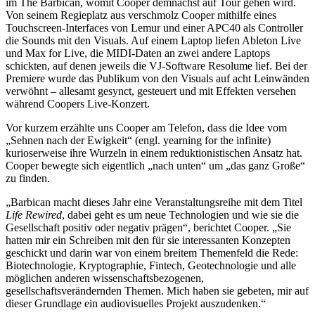
im The Barbican, womit Cooper demnächst auf Tour gehen wird.
Von seinem Regieplatz aus verschmolz Cooper mithilfe eines
Touchscreen-Interfaces von Lemur und einer APC40 als Controller
die Sounds mit den Visuals. Auf einem Laptop liefen Ableton Live
und Max for Live, die MIDI-Daten an zwei andere Laptops
schickten, auf denen jeweils die VJ-Software Resolume lief. Bei der
Premiere wurde das Publikum von den Visuals auf acht Leinwänden
verwöhnt – allesamt gesynct, gesteuert und mit Effekten versehen
während Coopers Live-Konzert.
Vor kurzem erzählte uns Cooper am Telefon, dass die Idee vom
„Sehnen nach der Ewigkeit“ (engl. yearning for the infinite)
kurioserweise ihre Wurzeln in einem reduktionistischen Ansatz hat.
Cooper bewegte sich eigentlich „nach unten“ um „das ganz Große“
zu finden.
„Barbican macht dieses Jahr eine Veranstaltungsreihe mit dem Titel
Life Rewired
, dabei geht es um neue Technologien und wie sie die
Gesellschaft positiv oder negativ prägen“, berichtet Cooper. „Sie
hatten mir ein Schreiben mit den für sie interessanten Konzepten
geschickt und darin war von einem breitem Themenfeld die Rede:
Biotechnologie, Kryptographie, Fintech, Geotechnologie und alle
möglichen anderen wissenschaftsbezogenen,
gesellschaftsverändernden Themen. Mich haben sie gebeten, mir auf
dieser Grundlage ein audiovisuelles Projekt auszudenken.“