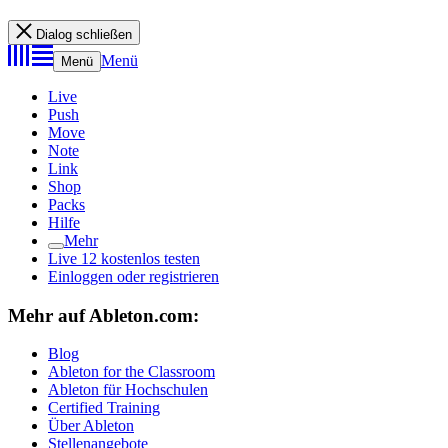
Dialog schließen
Menü
Menü
Live
Push
Move
Note
Link
Shop
Packs
Hilfe
Mehr
Live 12 kostenlos testen
Einloggen oder registrieren
Mehr auf Ableton.com:
Blog
Ableton for the Classroom
Ableton für Hochschulen
Certified Training
Über Ableton
Stellenangebote