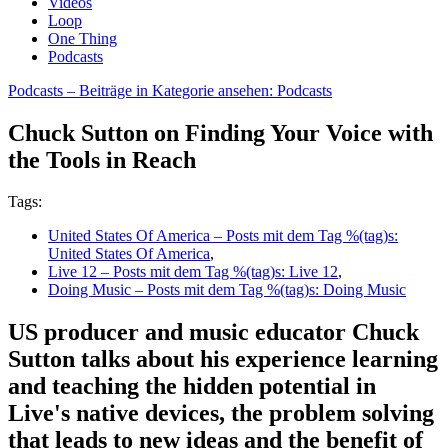
Videos
Loop
One Thing
Podcasts
Podcasts
– Beiträge in Kategorie ansehen: Podcasts
Chuck Sutton on Finding Your Voice with
the Tools in Reach
Tags:
United States Of America
– Posts mit dem Tag %(tag)s:
United States Of America
,
Live 12
– Posts mit dem Tag %(tag)s: Live 12
,
Doing Music
– Posts mit dem Tag %(tag)s: Doing Music
US producer and music educator Chuck
Sutton talks about his experience learning
and teaching the hidden potential in
Live's native devices, the problem solving
that leads to new ideas and the benefit of