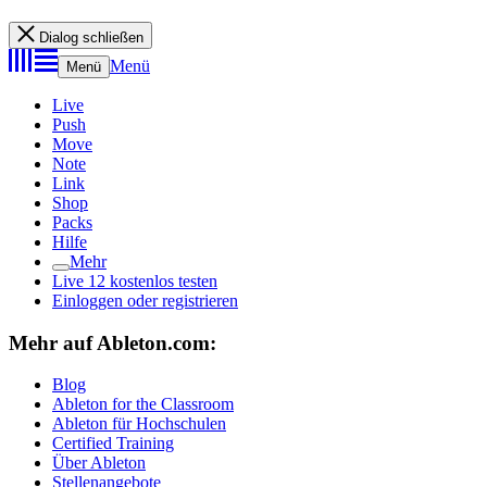
Dialog schließen
Menü
Menü
Live
Push
Move
Note
Link
Shop
Packs
Hilfe
Mehr
Live 12 kostenlos testen
Einloggen oder registrieren
Mehr auf Ableton.com:
Blog
Ableton for the Classroom
Ableton für Hochschulen
Certified Training
Über Ableton
Stellenangebote