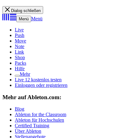
Dialog schließen
Menü
Menü
Live
Push
Move
Note
Link
Shop
Packs
Hilfe
Mehr
Live 12 kostenlos testen
Einloggen oder registrieren
Mehr auf Ableton.com:
Blog
Ableton for the Classroom
Ableton für Hochschulen
Certified Training
Über Ableton
Stellenangebote