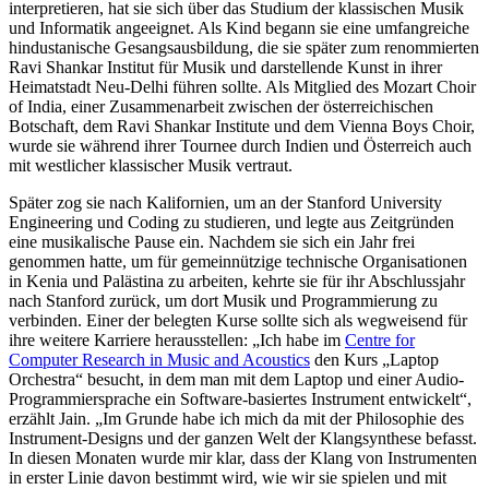
interpretieren, hat sie sich über das Studium der klassischen Musik
und Informatik angeeignet. Als Kind begann sie eine umfangreiche
hindustanische Gesangsausbildung, die sie später zum renommierten
Ravi Shankar Institut für Musik und darstellende Kunst in ihrer
Heimatstadt Neu-Delhi führen sollte. Als Mitglied des Mozart Choir
of India, einer Zusammenarbeit zwischen der österreichischen
Botschaft, dem Ravi Shankar Institute und dem Vienna Boys Choir,
wurde sie während ihrer Tournee durch Indien und Österreich auch
mit westlicher klassischer Musik vertraut.
Später zog sie nach Kalifornien, um an der Stanford University
Engineering und Coding zu studieren, und legte aus Zeitgründen
eine musikalische Pause ein. Nachdem sie sich ein Jahr frei
genommen hatte, um für gemeinnützige technische Organisationen
in Kenia und Palästina zu arbeiten, kehrte sie für ihr Abschlussjahr
nach Stanford zurück, um dort Musik und Programmierung zu
verbinden. Einer der belegten Kurse sollte sich als wegweisend für
ihre weitere Karriere herausstellen: „Ich habe im
Centre for
Computer Research in Music and Acoustics
den Kurs „Laptop
Orchestra“ besucht, in dem man mit dem Laptop und einer Audio-
Programmiersprache ein Software-basiertes Instrument entwickelt“,
erzählt Jain. „Im Grunde habe ich mich da mit der Philosophie des
Instrument-Designs und der ganzen Welt der Klangsynthese befasst.
In diesen Monaten wurde mir klar, dass der Klang von Instrumenten
in erster Linie davon bestimmt wird, wie wir sie spielen und mit