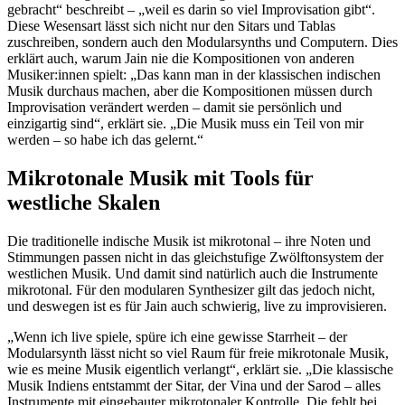
gebracht“ beschreibt – „weil es darin so viel Improvisation gibt“.
Diese Wesensart lässt sich nicht nur den Sitars und Tablas
zuschreiben, sondern auch den Modularsynths und Computern. Dies
erklärt auch, warum Jain nie die Kompositionen von anderen
Musiker:innen spielt: „Das kann man in der klassischen indischen
Musik durchaus machen, aber die Kompositionen müssen durch
Improvisation verändert werden – damit sie persönlich und
einzigartig sind“, erklärt sie. „Die Musik muss ein Teil von mir
werden – so habe ich das gelernt.“
Mikrotonale Musik mit Tools für
westliche Skalen
Die traditionelle indische Musik ist mikrotonal – ihre Noten und
Stimmungen passen nicht in das gleichstufige Zwölftonsystem der
westlichen Musik. Und damit sind natürlich auch die Instrumente
mikrotonal. Für den modularen Synthesizer gilt das jedoch nicht,
und deswegen ist es für Jain auch schwierig, live zu improvisieren.
„Wenn ich live spiele, spüre ich eine gewisse Starrheit – der
Modularsynth lässt nicht so viel Raum für freie mikrotonale Musik,
wie es meine Musik eigentlich verlangt“, erklärt sie. „Die klassische
Musik Indiens entstammt der Sitar, der Vina und der Sarod – alles
Instrumente mit eingebauter mikrotonaler Kontrolle. Die fehlt bei