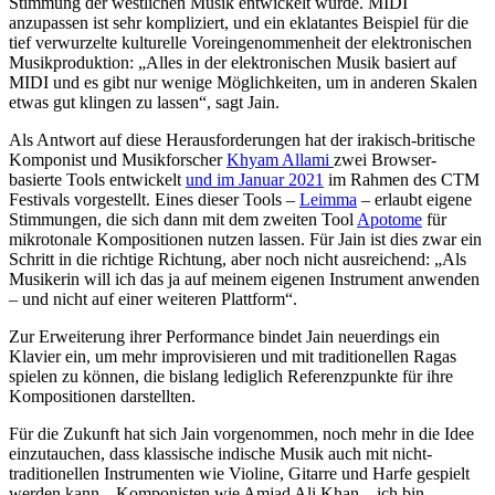
Stimmung der westlichen Musik entwickelt wurde. MIDI
anzupassen ist sehr kompliziert, und ein eklatantes Beispiel für die
tief verwurzelte kulturelle Voreingenommenheit der elektronischen
Musikproduktion: „Alles in der elektronischen Musik basiert auf
MIDI und es gibt nur wenige Möglichkeiten, um in anderen Skalen
etwas gut klingen zu lassen“, sagt Jain.
Als Antwort auf diese Herausforderungen hat der irakisch-britische
Komponist und Musikforscher
Khyam Allami
zwei Browser-
basierte Tools entwickelt
und im Januar 2021
im Rahmen des CTM
Festivals vorgestellt. Eines dieser Tools –
Leimma
– erlaubt eigene
Stimmungen, die sich dann mit dem zweiten Tool
Apotome
für
mikrotonale Kompositionen nutzen lassen. Für Jain ist dies zwar ein
Schritt in die richtige Richtung, aber noch nicht ausreichend: „Als
Musikerin will ich das ja auf meinem eigenen Instrument anwenden
– und nicht auf einer weiteren Plattform“.
Zur Erweiterung ihrer Performance bindet Jain neuerdings ein
Klavier ein, um mehr improvisieren und mit traditionellen Ragas
spielen zu können, die bislang lediglich Referenzpunkte für ihre
Kompositionen darstellten.
Für die Zukunft hat sich Jain vorgenommen, noch mehr in die Idee
einzutauchen, dass klassische indische Musik auch mit nicht-
traditionellen Instrumenten wie Violine, Gitarre und Harfe gespielt
werden kann. „Komponisten wie Amjad Ali Khan – ich bin