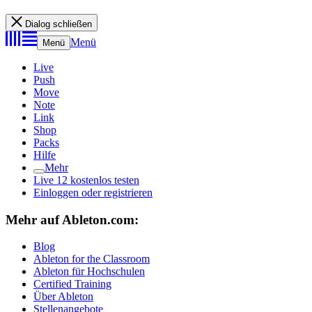
Dialog schließen
Menü
Menü
Live
Push
Move
Note
Link
Shop
Packs
Hilfe
Mehr
Live 12 kostenlos testen
Einloggen oder registrieren
Mehr auf Ableton.com:
Blog
Ableton for the Classroom
Ableton für Hochschulen
Certified Training
Über Ableton
Stellenangebote