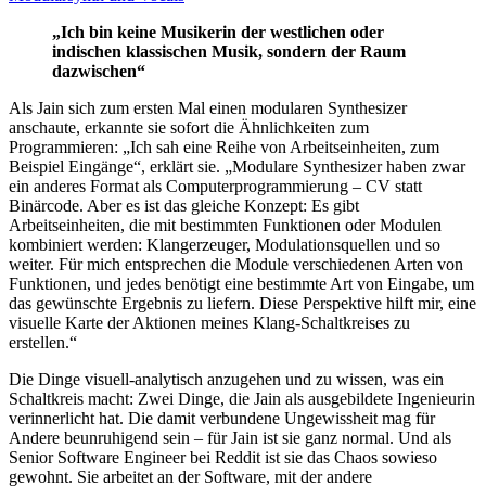
„Ich bin keine Musikerin der westlichen oder
indischen klassischen Musik, sondern der Raum
dazwischen“
Als Jain sich zum ersten Mal einen modularen Synthesizer
anschaute, erkannte sie sofort die Ähnlichkeiten zum
Programmieren: „Ich sah eine Reihe von Arbeitseinheiten, zum
Beispiel Eingänge“, erklärt sie. „Modulare Synthesizer haben zwar
ein anderes Format als Computerprogrammierung – CV statt
Binärcode. Aber es ist das gleiche Konzept: Es gibt
Arbeitseinheiten, die mit bestimmten Funktionen oder Modulen
kombiniert werden: Klangerzeuger, Modulationsquellen und so
weiter. Für mich entsprechen die Module verschiedenen Arten von
Funktionen, und jedes benötigt eine bestimmte Art von Eingabe, um
das gewünschte Ergebnis zu liefern. Diese Perspektive hilft mir, eine
visuelle Karte der Aktionen meines Klang-Schaltkreises zu
erstellen.“
Die Dinge visuell-analytisch anzugehen und zu wissen, was ein
Schaltkreis macht: Zwei Dinge, die Jain als ausgebildete Ingenieurin
verinnerlicht hat. Die damit verbundene Ungewissheit mag für
Andere beunruhigend sein – für Jain ist sie ganz normal. Und als
Senior Software Engineer bei Reddit ist sie das Chaos sowieso
gewohnt. Sie arbeitet an der Software, mit der andere