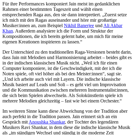
Für ihre Performances komponiert Jain meist im gedanklichen
Rahmen einer bestimmten Tageszeit und wählt einen
entsprechenden Raga aus, den sie dann interpretiert. „Zuerst setze
ich mich mit den Ragas auseinander und höre mir großartige
Musiker:innen an, zum Beispiel
Nikhil Banerjee
und
Ali Akbar
Khan
. Außerdem analysiere ich die Form und Struktur der
Kompositionen, die ich bereits gelernt habe, um mich für meine
eigenen Kreationen inspirieren zu lassen.“
Der Unterschied zu den traditionellen Raga-Versionen besteht darin,
dass Jain mit Melodien und Harmonisierung arbeitet – beides gibt es
in der indischen klassischen Musik nicht. „Weil ich für einen
Computer komponiere, ist die Geschwindigkeit, mit der ich die
Noten spiele, oft viel höher als bei den Meister:innen“, sagt sie.
„Und ich arbeite auch viel mit Layern. Die indische klassische
Musik basiert auf Leads und Soli – es geht viel um Improvisation
und die Kommunikation zwischen mehreren Instrumentalist:innen,
die sich beim Spielen abwechseln. Als Solokünstlerin spiele ich
mehrere Melodien gleichzeitig – fast wie bei einem Orchester.“
Im weiteren Sinne kann diese Abweichung von der Tradition aber
auch perfekt in die Tradition passen. Jain erinnert sich an ein
Gespräch mit
Anoushka Shankar
, der Tochter des legendären
Musikers Ravi Shankar, in dem diese die indische klassische Musik
als „im ständigen Wechsel und ständig in die moderne Zeit