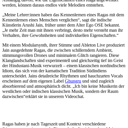
werden, können daraus endlos viele Melodien entstehen.
„Meine Lehrer:innen haben das Kennenlernen eines Ragas mit dem
Kennenlernen eines Menschen verglichen“, sagt die indische
Künstlerin Arushi Jain, früher unter dem Alter Ego OSE bekannt.
„Je mehr Zeit man mit ihnen verbringt, desto mehr versteht man ihr
Verhalten, ihre Gewohnheiten und individuellen Eigenschaften.“
Mit einem Modularsynth, ihrer Stimme und Ableton Live produziert
Jain ausgedehnte Ragas, die zwischen schillerndem Ambient,
stimmungsvollen Drones und minimalem Glitch rangieren. Diese
Klanglandschaften sind experimentell und gleichzeitig tief im Geist
der Hindustani-Musik verwurzelt – einem klassischen nordindischen
Idiom, das sich von der karnatischen Tradition Südindiens
unterscheidet. Jains detailreiche Rhythmen und hauchzarten Vocals
erscheinen auf dem eigenen Label
Ghungru
und sind zugleich
absorbierend und atmosphärisch dicht. „Ich bin keine Musikerin der
westlichen oder indischen klassischen Musik, sondern der Raum
dazwischen“erklärt sie in unserem Videochat.
Ragas haben je nach Tageszeit und Kontext verschiedene