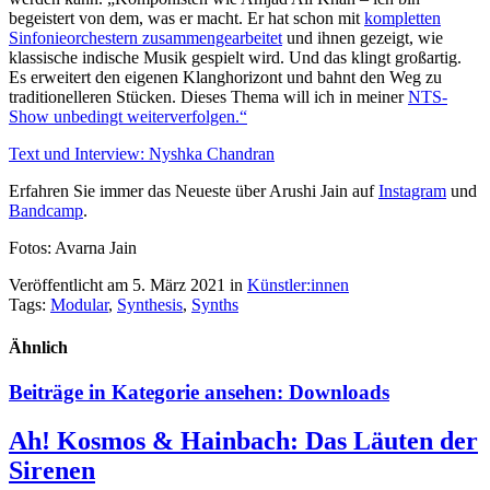
begeistert von dem, was er macht. Er hat schon mit
kompletten
Sinfonieorchestern zusammengearbeitet
und ihnen gezeigt, wie
klassische indische Musik gespielt wird. Und das klingt großartig.
Es erweitert den eigenen Klanghorizont und bahnt den Weg zu
traditionelleren Stücken. Dieses Thema will ich in meiner
NTS-
Show unbedingt weiterverfolgen.“
Text und Interview:
Nyshka Chandran
Erfahren Sie immer das Neueste über Arushi Jain auf
Instagram
und
Bandcamp
.
Fotos: Avarna Jain
Veröffentlicht am 5. März 2021
in
Künstler:innen
Tags:
Modular
,
Synthesis
,
Synths
Ähnlich
Beiträge in Kategorie ansehen:
Downloads
Ah! Kosmos & Hainbach: Das Läuten der
Sirenen