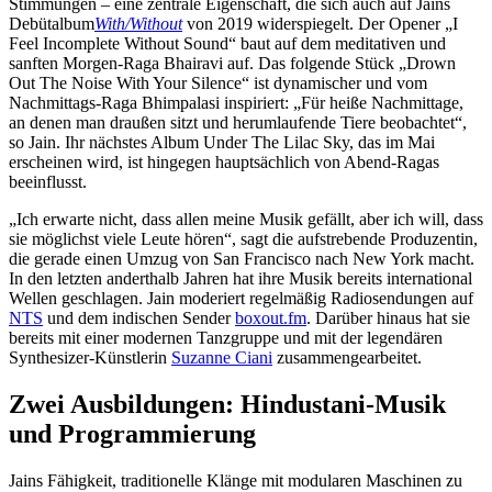
Stimmungen – eine zentrale Eigenschaft, die sich auch auf Jains
Debütalbum
With/Without
von 2019 widerspiegelt. Der Opener „I
Feel Incomplete Without Sound“ baut auf dem meditativen und
sanften Morgen-Raga Bhairavi auf. Das folgende Stück „Drown
Out The Noise With Your Silence“ ist dynamischer und vom
Nachmittags-Raga Bhimpalasi inspiriert: „Für heiße Nachmittage,
an denen man draußen sitzt und herumlaufende Tiere beobachtet“,
so Jain. Ihr nächstes Album Under The Lilac Sky, das im Mai
erscheinen wird, ist hingegen hauptsächlich von Abend-Ragas
beeinflusst.
„Ich erwarte nicht, dass allen meine Musik gefällt, aber ich will, dass
sie möglichst viele Leute hören“, sagt die aufstrebende Produzentin,
die gerade einen Umzug von San Francisco nach New York macht.
In den letzten anderthalb Jahren hat ihre Musik bereits international
Wellen geschlagen. Jain moderiert regelmäßig Radiosendungen auf
NTS
und dem indischen Sender
boxout.fm
. Darüber hinaus hat sie
bereits mit einer modernen Tanzgruppe und mit der legendären
Synthesizer-Künstlerin
Suzanne Ciani
zusammengearbeitet.
Zwei Ausbildungen: Hindustani-Musik
und Programmierung
Jains Fähigkeit, traditionelle Klänge mit modularen Maschinen zu