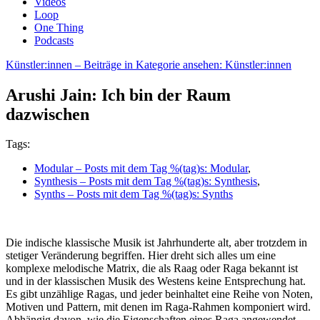
Videos
Loop
One Thing
Podcasts
Künstler:innen
– Beiträge in Kategorie ansehen: Künstler:innen
Arushi Jain: Ich bin der Raum
dazwischen
Tags:
Modular
– Posts mit dem Tag %(tag)s: Modular
,
Synthesis
– Posts mit dem Tag %(tag)s: Synthesis
,
Synths
– Posts mit dem Tag %(tag)s: Synths
Die indische klassische Musik ist Jahrhunderte alt, aber trotzdem in
stetiger Veränderung begriffen. Hier dreht sich alles um eine
komplexe melodische Matrix, die als Raag oder Raga bekannt ist
und in der klassischen Musik des Westens keine Entsprechung hat.
Es gibt unzählige Ragas, und jeder beinhaltet eine Reihe von Noten,
Motiven und Pattern, mit denen im Raga-Rahmen komponiert wird.
Abhängig davon, wie die Eigenschaften eines Raga angewendet