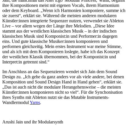
Jain, die manchmal das Alter Ego 'Modular Princess,' wählt, beginnt
ihre Kompositionen meist mit eigenen Vocals, ihrem Harmonium
oder dem Keyboard. „Wenn ich Harmonien komponiere, summe ich
sie zuerst“, erklärt sie. Während die meisten anderen modularen
Künstler:innen integrierte Sequenzer nutzen, verwendet sie Ableton
Live – vor allem wegen der Länge ihre Melodien. „Diese Idee
stammt aus der westlichen klassischen Musik – in der indischen
klassischen Musik sind Komponist:in und Performer:in dagegen
eins. Und gute klassische Musiker:innen komponieren und
performen gleichzeitig. Mein erstes Instrument war meine Stimme,
und als ich mit dem Komponieren loslegte, habe ich das Konzept
der westlichen Klassik übernommen, bei der Komponist:in und
Interpret:in getrennt sind.“
Im Anschluss an das Sequenzieren wendet sich Jain dem Sound
Design zu. „Ich gehe da ganz anders vor als viele andere, bei denen
Komposition und Sound Design Hand in Hand gehen“, erklärt sie.
„Das ist auch nicht die modulare Herangehensweise – die meisten
Künstler:innen komponieren nicht so viel“. Für die Synchonisation
ihres Synths mit Ableton nutzt sie das Mutable Instruments-
Wandlermodul
Yarns
.
Arushi Jain und ihr Modularsynth